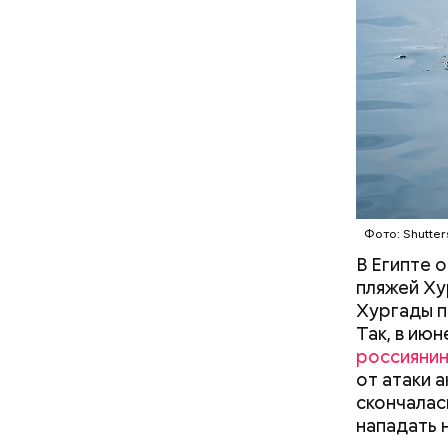
когда пас
БЕЗОПАС
этих хищн
Часы С
Фото: Shutter
В Египте 
пляжей Ху
Хургады п
Так, в ию
россияни
Так как р
от атаки 
первые 15
скончалас
пробираяс
нападать 
зона.