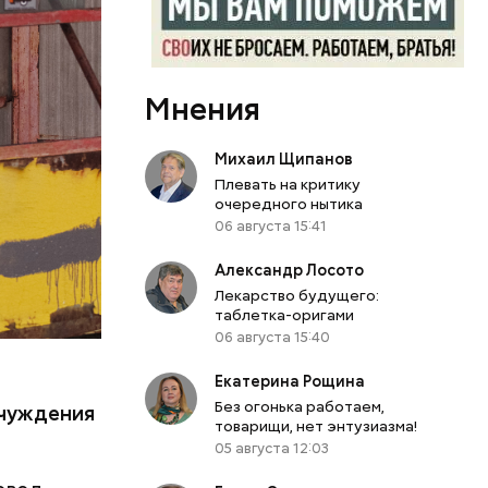
бласти.
й
л Бабич.
периода
Мнения
 особую
Михаил Щипанов
кивается
Плевать на критику
 оружия,
очередного нытика
я
06 августа 15:41
ы таким
Александр Лосото
Лекарство будущего:
таблетка-оригами
06 августа 15:40
Екатерина Рощина
.
Без огонька работаем,
тчуждения
товарищи, нет энтузиазма!
05 августа 12:03