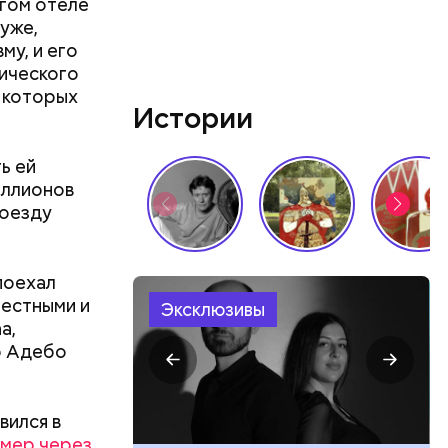
огом отеле
луже,
му, и его
гического
 которых
Истории
ь ей
иллионов
 в
поезду
ЦБ РФ —
поехал
естными и
Эксклюзивы
a,
 в
о Адебо
 нужно
вился в
умер через