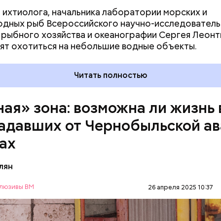
 ихтиолога, начальника лаборатории морских и
дных рыб Всероссийского научно-исследователь
 рыбного хозяйства и океанографии Сергея Леонт
ят охотиться на небольшие водные объекты.
д — в зависимости от того, какие события происх
ченые, нобелевские лауреаты и специалисты по я
Читать полностью
сти из экспертного совета «Бюллетеня ученых-а
 решение о переводе стрелки. Например, в 2017-
перевода на полминуты вперед послужили как
ная» зона: возможна ли жизнь 
иеся отношения между ядерными державами, отс
адавших от Чернобыльской а
 в сокращении выбросов углекислого газа, так и у
зма во всем мире и отрицание изменения климата.
ах
лян
люзивы ВМ
26 апреля 2025 10:37
нность зоны отчуждения составляет примерно 3