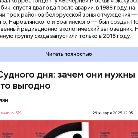
азал корреспонденту «Вечерней Москвы» экскурс
ич, спустя два года после аварии, в 1988 году, на
и трех районов белорусской зоны отчуждения —
го, Наровлянского и Брагинского — был создан П
венный радиационно-экологический заповедник. 
ствия не столь разрушительны, как ядерные взрыв
нную группу сюда запустили только в 2018 году.
рочной перспективе. Десятилетия антропогенных
ваний атмосферы могут быть не менее катастроф
Читать полностью
дары. Тогда, в 2007 году, один из спонсоров «Бюл
омщиков» Стивен Хокинг призвал общественность
ороховой бочке сложа руки:
Судного дня: зачем они нужны
это выгодно
лян
люзивы ВМ
29 января 2025 12:05
ого дня — символ глобальной катастрофы для че