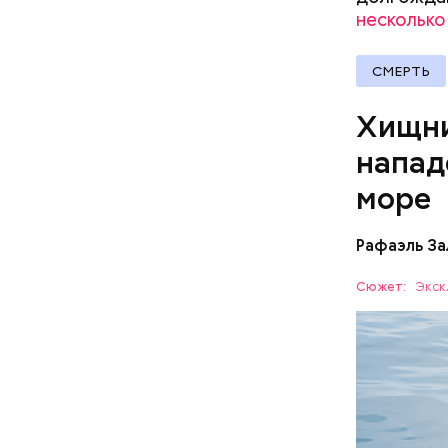
По мнению
несколько
политолог
раз перед
СМЕРТЬ
Хищни
напад
море
Рафаэль За
Собеседни
Сюжет:
Экск
назад о т
вполне ук
— Очень м
небольшие