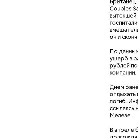
Британец 
Couples Sa
вытекшей 
госпитали
вмешатель
он и сконч
По данны
ущерб в р
— Для гру
рублей по
пределах 
компании.
п
рим. «ВМ
Днем ране
отдыхать
погиб. Ин
Леонтьев 
ссылаясь 
открытом 
Мелезе.
делать вс
В апреле 
долгождан