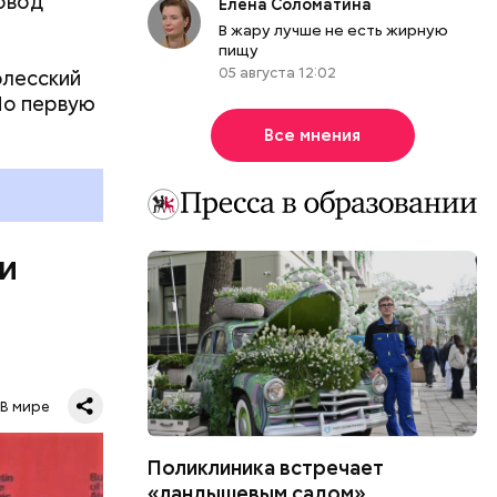
овод
Елена Соломатина
В жару лучше не есть жирную
пищу
05 августа 12:02
олесский
Но первую
ы, но лишь
Все мнения
ичны, чем
летеня
 не сидеть
 и
В мире
Поликлиника встречает
ловечества
«ландышевым садом»