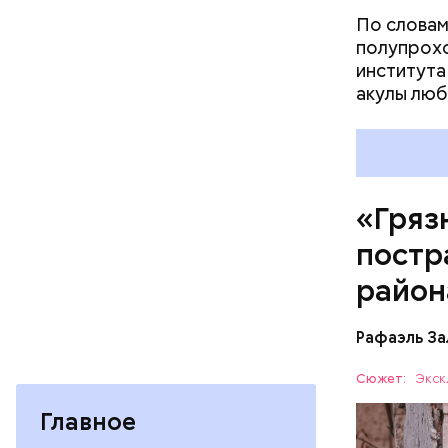
По словам
полупрохо
института
акулы люб
Каждый го
мире, — у
безопасно
принимают
причиной 
«Гряз
ухудшающ
постр
прогресса
национали
район
Рафаэль За
Сюжет:
Экск
Главное
— Протяже