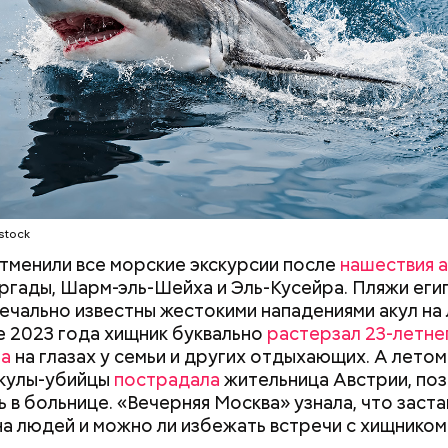
сажиры таких плавательных средств оказывались 
НОСТЬ
СМЕРТЬ
РЫБА
ых рыб, — сказал собеседник «ВМ».
удного дня — прибыльный проект
Как поменять батареи дома и
Как получить до
stock
не получить штраф
рублей от госу
трудной ситуац
отменили все морские экскурсии после
нашествия а
претендовать и
ргады, Шарм-эль-Шейха и Эль-Кусейра. Пляжи еги
документы
ечально известны жестокими нападениями акул на
не 2023 года хищник буквально
растерзал 23-летне
на
на глазах у семьи и других отдыхающих. А летом
асстояния большие, экскурсионные группы преодо
акулы-убийцы
пострадала
жительница Австрии, поз
 километров на автобусе. Проезжают вглубь леса,
ь в больнице. «Вечерняя Москва» узнала, что заста
ь по одичавшим местам, где начинается самая «гр
на людей и можно ли избежать встречи с хищником