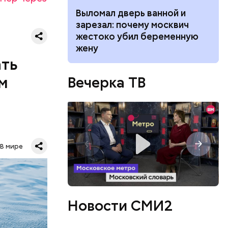
и военных
ником
Выломал дверь ванной и
я уже не
 маникюра в
зарезал: почему москвич
имели.
026
жестоко убил беременную
жену
ать
м
Вечерка ТВ
о лет
В мире
одня это
.
Новости СМИ2
овали
такое,