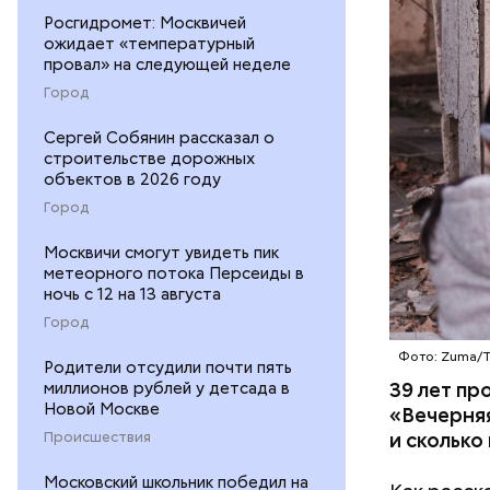
километро
Росгидромет: Москвичей
Понятное 
БЕЛАРУСЬ
ожидает «температурный
пропускно
провал» на следующей неделе
— Посколь
Город
беспрецед
Сергей Собянин рассказал о
ответстве
строительстве дорожных
консульти
объектов в 2026 году
человечес
Город
его разру
деятельно
Москвичи смогут увидеть пик
образом, 
метеорного потока Персеиды в
ночь с 12 на 13 августа
Город
Фото: Zuma/
Родители отсудили почти пять
39 лет пр
миллионов рублей у детсада в
Новой Москве
«Вечерняя
и сколько
Происшествия
Московский школьник победил на