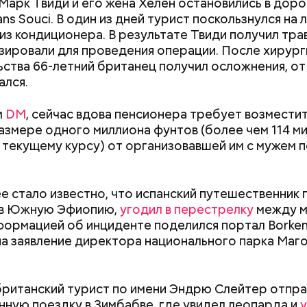
Марк Твиди и его жена Хелен остановились в дор
ns Souci. В один из дней турист поскользнулся на 
из кондиционера. В результате Твиди получил трав
зировали для проведения операции. После хирур
ства 66-летний британец получил осложнения, от
ался.
м
DM
, сейчас вдова пенсионера требует возместит
азмере одного миллиона фунтов (более чем 114 м
ппы из пяти человек такое путешествие обойдется
 текущему курсу) от организовавшей им с мужем 
340 белорусских рублей (около 10311 рублей по 
»
), — уточнил он.
е стало известно, что испанский путешественник 
 в Южную Эфиопию,
угодил в перестрелку
между м
формацией об инциденте поделился портал Borken
заметил, что атака целой акульей стаи на человека
на заявление директора национального парка Маг
море или океане вполне реальна. Следовательно,
е возможное, чтобы не оказаться за бортом.
британский турист по имени Эндрю Слейтер отпра
ную поездку в Зимбабве, где увидел леопарда и