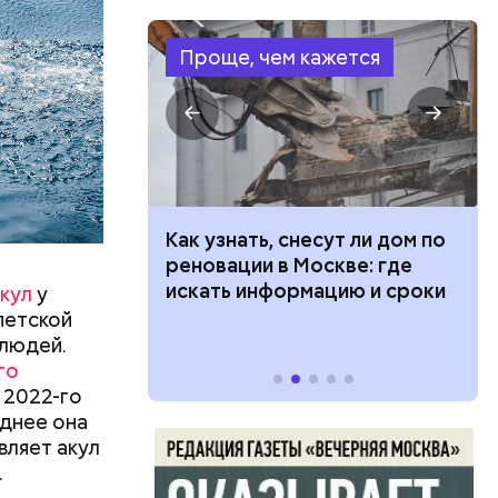
жертвами
Проще, чем кажется
 100 тысяч
Как узнать, снесут ли дом по
дарства при
реновации в Москве: где
ии: кто может
искать информацию и сроки
кул
у
 какие нужны
петской
 людей.
го
 2022-го
левают
днее она
вляет акул
язная»
.