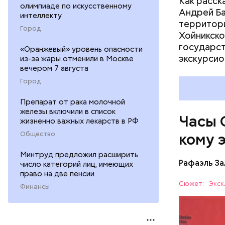
Как расск
олимпиаде по искусственному
Андрей Баб
интеллекту
территори
Город
Хойникско
государст
«Оранжевый» уровень опасности
Их послед
экскурсио
из-за жары отменили в Москве
в краткос
вечером 7 августа
преобразо
Город
ядерные у
ученых-ат
Препарат от рака молочной
железы включили в список
на этой п
Часы 
жизненно важных лекарств в РФ
Общество
кому 
Минтруд предложил расширить
Рафаэль За
число категорий лиц, имеющих
право на две пенсии
Сюжет:
Экск
Финансы
Часы Судн