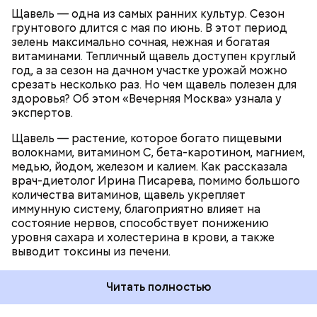
камней в почках, объяснила диетолог.
Щавель — одна из самых ранних культур. Сезон
ЗДОРОВЬЕ
ВРАЧИ
РАСТЕНИЯ
грунтового длится с мая по июнь. В этот период
ПРОДУКТЫ
зелень максимально сочная, нежная и богатая
витаминами. Тепличный щавель доступен круглый
год, а за сезон на дачном участке урожай можно
срезать несколько раз. Но чем щавель полезен для
здоровья? Об этом «Вечерняя Москва» узнала у
экспертов.
Щавель — растение, которое богато пищевыми
волокнами, витамином С, бета-каротином, магнием,
медью, йодом, железом и калием. Как рассказала
врач-диетолог Ирина Писарева, помимо большого
количества витаминов, щавель укрепляет
иммунную систему, благоприятно влияет на
состояние нервов, способствует понижению
уровня сахара и холестерина в крови, а также
выводит токсины из печени.
Читать полностью