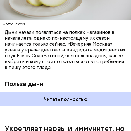
цвет;
лютеин и зеаксантин — эти каротиноиды
отлично поддерживают наше зрение;
калий — оказывает мочегонное действие,
Фото: Pexels
поддерживает сердечно-сосудистую
систему и предотвращает скачки давления;
Дыни начали появляться на полках магазинов в
магний — помогает калию и не дает сосудам
начале лета, однако по-настоящему их сезон
спазмироваться.
начинается только сейчас. «Вечерняя Москва»
узнала у врача-диетолога, кандидата медицинских
наук Елены Соломатиной, чем полезна дыня, как ее
выбрать и кому стоит отказаться от употребления
По мнению специалиста, здоровому человеку
в пищу этого плода.
достаточно включать щавель в рацион несколько
раз в месяц. В небольших количествах в свежем
виде или припущенном на сковороде.
Польза дыни
Читать полностью
Укрепляет нервы и иммунитет, но