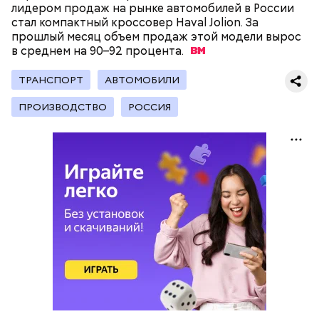
лидером продаж на рынке автомобилей в России
стал компактный кроссовер Haval Jolion. За
— Наиболее распространенные борщ, щи, котлеты,
прошлый месяц объем продаж этой модели вырос
салаты, лаваш с творогом и сыром, пироги, омлет,
в среднем на 90–92
процента.
запеканка. Щавеля там везде используется
немного, поэтому никакого вреда от него не будет.
ТРАНСПОРТ
АВТОМОБИЛИ
Чем разнообразнее рацион питания человека, тем
лучше. Потому что это исключает вероятность
ПРОИЗВОДСТВО
РОССИЯ
возникновения дефицитов микроэлементов, —
Фото: Shutterstock
заверил специалист.
Вред дыни
А врач-эндокринолог Алексей Калинчев рассказал,
что существует множество блюд, где используют
кремний — укрепляет кости, зубы, волосы и