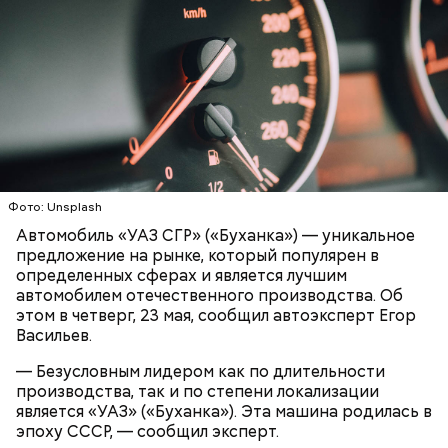
подчеркнула доктор.
Фото: Unsplash
Автомобиль «УАЗ СГР» («Буханка») — уникальное
предложение на рынке, который популярен в
определенных сферах и является лучшим
с сахарным диабетом;
автомобилем отечественного производства. Об
лишним весом.
этом в четверг, 23 мая, сообщил автоэксперт Егор
Васильев.
— Безусловным лидером как по длительности
производства, так и по степени локализации
является «УАЗ» («Буханка»). Эта машина родилась в
эпоху СССР, — сообщил эксперт.