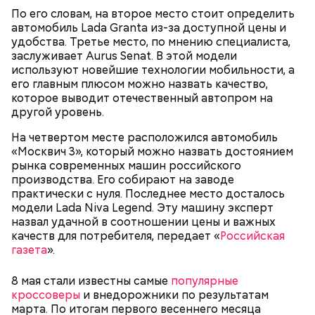
По его словам, на второе место стоит определить
автомобиль Lada Granta из-за доступной цены и
удобства. Третье место, по мнению специалиста,
заслуживает Aurus Senat. В этой модели
используют новейшие технологии мобильности, а
его главным плюсом можно назвать качество,
которое выводит отечественный автопром на
другой уровень.
На четвертом месте расположился автомобиль
Однако диетолог предупредила: не для всех дыня
«Москвич 3», который можно назвать достоянием
Вовсю идет и сезон черешни. «Вечерняя Москва»
может быть полезна. В первую очередь ее стоит
рынка современных машин российского
узнала у врача — эндокринолога-диетолога
есть с осторожностью людям:
производства. Его собирают на заводе
Натальи Лазуренко,
как правильно есть эту ягоду
с
практически с нуля. Последнее место досталось
пользой для здоровья.
модели Lada Niva Legend. Эту машину эксперт
назвал удачной в соотношении цены и важных
качеств для потребителя, передает «
Российская
газета
».
8 мая стали известны самые
популярные
кроссоверы
и внедорожники по результатам
марта. По итогам первого весеннего месяца