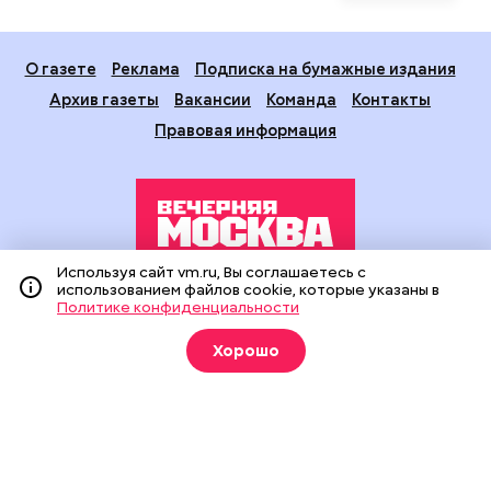
О газете
Реклама
Подписка на бумажные издания
Архив газеты
Вакансии
Команда
Контакты
Правовая информация
Используя сайт vm.ru, Вы соглашаетесь с
использованием файлов cookie, которые указаны в
Издание создано при финансовой поддержке Департамента
Политике конфиденциальности
средств массовой информации и рекламы города Москвы.
На сайте применяются рекомендательные технологии
Хорошо
(информационные технологии предоставления информации
на основе сбора, систематизации и анализа сведений,
относящихся к предпочтениям пользователей сети
«Интернет», находящихся на территории Российской
Федерации).
Сетевое издание "Вечерняя Москва" (18+) зарегистрировано
в Федеральной службе по надзору в сфере связи,