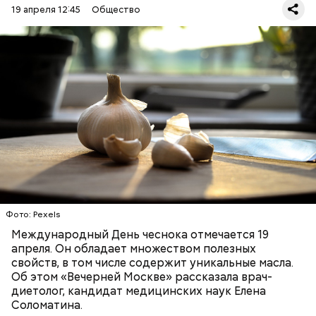
19 апреля 12:45
Общество
— Чеснок является достаточно полезным
продуктом. В нем содержатся уникальные
Диетолог Соломатина
эфирные масла. Они отпугивают потенциальные
рассказала, что лучше есть при
вирусы. Это нужно взять на вооружение для себя. Я
гриппе и коронавирусе
рекомендую есть чеснок во время простуды. Но он
ЗДОРОВЬЕ
ВРАЧИ
ПРОДУКТЫ
не может быть единственным средством для
борьбы с простудой, — подчеркнула специалист.
Фото: Pexels
Международный День чеснока отмечается 19
апреля. Он обладает множеством полезных
свойств, в том числе содержит уникальные масла.
Об этом «Вечерней Москве» рассказала врач-
диетолог, кандидат медицинских наук Елена
Соломатина.