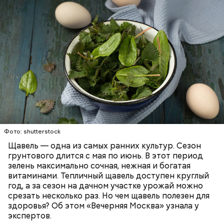
слизистые оболочки.
атеросклерозом.
Опасность же щавеля состоит в том, что он
— Я советую есть не более одного зубчика чеснока
содержит большое количество щавелевой кислоты,
в сыром виде в день. Тем не менее некоторым
которая может способствовать образованию
Фото: shutterstock
людям стоит вообще отказаться от данного
камней в почках, объяснила диетолог.
Щавель — одна из самых ранних культур. Сезон
продукта. Например, тем, у кого есть проблемы с
ЗДОРОВЬЕ
ВРАЧИ
РАСТЕНИЯ
грунтового длится с мая по июнь. В этот период
желудочно-кишечным трактом. Эфирные масла
ПРОДУКТЫ
зелень максимально сочная, нежная и богатая
оказывают раздражающее действие на слизистые
витаминами. Тепличный щавель доступен круглый
оболочки кишечника и могут вызвать обострение,
год, а за сезон на дачном участке урожай можно
— предупредила Соломатина.
срезать несколько раз. Но чем щавель полезен для
здоровья? Об этом «Вечерняя Москва» узнала у
экспертов.