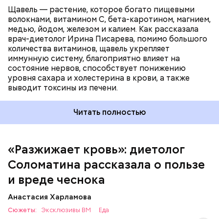
Щавель — растение, которое богато пищевыми
волокнами, витамином С, бета-каротином, магнием,
медью, йодом, железом и калием. Как рассказала
врач-диетолог Ирина Писарева, помимо большого
количества витаминов, щавель укрепляет
иммунную систему, благоприятно влияет на
состояние нервов, способствует понижению
уровня сахара и холестерина в крови, а также
Диетолог отметила, что норма потребления
выводит токсины из печени.
чеснока сугубо индивидуальна.
Читать полностью
«Разжижает кровь»: диетолог
Соломатина рассказала о пользе
и вреде чеснока
Анастасия Харламова
Сюжеты:
Эксклюзивы ВМ
Еда