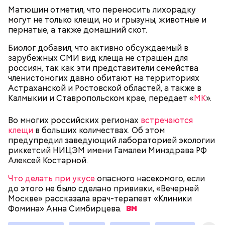
Матюшин отметил, что переносить лихорадку
Однако диетолог предупредила: не для всех дыня
могут не только клещи, но и грызуны, животные и
Вовсю идет и сезон черешни. «Вечерняя Москва»
может быть полезна. В первую очередь ее стоит
пернатые, а также домашний скот.
узнала у врача — эндокринолога-диетолога
есть с осторожностью людям:
Натальи Лазуренко,
как правильно есть эту ягоду
с
Биолог добавил, что активно обсуждаемый в
пользой для здоровья.
зарубежных СМИ вид клеща не страшен для
россиян, так как эти представители семейства
членистоногих давно обитают на территориях
Астраханской и Ростовской областей, а также в
Калмыкии и Ставропольском крае, передает «
МК
».
Во многих российских регионах
встречаются
клещи
в больших количествах. Об этом
предупредил заведующий лабораторией экологии
риккетсий НИЦЭМ имени Гамалеи Минздрава РФ
— Наиболее распространенные борщ, щи, котлеты,
Алексей Костарной.
салаты, лаваш с творогом и сыром, пироги, омлет,
запеканка. Щавеля там везде используется
Что делать при укусе
опасного насекомого, если
немного, поэтому никакого вреда от него не будет.
до этого не было сделано прививки, «Вечерней
Чем разнообразнее рацион питания человека, тем
Москве» рассказала врач-терапевт «Клиники
лучше. Потому что это исключает вероятность
Фомина» Анна
Симбирцева.
возникновения дефицитов микроэлементов, —
Фото: Shutterstock