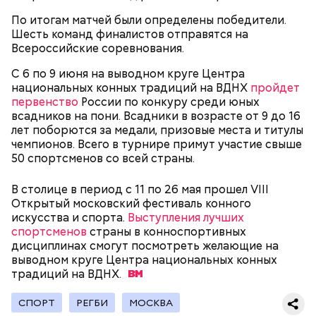
— Маршрут затрагивает востребованные улицы
есть полуподвальный этаж, который обустроен
Парк Горького
районов. Таким образом, жители разных районов
под жилое помещение.
По итогам матчей были определены победители.
смогут как отдыхать, так и ездить по делам по
Топ-10 милых зверят, которые
Более 40 тысяч пассажиров
Шесть команд финалистов отправятся на
реализованным велополосам и велодорожкам.
появились на свет в Московском
теплоходов принял Северный
Всероссийские соревнования.
зоопарке
речной вокзал в июне
С 6 по 9 июня на выводном круге Центра
национальных конных традиций на ВДНХ
пройдет
первенство
России по конкуру среди юных
всадников на пони. Всадники в возрасте от 9 до 16
лет поборются за медали, призовые места и титулы
чемпионов. Всего в турнире примут участие свыше
50 спортсменов со всей страны.
Существуют несколько версий, какой именно дом
В столице в период с 11 по 26 мая прошел VIII
стал прототипом жилища Мастера. Но согласно
Открытый московский фестиваль конного
самой популярной — это подвал дома № 9, что в
искусства и спорта.
Выступления лучших
Мансуровском переулке. Здесь жили друзья
спортсменов
страны в конноспортивных
Булгакова — братья Топлениновы. Писатель часто
Символом Московского зоопарка является дикий
дисциплинах смогут посмотреть желающие на
приходил к ним в гости и работал над «Мастером и
кот — манул Тимофей. С ним можно даже немного
выводном круге Центра национальных конных
В настоящее время велоинфраструктура «Зеленого
Маргаритой».
поиграть, конечно же, за защитным стеклом.
традиций на
кольца» реализована в пяти округах города,
ВДНХ.
Однако оно не мешает котику весело резвиться с
подчеркнули в ЦОДД:
гостями зоопарка.
СПОРТ
РЕГБИ
МОСКВА