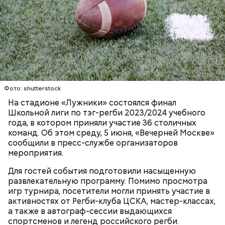
Большой Гнездниковский переулок
Парк Горького заслуженно называют главным
парком страны, ведь это одно из самых любимых
«Кинематографическая лужа»:
Метароман не для всех: чем
мест москвичей. Огромный комплекс занимает
булгаковед — о новой
удивит новая экранизация
экранизации «Мастера и
более 219 гектаров. По нему приятно совершить
«Мастера и Маргариты»
Маргариты»
неспешную прогулку в окружении цветущих клумб
или провести время более активно. Например,
покататься на велосипедах или самокатах по
Фото: shutterstock
набережной Москвы-реки.
На стадионе «Лужники» состоялся финал
Школьной лиги по тэг-регби 2023/2024 учебного
года, в котором приняли участие 36 столичных
команд. Об этом среду, 5 июня, «Вечерней Москве»
сообщили в пресс-службе организаторов
мероприятия.
Для гостей события подготовили насыщенную
развлекательную программу. Помимо просмотра
Фото: Shutterstock
игр турнира, посетители могли принять участие в
активностях от Регби-клуба ЦСКА, мастер-классах,
Небольшой деревянный дом построили в начале
а также в автограф-сессии выдающихся
XIX века, предположительно, в 1830 годах. В здании
спортсменов и легенд российского регби.