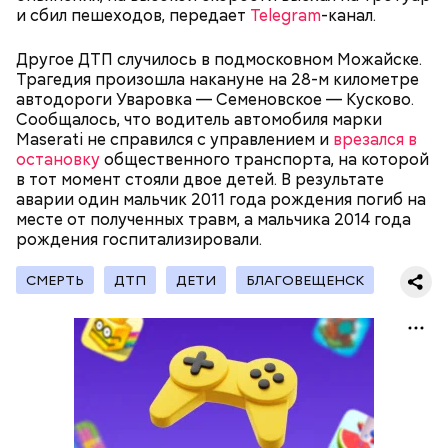
и сбил пешеходов, передает
Telegram
-канал.
Примечательно и то, что 12 детей, которые
находились на иждивении у подозреваемой,
имеют инвалидность.
Другое ДТП случилось в подмосковном Можайске.
Трагедия произошла накануне на 28-м километре
Стражи порядка отправились в село Чанко, где
автодороги Уваровка — Семеновское — Кусково.
может скрываться вероятный злоумышленник.
Сообщалось, что водитель автомобиля марки
Параллельно с этим в Махачкале объявлен план
Maserati не справился с управлением и
врезался в
«Перехват». Въезд и выезд в город перекрыты.
остановку
общественного транспорта, на которой
Помимо этого, полицейские патрулируют улицы,
в тот момент стояли двое детей. В результате
железнодорожный вокзал и аэропорт.
аварии один мальчик 2011 года рождения погиб на
месте от полученных травм, а мальчика 2014 года
рождения госпитализировали.
СМЕРТЬ
ДТП
ДЕТИ
БЛАГОВЕЩЕНСК
— Все дети содержались в нормальных условиях.
При этом женщина часто уезжала из дома и
занималась своими делами. С детьми неотлучно
находится няня, — сообщил собеседник «ВМ».
— Личность подозреваемого установлена,