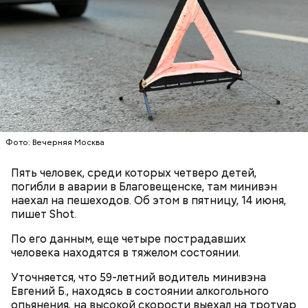
Привлекла внимание следователей
случайно
Фото: Вечерняя Москва
По данным
СМИ
, подозрение следователей пало на
18-летнего знакомого бойца, которого Мутаев
Пять человек, среди которых четверо детей,
месяцем ранее избил и унизил. Предполагается, что
погибли в аварии в Благовещенске, там минивэн
таким образом молодой человек решил отомстить.
наехал на пешеходов. Об этом в пятницу, 14 июня,
пишет Shot.
По его данным, еще четыре пострадавших
человека находятся в тяжелом состоянии.
Уточняется, что 59-летний водитель минивэна
Евгений Б., находясь в состоянии алкогольного
опьянения, на высокой скорости выехал на тротуар