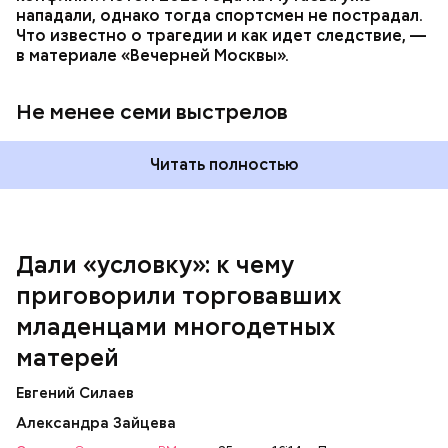
нападали, однако тогда спортсмен не пострадал.
родители, воспитавшие шестерых детей в любви и
Что известно о трагедии и как идет следствие, —
достатке, —
рассказывала
Логинова местной
в материале «Вечерней Москвы».
газете.
Не менее семи выстрелов
Читать полностью
Дали «условку»: к чему
приговорили торговавших
младенцами многодетных
Подозеваемая Ю. Логинова и ее дети / Фото: Соцсети / Фото:
матерей
Соцсети
Евгений Силаев
Тогда женщина воспитывала шестерых детей, трое
Александра Зайцева
из которых появились до окончания учебы в вузе,