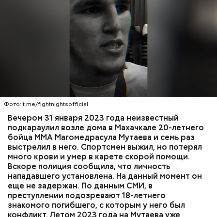
К 2023 году число несовершеннолетних детей,
воспитываемых в семье подозреваемой, достигло
15, самый младший из которых появился на свет в
Вечером 31 января Мутаев возвращался домой с
2019 году. В частности, трое малышей родились в
тренировки. Во дворе жилого дома на улице
2012 году. Кроме того, двумя годами позже
Гапцахской в Махачкале на бойца напал
женщина рассказала в социальных сетях про
неизвестный. Он выскочил из подъезда, выстрелил
ребенка, которого она забрала из подмосковного
Фото: t.me/fightnightsofficial
в спортсмена не менее семи раз и скрылся.
детского дома.
СПОРТ
СЛЕДСТВЕННЫЙ КОМИТЕТ
ММА
Вечером 31 января 2023 года неизвестный
Очевидцы трагедии вызвали полицию и скорую
РЕСПУБЛИКА ДАГЕСТАН
СМЕРТЬ
подкараулил возле дома в Махачкале 20-летнего
помощь, однако врачи оказались бессильны —
бойца ММА Магомедрасула Мутаева и семь раз
пострадавший умер по пути в больницу.
выстрелил в него. Спортсмен выжил, но потерял
много крови и умер в карете скорой помощи.
Вскоре полиция сообщила, что личность
нападавшего установлена. На данный момент он
еще не задержан. По данным СМИ, в
преступлении подозревают 18-летнего
— Мое глубокое убеждение — нельзя быть
знакомого погибшего, с которым у него был
одновременно хорошим специалистом и хорошей
конфликт. Летом 2023 года на Мутаева уже
мамой. Я выбрала второе, ну а пример — мои