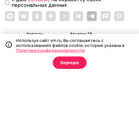
персональных данных.
Новости
Вечерка ТВ
Используя сайт vm.ru, Вы соглашаетесь с
Статьи
Архив газеты
использованием файлов cookie, которые указаны в
Политике конфиденциальности
Мнения
Спецпроекты
Фотогалереи
Пресса в образовании
Хорошо
Подписка на печатные
издания
Оформить