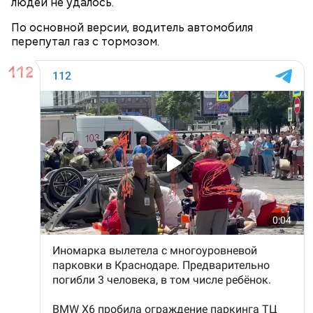
людей не удалось.
По основной версии, водитель автомобиля
перепутал газ с тормозом.
Примечательно, что летом 2023 года на Мутаева
уже нападали возле Школы единоборств. Тогда
неизвестный несколько раз выстрелил в
спортсмена из травматического пистолета, а боец
открыл огонь
в ответ.
Привлекла внимание следователей
случайно
По данным
СМИ
, подозрение следователей пало на