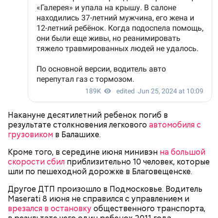
18-летнего знакомого бойца, которого Мутаев
месяцем ранее избил и унизил. Предполагается, что
таким образом молодой человек решил отомстить.
Примечательно и то, что 12 детей, которые
Накануне десятилетний ребенок погиб в
находились на иждивении у подозреваемой,
результате столкновения легкового
автомобиля с
имеют инвалидность.
грузовиком
в Балашихе.
Стражи порядка отправились в село Чанко, где
Кроме того, в середине июня минивэн
на большой
может скрываться вероятный злоумышленник.
скорости сбил
приблизительно 10 человек, которые
Параллельно с этим в Махачкале объявлен план
шли по пешеходной дорожке в Благовещенске.
«Перехват». Въезд и выезд в город перекрыты.
Помимо этого, полицейские патрулируют улицы,
Другое ДТП произошло в Подмосковье. Водитель
железнодорожный вокзал и аэропорт.
Maserati 8 июня не справился с управлением и
врезался в остановку
общественного транспорта,