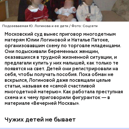
Впервые о своем счастливом опыте материнства
Юлия Логинова рассказала еще в 2009 году: в
газете «Новокосино» появилась ее колонка под
заголовком «Чужих детей не бывает», в которой
жительница столичного района Новокосино
Подозеваемая Ю. Логинова и ее дети / Фото: Соцсети
ПРОИСШЕСТВИЯ
РАЙОН НОВОКОСИНО
рассуждает о явлении социального сиротства. В
СЛЕДСТВЕННЫЙ КОМИТЕТ
Московский суд вынес приговор многодетным
статье женщину представляют как многодетную
ТОРГОВЛЯ ЛЮДЬМИ
МОСКВА
матерям Юлии Логиновой и Наталье Патоке,
мать.
организовавшим схему по торговле младенцами.
Они подыскивали беременных женщин,
оказавшихся в трудной жизненной ситуации, и
предлагали купить у них малышей, как только те
появятся на свет. Детей они регистрировали на
себя, чтобы получать пособия. Пока обман не
вскрылся, Логиновой даже
посвящали
целые
статьи, называя ее «самой счастливой
многодетной матерью». Как работала преступная
схема и к чему приговорили фигуранток — в
материале «Вечерней Москвы».
Чужих детей не бывает