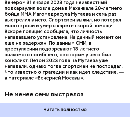
детского дома.
СПОРТ
СЛЕДСТВЕННЫЙ КОМИТЕТ
ММА
Вечером 31 января 2023 года неизвестный
Очевидцы трагедии вызвали полицию и скорую
РЕСПУБЛИКА ДАГЕСТАН
СМЕРТЬ
подкараулил возле дома в Махачкале 20-летнего
помощь, однако врачи оказались бессильны —
бойца ММА Магомедрасула Мутаева и семь раз
пострадавший умер по пути в больницу.
выстрелил в него. Спортсмен выжил, но потерял
много крови и умер в карете скорой помощи.
Вскоре полиция сообщила, что личность
нападавшего установлена. На данный момент он
еще не задержан. По данным СМИ, в
преступлении подозревают 18-летнего
— Мое глубокое убеждение — нельзя быть
знакомого погибшего, с которым у него был
одновременно хорошим специалистом и хорошей
конфликт. Летом 2023 года на Мутаева уже
мамой. Я выбрала второе, ну а пример — мои
нападали, однако тогда спортсмен не пострадал.
родители, воспитавшие шестерых детей в любви и
Что известно о трагедии и как идет следствие, —
достатке, —
рассказывала
Логинова местной
в материале «Вечерней Москвы».
газете.
Не менее семи выстрелов
Читать полностью