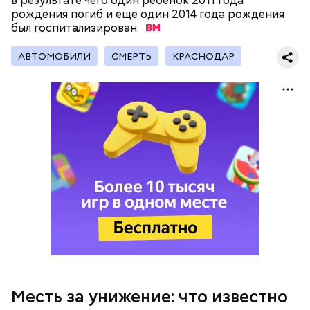
в результате чего один ребенок 2011 года
рождения погиб и еще один 2014 года рождения
был
госпитализирован.
АВТОМОБИЛИ
СМЕРТЬ
КРАСНОДАР
— Все дети содержались в нормальных условиях.
При этом женщина часто уезжала из дома и
занималась своими делами. С детьми неотлучно
находится няня, — сообщил собеседник «ВМ».
— Личность подозреваемого установлена,
полицией принимаются меры к задержанию, —
сообщили в пресс-службе
ГУ МВД России
по
Республике Дагестан.
Месть за унижение: что известно