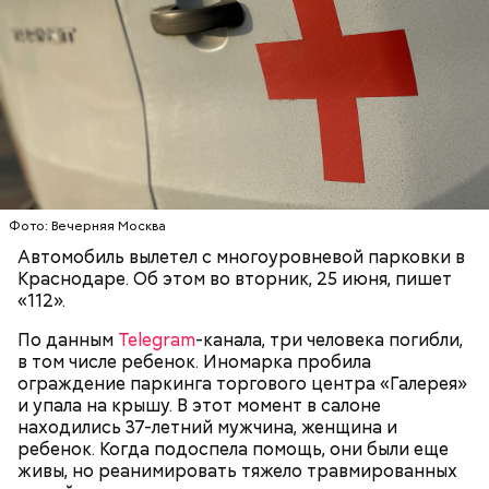
Врачи обнаружили в крови мальчика вещества,
противопоказанные при его хронической болезни.
Этот факт заинтересовал правоохранительные
органы, ведь на воспитание ребенка, имеющего
Подозреваемая / Фото: Соцсети
проблемы со здоровьем, выделяется большое
финансирование. В связи с чем по данному факту
было возбуждено уголовное дело по статье
«Причинение тяжкого вреда здоровью».
Как идет расследование
Фото: Вечерняя Москва
Автомобиль вылетел с многоуровневой парковки в
Краснодаре. Об этом во вторник, 25 июня, пишет
«112».
По данным
Telegram
-канала, три человека погибли,
в том числе ребенок. Иномарка пробила
ограждение паркинга торгового центра «Галерея»
и упала на крышу. В этот момент в салоне
Долгое время образ положительной матери не
находились 37-летний мужчина, женщина и
вызывал вопросов ни у кого. Все изменила
ребенок. Когда подоспела помощь, они были еще
госпитализация семилетнего пасынка женщины.
живы, но реанимировать тяжело травмированных