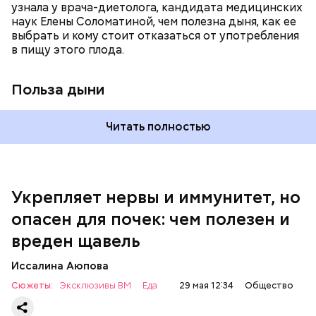
узнала у врача-диетолога, кандидата медицинских
наук Елены Соломатиной, чем полезна дыня, как ее
выбрать и кому стоит отказаться от употребления
По мнению специалиста, здоровому человеку
в пищу этого плода.
достаточно включать щавель в рацион несколько
раз в месяц. В небольших количествах в свежем
виде или припущенном на сковороде.
Польза дыни
Читать полностью
Укрепляет нервы и иммунитет, но
опасен для почек: чем полезен и
— Если человек уже болеет мочекаменной
вреден щавель
болезнью, щавель ему не рекомендуется. При
артрите, гастрите, холецистите, синдроме
Иссалина Аюпова
раздраженного кишечника, язвах и панкреатите
Сюжеты:
Эксклюзивы ВМ
Еда
29 мая 12:34
Общество
продукт тоже лучше исключить из рациона, —
предупредила врач. — Он может привести к
повышению кислотности желудка и раздражать