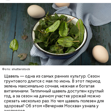
слизистые оболочки.
Опасность же щавеля состоит в том, что он
содержит большое количество щавелевой кислоты,
которая может способствовать образованию
Фото: shutterstock
камней в почках, объяснила диетолог.
Щавель — одна из самых ранних культур. Сезон
ЗДОРОВЬЕ
ВРАЧИ
РАСТЕНИЯ
грунтового длится с мая по июнь. В этот период
ПРОДУКТЫ
зелень максимально сочная, нежная и богатая
витаминами. Тепличный щавель доступен круглый
год, а за сезон на дачном участке урожай можно
срезать несколько раз. Но чем щавель полезен для
здоровья? Об этом «Вечерняя Москва» узнала у
экспертов.