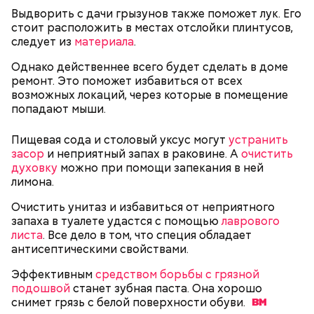
Выдворить с дачи грызунов также поможет лук. Его
стоит расположить в местах отслойки плинтусов,
Однако диетолог предупредила: не для всех дыня
Вовсю идет и сезон черешни. «Вечерняя Москва»
следует из
материала
.
может быть полезна. В первую очередь ее стоит
узнала у врача — эндокринолога-диетолога
есть с осторожностью людям:
Однако действеннее всего будет сделать в доме
Натальи Лазуренко,
как правильно есть эту ягоду
с
ремонт. Это поможет избавиться от всех
пользой для здоровья.
возможных локаций, через которые в помещение
попадают мыши.
Пищевая сода и столовый уксус могут
устранить
засор
и неприятный запах в раковине. А
очистить
духовку
можно при помощи запекания в ней
лимона.
Очистить унитаз и избавиться от неприятного
запаха в туалете удастся с помощью
лаврового
— Наиболее распространенные борщ, щи, котлеты,
листа
. Все дело в том, что специя обладает
салаты, лаваш с творогом и сыром, пироги, омлет,
антисептическими свойствами.
запеканка. Щавеля там везде используется
немного, поэтому никакого вреда от него не будет.
Эффективным
средством борьбы с грязной
Чем разнообразнее рацион питания человека, тем
подошвой
станет зубная паста. Она хорошо
лучше. Потому что это исключает вероятность
снимет грязь с белой поверхности
обуви.
возникновения дефицитов микроэлементов, —