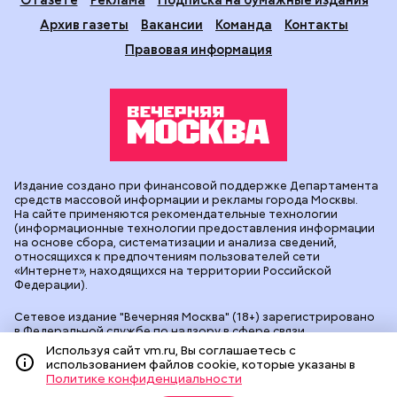
Архив газеты
Вакансии
Команда
Контакты
Правовая информация
Издание создано при финансовой поддержке Департамента
средств массовой информации и рекламы города Москвы.
На сайте применяются рекомендательные технологии
(информационные технологии предоставления информации
на основе сбора, систематизации и анализа сведений,
относящихся к предпочтениям пользователей сети
«Интернет», находящихся на территории Российской
Федерации).
Сетевое издание "Вечерняя Москва" (18+) зарегистрировано
в Федеральной службе по надзору в сфере связи,
информационных технологий и массовых коммуникаций
Используя сайт vm.ru, Вы соглашаетесь с
(Роскомнадзор). Свидетельство о регистрации ЭЛ № ФС 77 -
использованием файлов cookie, которые указаны в
90524 от 09.12.2025. Учредитель: АО "Редакция газеты
Политике конфиденциальности
"Вечерняя Москва". Главный редактор
vm.ru
: Александр