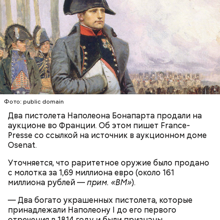
Он также уточнил, что у человека крайне мало
шансов выжить, если он окажется на пути у акулы.
Ни один метод и способ защиты или обороны в
стрессовой ситуации не помогает, ведь у морского
обитателя больше преимуществ в воде как по
выносливости, так и по силе.
Фото: public domain
Два пистолета Наполеона Бонапарта продали на
— Таких деревень много, их 95 в заповеднике. Это
аукционе во Франции. Об этом пишет France-
вообще отдельный объект исследования, —
Presse со ссылкой на источник в аукционном доме
заметил он.
Osenat.
Также специалист отметил, что часы Судного дня
Уточняется, что раритетное оружие было продано
помогают больше людей привлечь к проблемам
с молотка за 1,69 миллиона евро (около 161
глобального потепления, климатических изменений
миллиона рублей —
прим. «ВМ»
).
и природных последствий войн.
— Два богато украшенных пистолета, которые
принадлежали Наполеону I до его первого
— Хищник чувствует кровь, разведенную в
отречения в 1814 году и были признаны