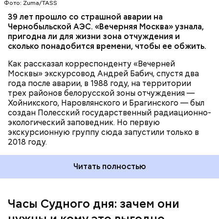
Фото: Zuma/TASS
Часы Судного дня — прибыльный
39 лет прошло со страшной аварии на
Чернобыльской АЭС. «Вечерняя Москва» узнала,
проект
пригодна ли для жизни зона отчуждения и
сколько понадобится времени, чтобы ее обжить.
Как рассказал корреспонденту «Вечерней
Москвы» экскурсовод Андрей Бабич, спустя два
года после аварии, в 1988 году, на территории
трех районов белорусской зоны отчуждения —
Хойникского, Наровлянского и Брагинского — был
Каждый год — в зависимости от того, какие
создан Полесский государственный радиационно-
события происходят в мире, — ученые,
экологический заповедник. Но первую
нобелевские лауреаты и специалисты по ядерной
экскурсионную группу сюда запустили только в
безопасности из экспертного совета «Бюллетеня
2018 году.
ученых-атомщиков» принимают решение о
переводе стрелки. Например, в 2017-м причиной
Читать полностью
перевода на полминуты вперед послужили как
ухудшающиеся отношения между ядерными
державами, отсутствие прогресса в сокращении
выбросов углекислого газа, так и усиление
Часы Судного дня: зачем они
— Поскольку мы стоим на пороге второго
национализма во всем мире и отрицание
ядерного века и периода беспрецедентного
нужны и кому это выгодно
изменения климата.