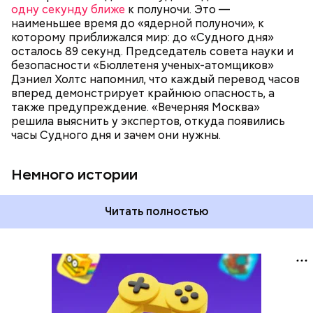
как ближе, так и дальше от полуночи. Но в 2018
одну секунду ближе
к полуночи. Это —
году часы Судного дня впервые за очень долгое
наименьшее время до «ядерной полуночи», к
время показали свое самое близкое к катастрофе
которому приближался мир: до «Судного дня»
время — без двух минут полночь. Вторая холодная
осталось 89 секунд. Председатель совета науки и
война между США и уже Россией стала обыденным
безопасности «Бюллетеня ученых-атомщиков»
предметом обсуждения для аналитиков со всего
Дэниел Холтс напомнил, что каждый перевод часов
мира. Но, помимо перспективы отправиться в
вперед демонстрирует крайнюю опасность, а
«атомный рай», с 2007 года на стрелку часов
также предупреждение. «Вечерняя Москва»
влияет еще одна глобальная угроза —
решила выяснить у экспертов, откуда появились
климатические изменения.
часы Судного дня и зачем они нужны.
Немного истории
Читать полностью