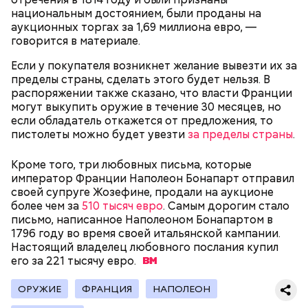
морской воде в пропорции один к миллиону, —
национальным достоянием, были проданы на
— Почему-то все говорят о заговорах, забывая о
пояснил собеседник «ВМ».
аукционных торгах за 1,69 миллиона евро, —
том, что проект этот более 70 лет назад был создан
говорится в материале.
лишь из гуманных побуждений. 1947 год — период,
когда мир приходил в себя после мировых войн,
Экскурсовод отметил, что в заповеднике нет
Если у покупателя возникнет желание вывезти их за
страшных кровопролитных противостояний. И в
могильников, техники и мертвых городов,
пределы страны, сделать этого будет нельзя. В
качестве напоминания о том, что ядерные
притягивающих сталкеров, как в украинской
распоряжении также сказано, что власти Франции
столкновения могут закончиться полным
Припяти. А на пожарную вышку, откуда можно
могут выкупить оружие в течение 30 месяцев, но
уничтожением всего живого, были запущены эти
увидеть территорию чернобыльской станции,
если обладатель откажется от предложения, то
часы. И что бы сейчас ни говорили, они очень четко
подниматься запрещено. Зато есть выселенные
пистолеты можно будет увезти
за пределы страны
.
и своевременно «реагировали» на актуальные
деревни — местный эксклюзив.
проблемы. Если даже у адептов этой концепции
Кроме того, три любовных письма, которые
есть коммерческие амбиции — это их право.
император Франции Наполеон Бонапарт отправил
Свое несогласие с предыдущим спикером в личном
Главное, что они заставляют людей задуматься над
своей супруге Жозефине, продали на аукционе
разговоре с корреспондентом «Вечерней Москвы»
своим будущим и будущим человечества.
более чем за
510 тысяч евро
. Самым дорогим стало
высказал председатель Всероссийского общества
Особенно опасно контактировать с водой, если вы
письмо, написанное Наполеоном Бонапартом в
охраны природы Элмурод Расулмухамедов.
оказались в открытом море и получили порез или
Атака хищника: ихтиолог
1796 году во время своей итальянской кампании.
Эксперт предположил, что любая информация,
ранку. Акула чувствует даже небольшое
объяснил, почему акулы
Настоящий владелец любовного послания купил
напоминающая о проблемах экологии и ядерной
количество крови на расстоянии до полутора
нападают на человека
его за 221 тысячу
евро.
угрозы, — основание лишний раз задуматься о том,
километров. Если вы поранились в воде, сразу же
что физический мир не вечен и только в наших
выходите на берег.
силах сделать все, чтобы продлить жизнь себе и
ОРУЖИЕ
ФРАНЦИЯ
НАПОЛЕОН
окружающей нас природе: