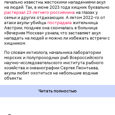
печально известны жестокими нападениями акул
на людей. Так, в июне 2023 года хищник буквально
растерзал 23-летнего россиянина
на глазах у
семьи и других отдыхающих. А летом 2022-го от
атаки акулы-убийцы
пострадала
жительница
Австрии, позднее она скончалась в больнице.
«Вечерняя Москва» узнала, что заставляет акул
Собеседник «Вечерней Москвы» отметил, что еще
нападать на людей и можно ли избежать встречи с
несколько лет назад о таких походах даже мечтать
хищником.
не приходилось, но сегодня это вполне
укладывается в рамки официальной экскурсии с
По словам ихтиолога, начальника лаборатории
гидом.
— Ко всем этим рейтингам и часам нужно
морских и полупроходных рыб Всероссийского
относиться скептически, ведь все эти оценки
научно-исследовательского института рыбного
экспертов, заключения, предположения
хозяйства и океанографии Сергея Леонтьева,
ангажированы. Такие заявления кому-то выгодны,
акулы любят охотиться на небольшие водные
— пояснил эксперт.
объекты.
Читать полностью