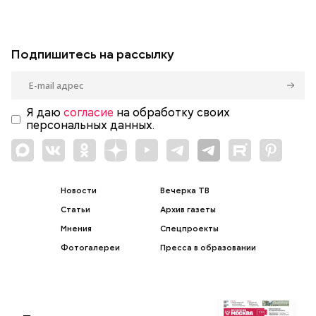
Как рассказали «ВМ» в пресс-службе ЦОДД,
веломаршрут «Зеленое кольцо» соединит зеленые
зоны, метро, МЦД и МЦК по всей Москве.
Протяженность такого маршрута составит 120
километров:
СПОРТ
ОТДЫХ
ВЕЛОСИПЕДЫ
САМОКАТЫ
МОСКВА
Фото: Shutterstock
«Зеленое кольцо» Москвы — уникальный маршрут
по паркам и природным зонам столицы, который
позволит отдохнуть от городской суеты и
насладиться красотой природы. Все подробности
о маршруте — в материале «Вечерней Москвы».
Что известно о маршруте