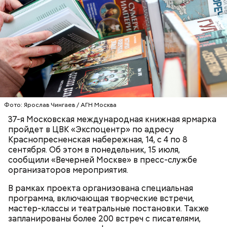
Фото: Shutterstock
Фото: Ярослав Чингаев / АГН Москва
37-я Московская международная книжная ярмарка
пройдет в ЦВК «Экспоцентр» по адресу
Краснопресненская набережная, 14, с 4 по 8
сентября. Об этом в понедельник, 15 июля,
сообщили «Вечерней Москве» в пресс-службе
организаторов мероприятия.
— Маршрут затрагивает востребованные улицы
В рамках проекта организована специальная
районов. Таким образом, жители разных районов
программа, включающая творческие встречи,
смогут как отдыхать, так и ездить по делам по
мастер-классы и театральные постановки. Также
реализованным велополосам и велодорожкам.
запланированы более 200 встреч с писателями,