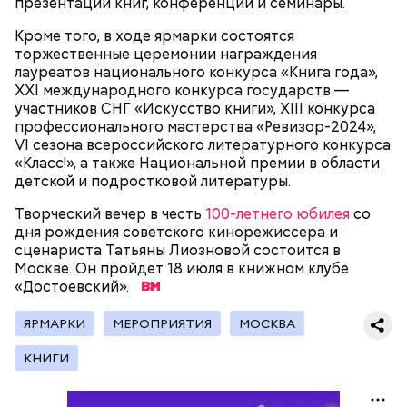
презентации книг, конференции и семинары.
Кроме того, в ходе ярмарки состоятся
торжественные церемонии награждения
лауреатов национального конкурса «Книга года»,
ХХI международного конкурса государств —
участников СНГ «Искусство книги», XIII конкурса
профессионального мастерства «Ревизор-2024»,
VI сезона всероссийского литературного конкурса
«Класс!», а также Национальной премии в области
детской и подростковой литературы.
Творческий вечер в честь
100-летнего юбилея
со
дня рождения советского кинорежиссера и
сценариста Татьяны Лиозновой состоится в
В настоящее время велоинфраструктура «Зеленого
Москве. Он пройдет 18 июля в книжном клубе
кольца» реализована в пяти округах города,
«Достоевский».
подчеркнули в ЦОДД:
ЯРМАРКИ
МЕРОПРИЯТИЯ
МОСКВА
КНИГИ