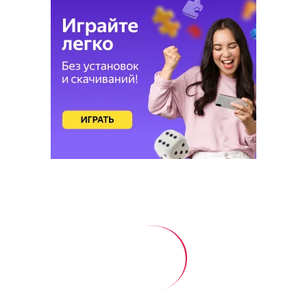
— На сегодняшний день уже готово более 50
процентов веломаршрута, то есть около 71
километра. В 2023 году его продлили — от
Тимирязевского парка до Лосиного Острова за
счет проложения велополос на улицах между
парками. Таким образом, уже готовы участки от
метро «Профсоюзная» до Лосиного Острова.
«Зеленое кольцо» Москвы: что
это за маршрут, где
располагается и чем уникален
Иссалина Аюпова
Сюжет:
Эксклюзивы ВМ
15 апреля 2025 13:30
Город