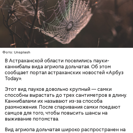
увлекаться, так же как и арбузами, людям с
сахарным диабетом и лишним весом, —
подчеркнула доктор.
Фото: Unsplash
В Астраханской области поселились пауки-
каннибалы вида агриопа дольчатая. Об этом
сообщает портал астраханских новостей «Арбуз
Today».
Этот вид пауков довольно крупный — самки
способны вырастать до трех сантиметров в длину.
с сахарным диабетом;
Каннибалами их называют из-за способа
лишним весом.
размножения. После спаривания самки поедают
самцов для того, чтобы повысить шансы на
выживание потомства.
Вид агриопа дольчатая широко распространен на