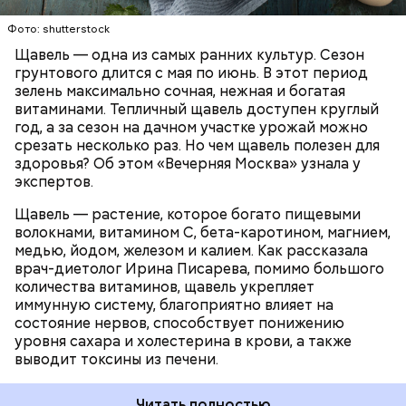
— Я советую есть не более одного зубчика чеснока
содержит большое количество щавелевой кислоты,
в сыром виде в день. Тем не менее некоторым
которая может способствовать образованию
Фото: shutterstock
людям стоит вообще отказаться от данного
камней в почках, объяснила диетолог.
Щавель — одна из самых ранних культур. Сезон
продукта. Например, тем, у кого есть проблемы с
ЗДОРОВЬЕ
ВРАЧИ
РАСТЕНИЯ
грунтового длится с мая по июнь. В этот период
желудочно-кишечным трактом. Эфирные масла
ПРОДУКТЫ
зелень максимально сочная, нежная и богатая
оказывают раздражающее действие на слизистые
витаминами. Тепличный щавель доступен круглый
оболочки кишечника и могут вызвать обострение,
год, а за сезон на дачном участке урожай можно
— предупредила Соломатина.
срезать несколько раз. Но чем щавель полезен для
здоровья? Об этом «Вечерняя Москва» узнала у
экспертов.
Щавель — растение, которое богато пищевыми
волокнами, витамином С, бета-каротином, магнием,
медью, йодом, железом и калием. Как рассказала
врач-диетолог Ирина Писарева, помимо большого
количества витаминов, щавель укрепляет
иммунную систему, благоприятно влияет на
состояние нервов, способствует понижению
уровня сахара и холестерина в крови, а также
Диетолог отметила, что норма потребления
выводит токсины из печени.
чеснока сугубо индивидуальна.
Читать полностью