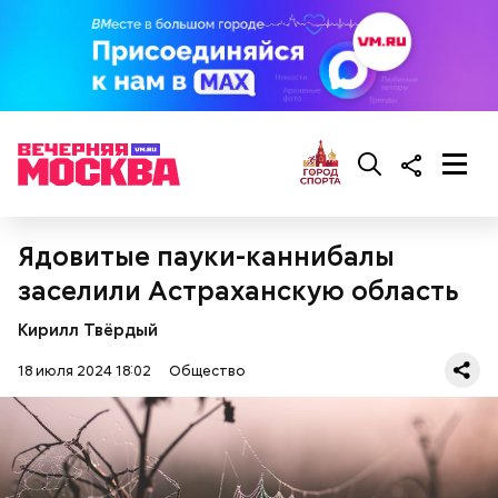
Ранние плоды, по словам врача, лучше не есть:
Терапевт Кондрахин назвал
Чистит сосуды и защищает от
продукты и напитки, которые
рака: чем полезен кресс-салат
выводят токсины из организма
Ядовитые пауки-каннибалы
заселили Астраханскую область
Кирилл Твёрдый
18 июля 2024 18:02
Общество
— В дыне содержится много сахара, который
представлен фруктозой. С одной стороны — это
хорошо, потому что дает энергию. Но важно
помнить, что сладкими дынями не нужно сильно