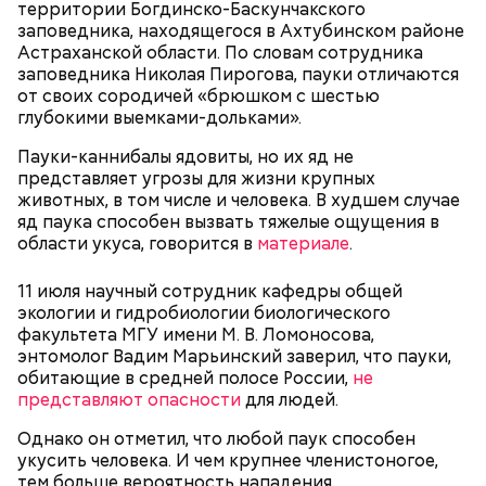
территории Богдинско-Баскунчакского
заповедника, находящегося в Ахтубинском районе
Астраханской области. По словам сотрудника
заповедника Николая Пирогова, пауки отличаются
от своих сородичей «брюшком с шестью
глубокими выемками-дольками».
Пауки-каннибалы ядовиты, но их яд не
представляет угрозы для жизни крупных
животных, в том числе и человека. В худшем случае
яд паука способен вызвать тяжелые ощущения в
области укуса, говорится в
материале
.
Однако диетолог предупредила: не для всех дыня
Вовсю идет и сезон черешни. «Вечерняя Москва»
может быть полезна. В первую очередь ее стоит
11 июля научный сотрудник кафедры общей
узнала у врача — эндокринолога-диетолога
есть с осторожностью людям:
экологии и гидробиологии биологического
Натальи Лазуренко,
как правильно есть эту ягоду
с
факультета МГУ имени М. В. Ломоносова,
пользой для здоровья.
энтомолог Вадим Марьинский заверил, что пауки,
обитающие в средней полосе России,
не
представляют опасности
для людей.
Однако он отметил, что любой паук способен
укусить человека. И чем крупнее членистоногое,
тем больше вероятность нападения.