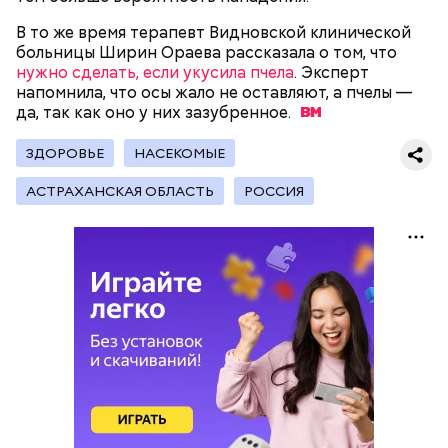
В то же время терапевт Видновской клинической
больницы Ширин Ораева рассказала о том, что
нужно сделать, если укусила пчела
. Эксперт
— Наиболее распространенные борщ, щи, котлеты,
напомнила, что осы жало не оставляют, а пчелы —
салаты, лаваш с творогом и сыром, пироги, омлет,
да, так как оно у них
зазубренное.
запеканка. Щавеля там везде используется
немного, поэтому никакого вреда от него не будет.
ЗДОРОВЬЕ
НАСЕКОМЫЕ
Чем разнообразнее рацион питания человека, тем
лучше. Потому что это исключает вероятность
АСТРАХАНСКАЯ ОБЛАСТЬ
РОССИЯ
возникновения дефицитов микроэлементов, —
Фото: Shutterstock
заверил специалист.
Вред дыни