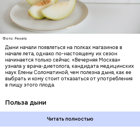
слизистые оболочки органов. А еще именно
ЗДОРОВЬЕ
ПРАВИЛЬНОЕ ПИТАНИЕ
бета-каротин обеспечивает дыне желтый
ОВОЩИ
ЛЕТО
ФРУКТЫ
цвет;
лютеин и зеаксантин — эти каротиноиды
отлично поддерживают наше зрение;
калий — оказывает мочегонное действие,
Фото: Pexels
поддерживает сердечно-сосудистую
систему и предотвращает скачки давления;
Дыни начали появляться на полках магазинов в
магний — помогает калию и не дает сосудам
начале лета, однако по-настоящему их сезон
спазмироваться.
начинается только сейчас. «Вечерняя Москва»
узнала у врача-диетолога, кандидата медицинских
наук Елены Соломатиной, чем полезна дыня, как ее
выбрать и кому стоит отказаться от употребления
По мнению специалиста, здоровому человеку
— Однако если человеку нужно не разжижать
в пищу этого плода.
достаточно включать щавель в рацион несколько
кровь, а наоборот, ее коагулировать, то нужно
раз в месяц. В небольших количествах в свежем
полностью исключить чеснок из рациона, —
виде или припущенном на сковороде.
уточнила диетолог.
Польза дыни
Читать полностью