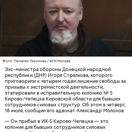
Примечательно, что летом 2023 года на Мутаева
уже нападали возле Школы единоборств. Тогда
неизвестный несколько раз выстрелил в
спортсмена из травматического пистолета, а боец
открыл огонь
в ответ.
Фото: Пелагия Тихонова / АГН Москва
Экс-министра обороны Донецкой народной
республики (ДНР) Игоря Стрелкова, которого
Привлекла внимание следователей
приговорили к четырем годам лишения свободы за
призывы к экстремистской деятельности,
случайно
этапировали в исправительную колонию № 5
Кирово-Чепецка Кировской области для бывших
сотрудников силовых структур. Об этом в четверг,
18 июля, сообщил его адвокат Александр Молохов.
По данным
СМИ
, подозрение следователей пало на
— Он прибыл в ИК-5 Кирово-Чепецка — это
18-летнего знакомого бойца, которого Мутаев
колония для бывших сотрудников силовых
месяцем ранее избил и унизил. Предполагается, что