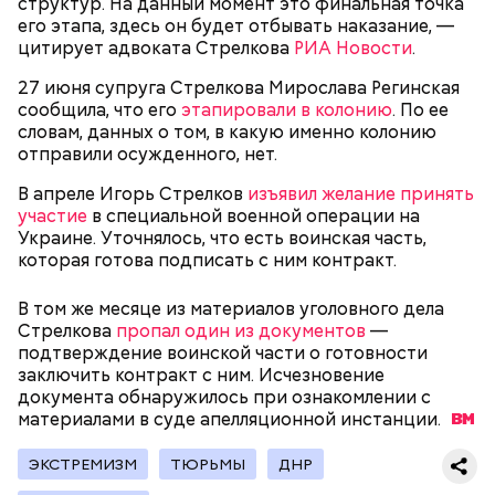
структур. На данный момент это финальная точка
таким образом молодой человек решил отомстить.
его этапа, здесь он будет отбывать наказание, —
цитирует адвоката Стрелкова
РИА Новости
.
27 июня супруга Стрелкова Мирослава Регинская
сообщила, что его
этапировали в колонию
. По ее
словам, данных о том, в какую именно колонию
отправили осужденного, нет.
В апреле Игорь Стрелков
изъявил желание принять
Примечательно и то, что 12 детей, которые
участие
в специальной военной операции на
находились на иждивении у подозреваемой,
Украине. Уточнялось, что есть воинская часть,
имеют инвалидность.
которая готова подписать с ним контракт.
Стражи порядка отправились в село Чанко, где
В том же месяце из материалов уголовного дела
может скрываться вероятный злоумышленник.
Стрелкова
пропал один из документов
—
Параллельно с этим в Махачкале объявлен план
подтверждение воинской части о готовности
«Перехват». Въезд и выезд в город перекрыты.
заключить контракт с ним. Исчезновение
Помимо этого, полицейские патрулируют улицы,
документа обнаружилось при ознакомлении с
железнодорожный вокзал и аэропорт.
материалами в суде апелляционной
инстанции.
ЭКСТРЕМИЗМ
ТЮРЬМЫ
ДНР