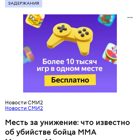
ЗАДЕРЖАНИЯ
— Все дети содержались в нормальных условиях.
При этом женщина часто уезжала из дома и
занималась своими делами. С детьми неотлучно
находится няня, — сообщил собеседник «ВМ».
— Личность подозреваемого установлена,
полицией принимаются меры к задержанию, —
сообщили в пресс-службе
ГУ МВД России
по
Республике Дагестан.
Новости СМИ2
Новости СМИ2
Месть за унижение: что известно
об убийстве бойца ММА