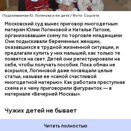
газете «Новокосино» появилась ее колонка под
заголовком «Чужих детей не бывает», в которой
жительница столичного района Новокосино
Подозеваемая Ю. Логинова и ее дети / Фото: Соцсети
ПРОИСШЕСТВИЯ
РАЙОН НОВОКОСИНО
рассуждает о явлении социального сиротства. В
СЛЕДСТВЕННЫЙ КОМИТЕТ
Московский суд вынес приговор многодетным
статье женщину представляют как многодетную
ТОРГОВЛЯ ЛЮДЬМИ
МОСКВА
матерям Юлии Логиновой и Наталье Патоке,
мать.
организовавшим схему по торговле младенцами.
Они подыскивали беременных женщин,
оказавшихся в трудной жизненной ситуации, и
предлагали купить у них малышей, как только те
появятся на свет. Детей они регистрировали на
себя, чтобы получать пособия. Пока обман не
вскрылся, Логиновой даже
посвящали
целые
статьи, называя ее «самой счастливой
многодетной матерью». Как работала преступная
схема и к чему приговорили фигуранток — в
материале «Вечерней Москвы».
Чужих детей не бывает
Читать полностью