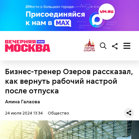
Ранние плоды, по словам врача, лучше не есть:
Терапевт Кондрахин назвал
Чистит сосуды и защищает от
продукты и напитки, которые
рака: чем полезен кресс-салат
выводят токсины из организма
Бизнес-тренер Озеров рассказал,
как вернуть рабочий настрой
после отпуска
Амина Галаова
24 июля 2024 13:34
Общество
— В дыне содержится много сахара, который
представлен фруктозой. С одной стороны — это
хорошо, потому что дает энергию. Но важно