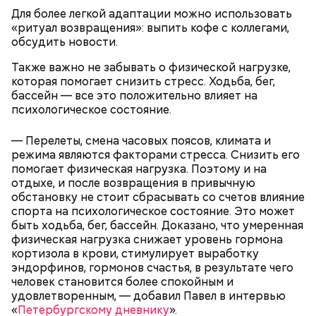
Для более легкой адаптации можно использовать
«ритуал возвращения»: выпить кофе с коллегами,
обсудить новости.
Также важно не забывать о физической нагрузке,
которая помогает снизить стресс. Ходьба, бег,
бассейн — все это положительно влияет на
психологическое состояние.
— Перелеты, смена часовых поясов, климата и
режима являются факторами стресса. Снизить его
помогает физическая нагрузка. Поэтому и на
отдыхе, и после возвращения в привычную
Однако диетолог предупредила: не для всех дыня
Вовсю идет и сезон черешни. «Вечерняя Москва»
обстановку не стоит сбрасывать со счетов влияние
может быть полезна. В первую очередь ее стоит
узнала у врача — эндокринолога-диетолога
спорта на психологическое состояние. Это может
есть с осторожностью людям:
Натальи Лазуренко,
как правильно есть эту ягоду
с
быть ходьба, бег, бассейн. Доказано, что умеренная
пользой для здоровья.
физическая нагрузка снижает уровень гормона
кортизола в крови, стимулирует выработку
эндорфинов, гормонов счастья, в результате чего
человек становится более спокойным и
удовлетворенным, — добавил Павел в интервью
«
Петербургскому дневнику
».