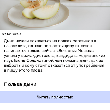
«делает пилинг изнутри», обновляет
минералами. Так, в дыне содержатся:
слизистые оболочки органов. А еще именно
ЗДОРОВЬЕ
ПРАВИЛЬНОЕ ПИТАНИЕ
бета-каротин обеспечивает дыне желтый
ОВОЩИ
ЛЕТО
ФРУКТЫ
цвет;
лютеин и зеаксантин — эти каротиноиды
отлично поддерживают наше зрение;
калий — оказывает мочегонное действие,
Фото: Pexels
поддерживает сердечно-сосудистую
систему и предотвращает скачки давления;
Дыни начали появляться на полках магазинов в
магний — помогает калию и не дает сосудам
начале лета, однако по-настоящему их сезон
спазмироваться.
начинается только сейчас. «Вечерняя Москва»
узнала у врача-диетолога, кандидата медицинских
наук Елены Соломатиной, чем полезна дыня, как ее
выбрать и кому стоит отказаться от употребления
По мнению специалиста, здоровому человеку
в пищу этого плода.
достаточно включать щавель в рацион несколько
раз в месяц. В небольших количествах в свежем
виде или припущенном на сковороде.
Польза дыни
Читать полностью