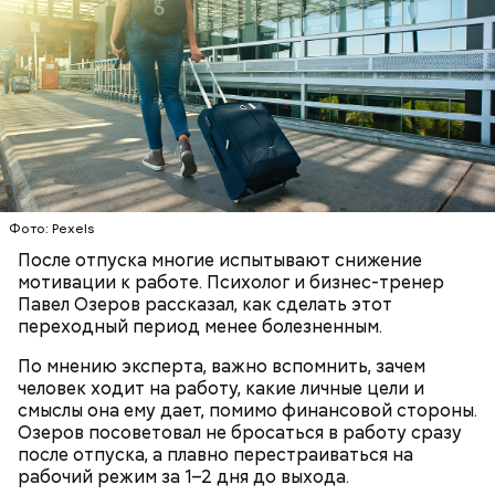
помнить, что сладкими дынями не нужно сильно
увлекаться, так же как и арбузами, людям с
сахарным диабетом и лишним весом, —
подчеркнула доктор.
Фото: Pexels
После отпуска многие испытывают снижение
мотивации к работе. Психолог и бизнес-тренер
Павел Озеров рассказал, как сделать этот
переходный период менее болезненным.
По мнению эксперта, важно вспомнить, зачем
с сахарным диабетом;
человек ходит на работу, какие личные цели и
лишним весом.
смыслы она ему дает, помимо финансовой стороны.
Озеров посоветовал не бросаться в работу сразу
после отпуска, а плавно перестраиваться на
рабочий режим за 1–2 дня до выхода.