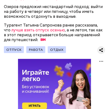
Озеров предложил нестандартный подход: выйти
на работу в четверг или пятницу, чтобы иметь
возможность отдохнуть в выходные.
— Наиболее распространенные борщ, щи, котлеты,
Турагент Татьяна Сапронова ранее рассказала,
салаты, лаваш с творогом и сыром, пироги, омлет,
что
лучше взять отпуск осенью
, а не летом, так как
запеканка. Щавеля там везде используется
в этот период открывается больше направлений
немного, поэтому никакого вреда от него не будет.
для
путешествий.
Чем разнообразнее рацион питания человека, тем
лучше. Потому что это исключает вероятность
ОТПУСК
РАБОТА
ОТДЫХ
возникновения дефицитов микроэлементов, —
Фото: Shutterstock
заверил специалист.
Вред дыни