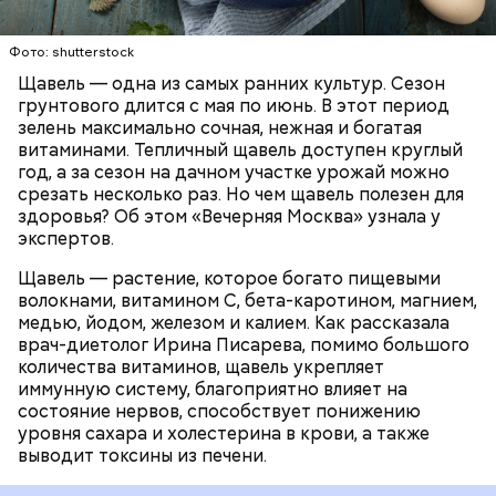
содержит большое количество щавелевой кислоты,
которая может способствовать образованию
Фото: shutterstock
камней в почках, объяснила диетолог.
Щавель — одна из самых ранних культур. Сезон
ЗДОРОВЬЕ
ВРАЧИ
РАСТЕНИЯ
грунтового длится с мая по июнь. В этот период
ПРОДУКТЫ
зелень максимально сочная, нежная и богатая
витаминами. Тепличный щавель доступен круглый
год, а за сезон на дачном участке урожай можно
срезать несколько раз. Но чем щавель полезен для
здоровья? Об этом «Вечерняя Москва» узнала у
экспертов.
Щавель — растение, которое богато пищевыми
волокнами, витамином С, бета-каротином, магнием,
медью, йодом, железом и калием. Как рассказала
врач-диетолог Ирина Писарева, помимо большого
количества витаминов, щавель укрепляет
иммунную систему, благоприятно влияет на
состояние нервов, способствует понижению
уровня сахара и холестерина в крови, а также
выводит токсины из печени.