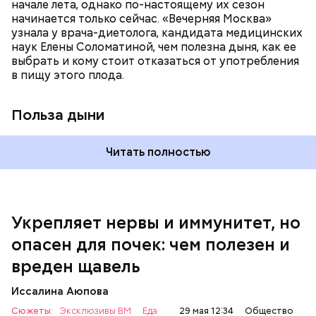
магний — помогает калию и не дает сосудам
начале лета, однако по-настоящему их сезон
спазмироваться.
начинается только сейчас. «Вечерняя Москва»
узнала у врача-диетолога, кандидата медицинских
наук Елены Соломатиной, чем полезна дыня, как ее
выбрать и кому стоит отказаться от употребления
По мнению специалиста, здоровому человеку
в пищу этого плода.
достаточно включать щавель в рацион несколько
раз в месяц. В небольших количествах в свежем
виде или припущенном на сковороде.
Польза дыни
Читать полностью
Укрепляет нервы и иммунитет, но
опасен для почек: чем полезен и
— Если человек уже болеет мочекаменной
вреден щавель
болезнью, щавель ему не рекомендуется. При
артрите, гастрите, холецистите, синдроме
Иссалина Аюпова
раздраженного кишечника, язвах и панкреатите
Сюжеты:
Эксклюзивы ВМ
Еда
29 мая 12:34
Общество
продукт тоже лучше исключить из рациона, —