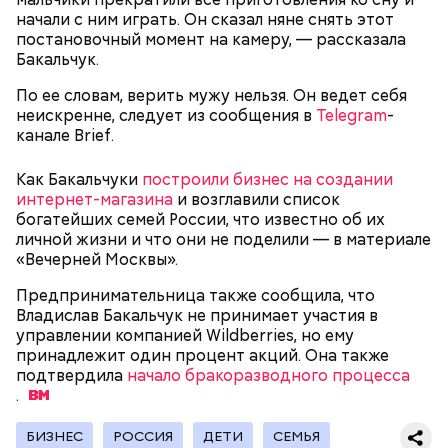
начали с ним играть. Он сказал няне снять этот
постановочный момент на камеру, — рассказала
Бакальчук.
Однако диетолог предупредила: не для всех дыня
Вовсю идет и сезон черешни. «Вечерняя Москва»
По ее словам, верить мужу нельзя. Он ведет себя
может быть полезна. В первую очередь ее стоит
узнала у врача — эндокринолога-диетолога
неискренне, следует из сообщения в
Telegram
-
есть с осторожностью людям:
Натальи Лазуренко,
как правильно есть эту ягоду
с
канале Brief.
пользой для здоровья.
Как Бакальчуки
построили бизнес на создании
интернет-магазина
и возглавили список
богатейших семей России, что известно об их
личной жизни и что они не поделили — в материале
«Вечерней Москвы».
Предпринимательница также сообщила, что
Владислав Бакальчук не принимает участия в
управлении компанией Wildberries, но ему
принадлежит один процент акций. Она также
— Наиболее распространенные борщ, щи, котлеты,
подтвердила
начало бракоразводного процесса
салаты, лаваш с творогом и сыром, пироги, омлет,
.
запеканка. Щавеля там везде используется
немного, поэтому никакого вреда от него не будет.
БИЗНЕС
РОССИЯ
ДЕТИ
СЕМЬЯ
Чем разнообразнее рацион питания человека, тем