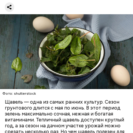
предупредила врач. — Он может привести к
повышению кислотности желудка и раздражать
слизистые оболочки.
Опасность же щавеля состоит в том, что он
содержит большое количество щавелевой кислоты,
которая может способствовать образованию
Фото: shutterstock
камней в почках, объяснила диетолог.
Щавель — одна из самых ранних культур. Сезон
ЗДОРОВЬЕ
ВРАЧИ
РАСТЕНИЯ
грунтового длится с мая по июнь. В этот период
ПРОДУКТЫ
зелень максимально сочная, нежная и богатая
витаминами. Тепличный щавель доступен круглый
год, а за сезон на дачном участке урожай можно
срезать несколько раз. Но чем щавель полезен для