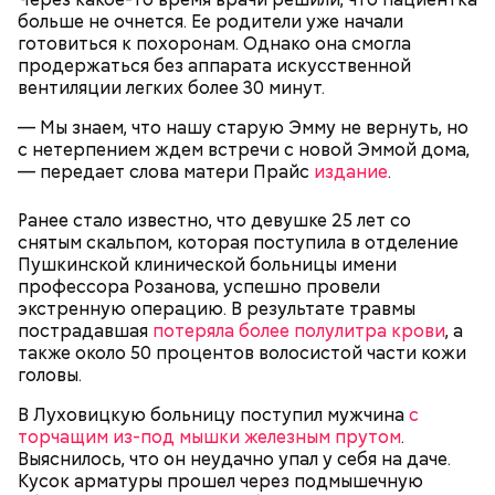
— Хищник чувствует кровь, разведенную в
больше не очнется. Ее родители уже начали
морской воде в пропорции один к миллиону, —
готовиться к похоронам. Однако она смогла
— Почему-то все говорят о заговорах, забывая о
пояснил собеседник «ВМ».
продержаться без аппарата искусственной
том, что проект этот более 70 лет назад был создан
вентиляции легких более 30 минут.
лишь из гуманных побуждений. 1947 год — период,
когда мир приходил в себя после мировых войн,
Экскурсовод отметил, что в заповеднике нет
— Мы знаем, что нашу старую Эмму не вернуть, но
страшных кровопролитных противостояний. И в
могильников, техники и мертвых городов,
с нетерпением ждем встречи с новой Эммой дома,
качестве напоминания о том, что ядерные
притягивающих сталкеров, как в украинской
— передает слова матери Прайс
издание
.
столкновения могут закончиться полным
Припяти. А на пожарную вышку, откуда можно
уничтожением всего живого, были запущены эти
увидеть территорию чернобыльской станции,
Ранее стало известно, что девушке 25 лет со
часы. И что бы сейчас ни говорили, они очень четко
подниматься запрещено. Зато есть выселенные
снятым скальпом, которая поступила в отделение
и своевременно «реагировали» на актуальные
деревни — местный эксклюзив.
Пушкинской клинической больницы имени
проблемы. Если даже у адептов этой концепции
профессора Розанова, успешно провели
есть коммерческие амбиции — это их право.
экстренную операцию. В результате травмы
Свое несогласие с предыдущим спикером в личном
Главное, что они заставляют людей задуматься над
пострадавшая
потеряла более полулитра крови
, а
разговоре с корреспондентом «Вечерней Москвы»
своим будущим и будущим человечества.
также около 50 процентов волосистой части кожи
высказал председатель Всероссийского общества
Особенно опасно контактировать с водой, если вы
головы.
охраны природы Элмурод Расулмухамедов.
оказались в открытом море и получили порез или
Атака хищника: ихтиолог
Эксперт предположил, что любая информация,
ранку. Акула чувствует даже небольшое
В Луховицкую больницу поступил мужчина
с
объяснил, почему акулы
напоминающая о проблемах экологии и ядерной
количество крови на расстоянии до полутора
нападают на человека
торчащим из-под мышки железным прутом
.
угрозы, — основание лишний раз задуматься о том,
километров. Если вы поранились в воде, сразу же
Выяснилось, что он неудачно упал у себя на даче.
что физический мир не вечен и только в наших
выходите на берег.
Кусок арматуры прошел через подмышечную
силах сделать все, чтобы продлить жизнь себе и