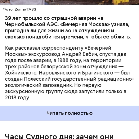
— отметил Бабич.
Фото: Zuma/TASS
Часы Судного дня — прибыльный
39 лет прошло со страшной аварии на
Чернобыльской АЭС. «Вечерняя Москва» узнала,
проект
пригодна ли для жизни зона отчуждения и
сколько понадобится времени, чтобы ее обжить.
Как рассказал корреспонденту «Вечерней
Москвы» экскурсовод Андрей Бабич, спустя два
года после аварии, в 1988 году, на территории
трех районов белорусской зоны отчуждения —
Хойникского, Наровлянского и Брагинского — был
Каждый год — в зависимости от того, какие
создан Полесский государственный радиационно-
события происходят в мире, — ученые,
экологический заповедник. Но первую
нобелевские лауреаты и специалисты по ядерной
экскурсионную группу сюда запустили только в
безопасности из экспертного совета «Бюллетеня
2018 году.
ученых-атомщиков» принимают решение о
переводе стрелки. Например, в 2017-м причиной
Читать полностью
перевода на полминуты вперед послужили как
ухудшающиеся отношения между ядерными
державами, отсутствие прогресса в сокращении
выбросов углекислого газа, так и усиление
Часы Судного дня: зачем они
— Поскольку мы стоим на пороге второго