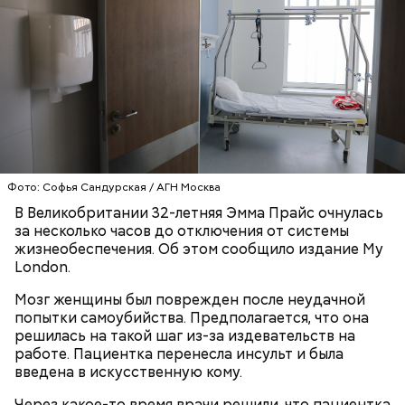
Он также уточнил, что у человека крайне мало
шансов выжить, если он окажется на пути у акулы.
Ни один метод и способ защиты или обороны в
стрессовой ситуации не помогает, ведь у морского
обитателя больше преимуществ в воде как по
выносливости, так и по силе.
Фото: Софья Сандурская / АГН Москва
В Великобритании 32-летняя Эмма Прайс очнулась
за несколько часов до отключения от системы
— Таких деревень много, их 95 в заповеднике. Это
жизнеобеспечения. Об этом сообщило издание My
вообще отдельный объект исследования, —
London.
заметил он.
Мозг женщины был поврежден после неудачной
Также специалист отметил, что часы Судного дня
попытки самоубийства. Предполагается, что она
помогают больше людей привлечь к проблемам
решилась на такой шаг из-за издевательств на
глобального потепления, климатических изменений
работе. Пациентка перенесла инсульт и была
и природных последствий войн.
введена в искусственную кому.
Через какое-то время врачи решили, что пациентка