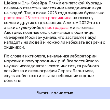
БЕЗОПАСНОСТЬ
СМЕРТЬ
РЫБА
Шейха и Эль-Кусейра. Пляжи египетской Хургады
собеседник «ВМ».
печально известны жестокими нападениями акул
на людей. Так, в июне 2023 года хищник буквально
растерзал 23-летнего россиянина
на глазах у
семьи и других отдыхающих. А летом 2022-го от
атаки акулы-убийцы
пострадала
жительница
Австрии, позднее она скончалась в больнице.
«Вечерняя Москва» узнала, что заставляет акул
Собеседник «Вечерней Москвы» отметил, что еще
нападать на людей и можно ли избежать встречи с
несколько лет назад о таких походах даже мечтать
хищником.
не приходилось, но сегодня это вполне
укладывается в рамки официальной экскурсии с
По словам ихтиолога, начальника лаборатории
гидом.
— Ко всем этим рейтингам и часам нужно
морских и полупроходных рыб Всероссийского
относиться скептически, ведь все эти оценки
научно-исследовательского института рыбного
экспертов, заключения, предположения
хозяйства и океанографии Сергея Леонтьева,
ангажированы. Такие заявления кому-то выгодны,
акулы любят охотиться на небольшие водные
— пояснил эксперт.
объекты.
Читать полностью