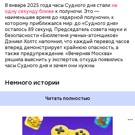
существования стрелки часов не раз переводили
В январе 2025 года часы Судного дня стали
на
как ближе, так и дальше от полуночи. Но в 2018
одну секунду ближе
к полуночи. Это —
году часы Судного дня впервые за очень долгое
наименьшее время до «ядерной полуночи», к
время показали свое самое близкое к катастрофе
которому приближался мир: до «Судного дня»
время — без двух минут полночь. Вторая холодная
осталось 89 секунд. Председатель совета науки и
война между США и уже Россией стала обыденным
безопасности «Бюллетеня ученых-атомщиков»
предметом обсуждения для аналитиков со всего
Дэниел Холтс напомнил, что каждый перевод часов
мира. Но, помимо перспективы отправиться в
вперед демонстрирует крайнюю опасность, а
«атомный рай», с 2007 года на стрелку часов
также предупреждение. «Вечерняя Москва»
влияет еще одна глобальная угроза —
решила выяснить у экспертов, откуда появились
климатические изменения.
часы Судного дня и зачем они нужны.
Немного истории
Читать полностью