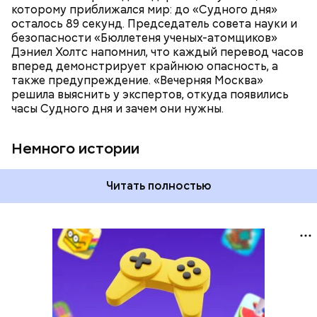
время показали свое самое близкое к катастрофе
которому приближался мир: до «Судного дня»
время — без двух минут полночь. Вторая холодная
осталось 89 секунд. Председатель совета науки и
война между США и уже Россией стала обыденным
безопасности «Бюллетеня ученых-атомщиков»
предметом обсуждения для аналитиков со всего
Дэниел Холтс напомнил, что каждый перевод часов
мира. Но, помимо перспективы отправиться в
вперед демонстрирует крайнюю опасность, а
«атомный рай», с 2007 года на стрелку часов
также предупреждение. «Вечерняя Москва»
влияет еще одна глобальная угроза —
решила выяснить у экспертов, откуда появились
климатические изменения.
часы Судного дня и зачем они нужны.
Немного истории
Читать полностью