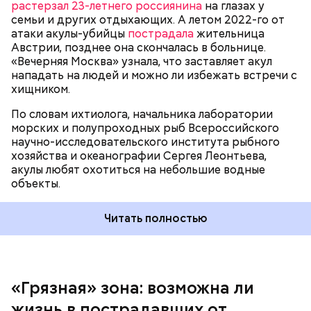
растерзал 23-летнего россиянина
на глазах у
семьи и других отдыхающих. А летом 2022-го от
атаки акулы-убийцы
пострадала
жительница
Австрии, позднее она скончалась в больнице.
«Вечерняя Москва» узнала, что заставляет акул
Собеседник «Вечерней Москвы» отметил, что еще
нападать на людей и можно ли избежать встречи с
несколько лет назад о таких походах даже мечтать
хищником.
не приходилось, но сегодня это вполне
укладывается в рамки официальной экскурсии с
По словам ихтиолога, начальника лаборатории
гидом.
— Ко всем этим рейтингам и часам нужно
морских и полупроходных рыб Всероссийского
относиться скептически, ведь все эти оценки
научно-исследовательского института рыбного
экспертов, заключения, предположения
хозяйства и океанографии Сергея Леонтьева,
ангажированы. Такие заявления кому-то выгодны,
акулы любят охотиться на небольшие водные
— пояснил эксперт.
объекты.
Читать полностью
«Грязная» зона: возможна ли
Так как расстояния большие, экскурсионные
жизнь в пострадавших от
группы преодолевают первые 15 километров на