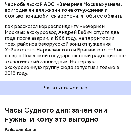
Чернобыльской АЭС. «Вечерняя Москва» узнала,
проект
пригодна ли для жизни зона отчуждения и
сколько понадобится времени, чтобы ее обжить.
Как рассказал корреспонденту «Вечерней
Москвы» экскурсовод Андрей Бабич, спустя два
года после аварии, в 1988 году, на территории
трех районов белорусской зоны отчуждения —
Хойникского, Наровлянского и Брагинского — был
Каждый год — в зависимости от того, какие
создан Полесский государственный радиационно-
события происходят в мире, — ученые,
экологический заповедник. Но первую
нобелевские лауреаты и специалисты по ядерной
экскурсионную группу сюда запустили только в
безопасности из экспертного совета «Бюллетеня
2018 году.
ученых-атомщиков» принимают решение о
переводе стрелки. Например, в 2017-м причиной
Читать полностью
перевода на полминуты вперед послужили как
ухудшающиеся отношения между ядерными
державами, отсутствие прогресса в сокращении
выбросов углекислого газа, так и усиление
Часы Судного дня: зачем они
— Поскольку мы стоим на пороге второго
национализма во всем мире и отрицание
ядерного века и периода беспрецедентного
нужны и кому это выгодно
изменения климата.
изменения климата, ученые вновь несут особую
ответственность за информирование
Рафаэль Залян