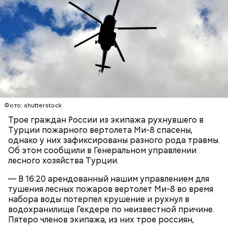
Он также уточнил, что у человека крайне мало
шансов выжить, если он окажется на пути у акулы.
Ни один метод и способ защиты или обороны в
стрессовой ситуации не помогает, ведь у морского
обитателя больше преимуществ в воде как по
выносливости, так и по силе.
— Таких деревень много, их 95 в заповеднике. Это
Фото: shutterstock
вообще отдельный объект исследования, —
Трое граждан России из экипажа рухнувшего в
заметил он.
Турции пожарного вертолета Ми-8 спасены,
однако у них зафиксированы разного рода травмы.
Также специалист отметил, что часы Судного дня
Об этом сообщили в Генеральном управлении
помогают больше людей привлечь к проблемам
лесного хозяйства Турции.
глобального потепления, климатических изменений
и природных последствий войн.
— В 16:20 арендованный нашим управлением для
тушения лесных пожаров вертолет Ми-8 во время
набора воды потерпел крушение и рухнул в
— Хищник чувствует кровь, разведенную в
водохранилище Гекдере по неизвестной причине.
морской воде в пропорции один к миллиону, —
Пятеро членов экипажа, из них трое россиян,
— Почему-то все говорят о заговорах, забывая о
пояснил собеседник «ВМ».