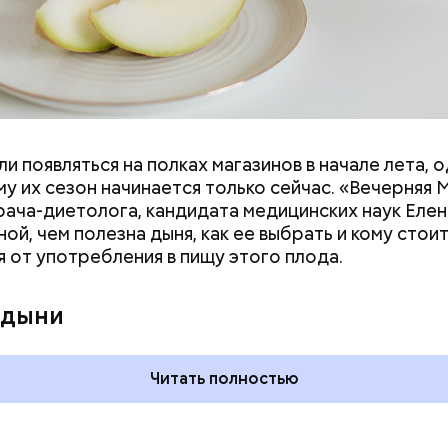
и появляться на полках магазинов в начале лета, о
у их сезон начинается только сейчас. «Вечерняя 
врача-диетолога, кандидата медицинских наук Еле
ой, чем полезна дыня, как ее выбрать и кому стои
я от употребления в пищу этого плода.
 на качелях и
День арбуза и День поцелуев
ского: какие
с зеркалом: какие праздники
 дыни
тмечают в России
отмечают в России и мире 3
уста
августа
Читать полностью