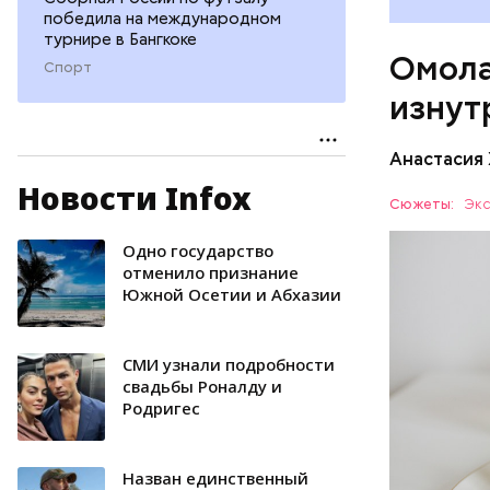
«делает
победила на международном
А еще и
турнире в Бангкоке
Омола
лютеин 
Спорт
наше зр
изнут
калий —
сердечн
Анастасия
давлени
магний 
Новости Infox
Дыня соде
Сюжеты:
Экс
организму
рассказал
Одно государство
ЗДОРОВЬ
минералам
отменило признание
Южной Осетии и Абхазии
ФРУКТЫ
СМИ узнали подробности
свадьбы Роналду и
Родригес
Назван единственный