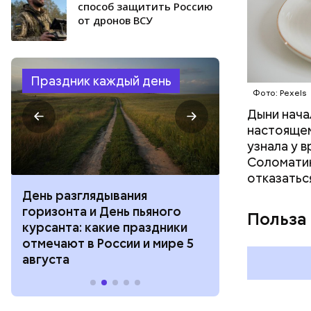
способ защитить Россию
от дронов ВСУ
Праздник каждый день
Фото: Pexels
Дыни начал
настоящем
узнала у 
Соломатин
отказатьс
День разглядывания
День качания
горизонта и День пьяного
День шампан
Польза
курсанта: какие праздники
праздники о
отмечают в России и мире 5
и мире 4 авг
августа