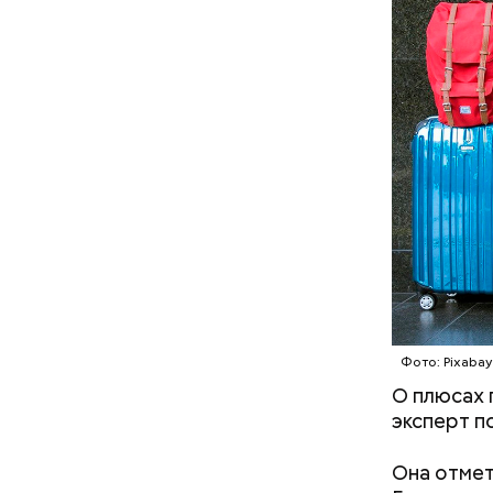
— Кабачки
Однако ди
сковороде
полезна. 
оливковое
Копылов.
Фото: Pixabay
О плюсах 
эксперт п
Она отмет