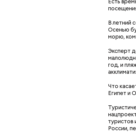
Есть врем
посещения
В летний 
Осенью бу
кабачок
морю, ком
петрушк
чеснок;
Эксперт д
оливков
малолюдны
соль.
Фото: Shutt
год, и пл
акклимати
Что касае
Египет и 
Туристиче
нацпроект
туристов 
Вред д
России, п