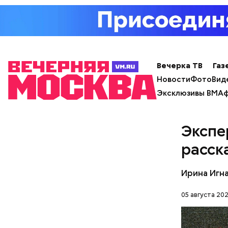
Вечерка ТВ
Газ
Новости
Фото
Вид
Эксклюзивы ВМ
Аф
Экспе
расск
Ирина Игн
05 августа 202