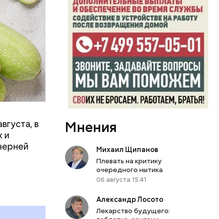
вает
р,
ргор
вгуста, в
Мнения
дима
 и
убка у
черней
Михаил Щипанов
овня
Плевать на критику
 в
очередного нытика
развитие
06 августа 15:41
Александр Лосото
е
Лекарство будущего:
ня