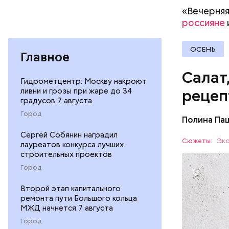
«Вечерняя
россияне
ОСЕНЬ
Главное
Салат
Гидрометцентр: Москву накроют
ливни и грозы при жаре до 34
рецеп
градусов 7 августа
Город
Полина Па
Ингредие
Сергей Собянин наградил
Сюжеты:
Экс
лауреатов конкурса лучших
строительных проектов
ЕДА
Город
Второй этап капитального
ремонта пути Большого кольца
МЖД начнется 7 августа
Город