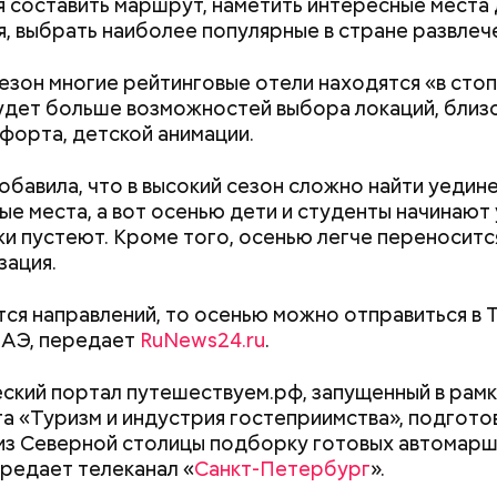
я составить маршрут, наметить интересные места 
, выбрать наиболее популярные в стране развлеч
сезон многие рейтинговые отели находятся «в стоп
дет больше возможностей выбора локаций, близо
;
форта, детской анимации.
а;
обавила, что в высокий сезон сложно найти уедин
ое масло;
е места, а вот осенью дети и студенты начинают
erstock
яжи пустеют. Кроме того, осенью легче переноситс
зация.
тся направлений, то осенью можно отправиться в 
ОАЭ, передает
RuNews24.ru
.
ский портал путешествуем.рф, запущенный в рам
Как поменять батареи дома и
Как получить до
а «Туризм и индустрия гостеприимства», подгото
не получить штраф
рублей от госу
из Северной столицы подборку готовых автомарш
ыни
трудной ситуац
ередает телеканал «
Санкт-Петербург
».
претендовать и