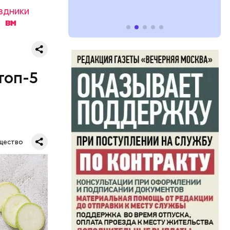
здники
.
топ-5
щество