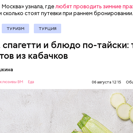
документы
 Москва» узнала, где
любят проводить зимние пра
и сколько стоят путевки при раннем
бронировании
ТУРИЗМ
ТУРЦИЯ
, спагетти и блюдо по-тайски: 
тов из кабачков
шкина
нты:
клюзивы ВМ
Еда
06 августа 12:15
Об
ОВОЩИ
РЕЦЕПТЫ