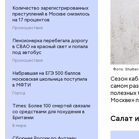
Количество зарегистрированных
— В момен
преступлений в Москве снизилось
контролир
на 17 процентов
положител
Происшествия
предотвра
кремний
Пенсионерка перебегала дорогу
омолаж
в СВАО на красный свет и попала
витамин
под автобус
помогае
Происшествия
кожи;
Фото: Shutter
клетчат
Набравшая на ЕГЭ 500 баллов
холесте
Сезон каб
московская школьница поступила
фолиева
в МФТИ
самом раз
беремен
полезных 
Город
плода. 
Москве» п
гомоцис
Times: Более 100 смертей связали
со средствами для похудения в
организ
Салат 
Британии
ряда оп
В мире
бета-ка
иммунит
Сборная России по футзалу