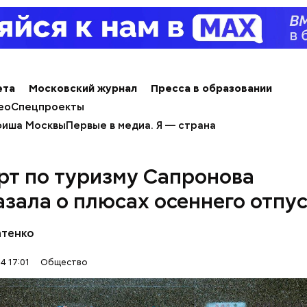
ета
Московский журнал
Пресса в образовании
ео
Спецпроекты
иша Москвы
Первые в медиа. Я — страна
рт по туризму Сапронова
азала о плюсах осеннего отпу
атенко
4 17:01
Общество