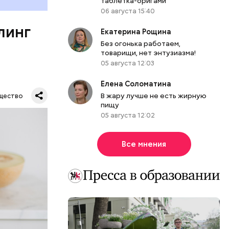
таблетка-оригами
органов.
06 августа 15:40
ет;
линг
рживают
Екатерина Рощина
Без огонька работаем,
товарищи, нет энтузиазма!
05 августа 12:03
Елена Соломатина
ся.
му
В жару лучше не есть жирную
щество
ь,
пищу
и и
05 августа 12:02
Все мнения