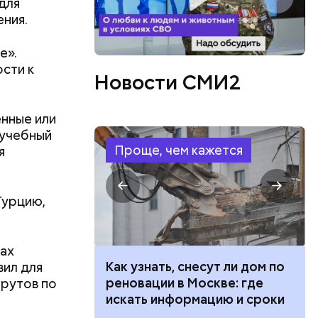
для
ения.
е».
сти к
Новости СМИ2
енные или
 учебный
Проще, чем кажется
я
Турцию,
ках
 100 тысяч
Как узнать, снесут ли дом по
вил для
дарства при
реновации в Москве: где
рутов по
ии: кто может
искать информацию и сроки
 какие нужны