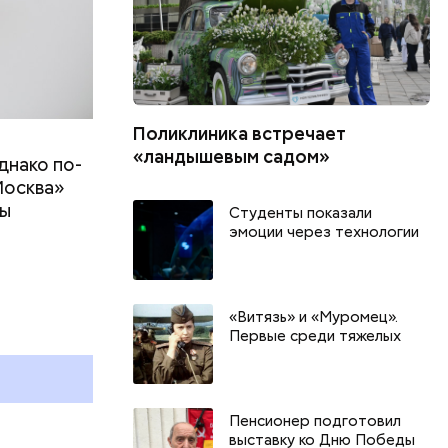
Поликлиника встречает
«ландышевым садом»
днако по-
Москва»
ны
Студенты показали
т
эмоции через технологии
День тульского пряника и
День шевеле
День сидения на
и Междунар
«Витязь» и «Муромец».
подоконниках: какие
подкаблучни
Первые среди тяжелых
праздники отмечают в России
праздники о
и мире 2 августа
и мире 6 авг
Пенсионер подготовил
выставку ко Дню Победы