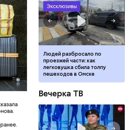
Эксклюзивы
ть
ь и
 людям:
ецептом
ч: поможет ли
Людей разбросало по
ок сбросить
проезжей части: как
легковушка сбила толпу
пешеходов в Омске
Вечерка ТВ
сказала
онова.
аранее.