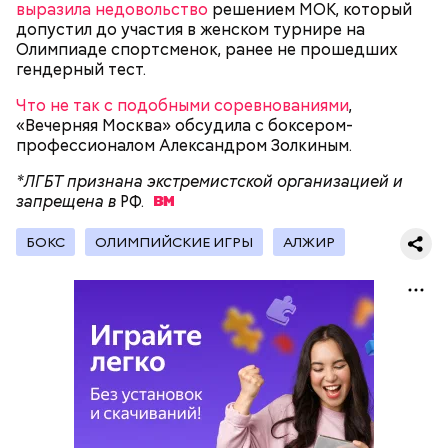
составу команды — стал третьим вратарем. В
выразила недовольство
решением МОК, который
любимом клубе он играл до конца спортивного
допустил до участия в женском турнире на
пути — начала 70-х. Яшин был так сильно предан
Олимпиаде спортсменок, ранее не прошедших
родной команде, что даже в ходе игр за сборную
гендерный тест.
не мог расстаться с футболкой, на которой была
начертана буква «Д».
Что не так с подобными соревнованиями
,
«Вечерняя Москва» обсудила с боксером-
профессионалом Александром Золкиным.
*ЛГБТ признана экстремистской организацией и
запрещена в
РФ.
Исполнительный комитет УЕФА
отменил решение
БОКС
ОЛИМПИЙСКИЕ ИГРЫ
АЛЖИР
допустить до международных турниров
российские юношеские сборные.
Карьера