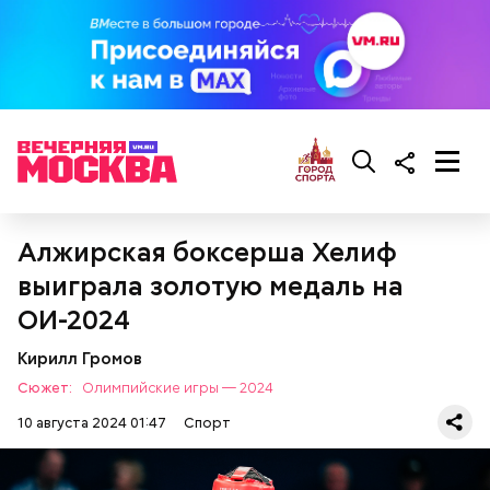
Успехам Яшина помимо прочего способствовали
физические данные: рост — 189 сантиметров и
длина рук, а также отличная способность к
прыжкам.
Алжирская боксерша Хелиф
выиграла золотую медаль на
ОИ-2024
Кирилл Громов
Сюжет:
Олимпийские игры — 2024
10 августа 2024 01:47
Спорт
Также Яшин первым начал отбивать мяч, а не
просто пытался его поймать: таким образом