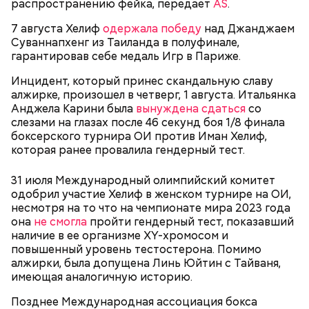
распространению фейка, передает
AS
.
7 августа Хелиф
одержала победу
над Джанджаем
Суваннапхенг из Таиланда в полуфинале,
гарантировав себе медаль Игр в Париже.
Инцидент, который принес скандальную славу
алжирке, произошел в четверг, 1 августа. Итальянка
Способности Яшина позволяли ему быть
Анджела Карини была
вынуждена сдаться
со
востребованным в разных видах спорта. Он был
слезами на глазах после 46 секунд боя 1/8 финала
хорош в хоккее. В 50-х стал чемпионом СССР, его
боксерского турнира ОИ против Иман Хелиф,
активно звали в сборную страны, но он отказался,
которая ранее провалила гендерный тест.
так как уже сделал свой выбор.
31 июля Международный олимпийский комитет
одобрил участие Хелиф в женском турнире на ОИ,
А 1 октября Sky News сообщил, что УЕФА обратился
несмотря на то что на чемпионате мира 2023 года
к решившим
бойкотировать матчи
юношеской
она
не смогла
пройти гендерный тест, показавший
сборной России странам в попытке подавить
наличие в ее организме XY-хромосом и
разногласия среди национальных федераций.
повышенный уровень тестостерона. Помимо
алжирки, была допущена Линь Юйтин с Тайваня,
имеющая аналогичную историю.
Весной 1949 года Яшин присоединился к главному
Позднее Международная ассоциация бокса