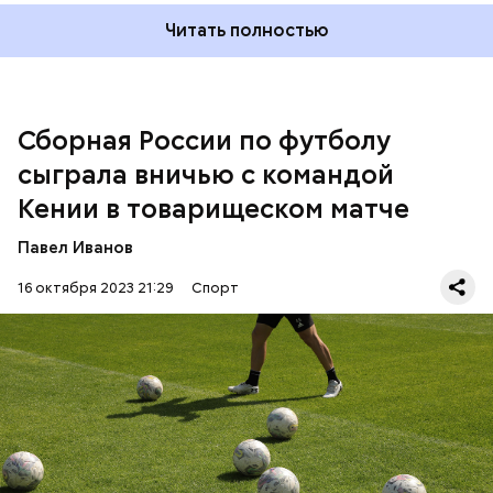
Читать полностью
Сборная России по футболу
сыграла вничью с командой
Кении в товарищеском матче
Павел Иванов
Игра окончилась со счетом 2:2. В составе
16 октября 2023 21:29
Спорт
российской сборной отличился Александр
Соболев, который забил гол на восьмой минуте
матча, и Иван Обляков, отправивший мяч в ворота
соперника на 89-й минуте встречи.
ФУТБОЛ
КЕНИЯ
РОССИЯ