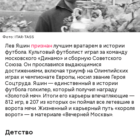
повреждения получили вратарь сборной Кении
Лев родился в Москве осенью 1929 года в семье
Брайн Одиамбо и полузащитник российской
простых советских тружеников завода. Увлечение
команды Даниил Фомин.
футболом возникло еще в детстве: мальчик много
гонял мяч с соседскими детьми во дворе.
Безоблачную жизнь прервало начало Великой
ФУТБОЛ
СССР
ЛЕВ ЯШИН
ИСТОРИЯ
Отечественной войны. Льва вместе с семьей
Фото: ITAR-TASS
эвакуировали в Ульяновск, там он уже будучи
Лев Яшин
признан
лучшим вратарем в истории
подростком стал работником тыла: был грузчиком
футбола. Культовый футболист играл за команду
на заводе, потом освоил слесарное дело и
московского «Динамо» и сборную Советского
занимался этим наравне со взрослыми.
Союза. Он прославился выдающимися
достижениями, включая триумф на Олимпийских
играх и чемпионате Европы, носил звание Героя
Соцтруда. Яшин — единственный в истории
футбола голкипер, который получил награду
«Золотой мяч». Итоги его карьеры впечатляющие —
812 игр, в 207 из которых он поймал все летевшие в
ворота мячи. Жизненный и карьерный путь «короля
В свою очередь среди кенийцев гол забили Антони
ворот» — в материале «Вечерней Москвы».
Агай и Джума Чока на 16-й и 37-й минутах матча
соответственно.
Детство