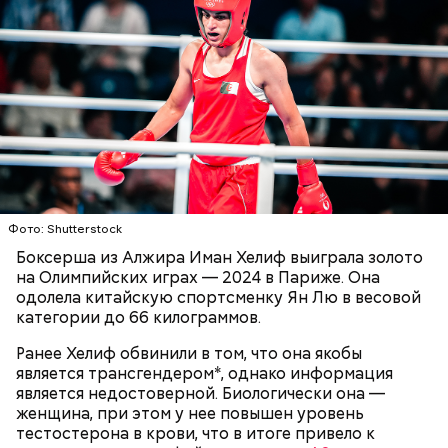
намного проще парировать удар и
препятствовать голу. Он не ловил мячи, которые
были запущены с мощной силой, а пытался сбить их
в сторону и перевести в «угловой».
Фото: Shutterstock
Яшин выработал собственный метод игры на
Боксерша из Алжира Иман Хелиф выиграла золото
штрафной площадке. Техника подразумевала
на Олимпийских играх — 2024 в Париже. Она
Для прощения понадобилось три
использование не только рук, но и ног. Минспорт
одолела китайскую спортсменку Ян Лю в весовой
Как сложились судьбы актеров
смерти: за что был наказан
регулярно отчитывал тренеров «Динамо» и
фильма «Приключения Буратино»
категории до 66 килограммов.
адмирал Николай Кузнецов
сборной Союза за эту самодеятельность.
Ранее Хелиф обвинили в том, что она якобы
Требовали, чтобы все играли одинаково, без
является трансгендером*, однако информация
применения новаторских приемов.
является недостоверной. Биологически она —
женщина, при этом у нее повышен уровень
тестостерона в крови, что в итоге привело к