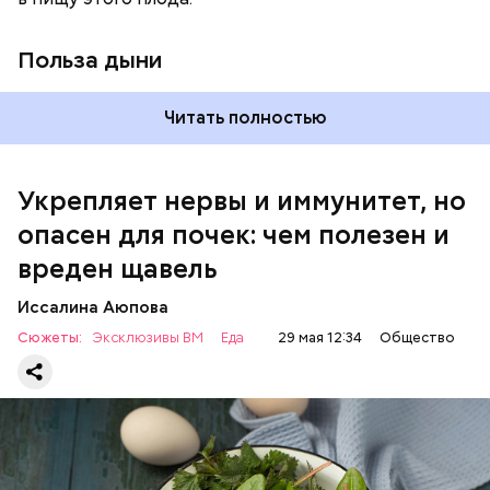
виде или припущенном на сковороде.
Польза дыни
Читать полностью
Укрепляет нервы и иммунитет, но
опасен для почек: чем полезен и
— Если человек уже болеет мочекаменной
вреден щавель
болезнью, щавель ему не рекомендуется. При
артрите, гастрите, холецистите, синдроме
Иссалина Аюпова
раздраженного кишечника, язвах и панкреатите
Сюжеты:
Эксклюзивы ВМ
Еда
29 мая 12:34
Общество
продукт тоже лучше исключить из рациона, —
предупредила врач. — Он может привести к
повышению кислотности желудка и раздражать
слизистые оболочки.