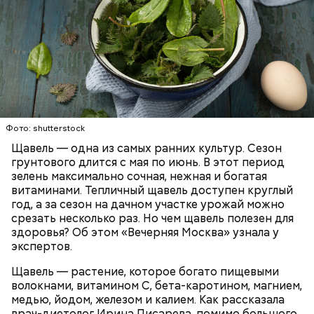
Опасность же щавеля состоит в том, что он
содержит большое количество щавелевой кислоты,
которая может способствовать образованию
Фото: shutterstock
камней в почках, объяснила диетолог.
Щавель — одна из самых ранних культур. Сезон
ЗДОРОВЬЕ
ВРАЧИ
РАСТЕНИЯ
грунтового длится с мая по июнь. В этот период
ПРОДУКТЫ
зелень максимально сочная, нежная и богатая
витаминами. Тепличный щавель доступен круглый
год, а за сезон на дачном участке урожай можно
срезать несколько раз. Но чем щавель полезен для
здоровья? Об этом «Вечерняя Москва» узнала у
экспертов.
Щавель — растение, которое богато пищевыми
волокнами, витамином С, бета-каротином, магнием,
медью, йодом, железом и калием. Как рассказала
врач-диетолог Ирина Писарева, помимо большого