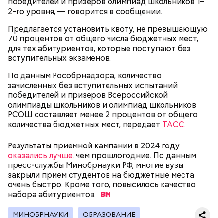
победителей и призеров олимпиад школьников 1–
Спагетти из кабачков
2-го уровня, — говорится в сообщении.
Предлагается установить квоту, не превышающую
70 процентов от общего числа бюджетных мест,
для тех абитуриентов, которые поступают без
— В дыне содержится много сахара, который
вступительных экзаменов.
представлен фруктозой. С одной стороны — это
хорошо, потому что дает энергию. Но важно
По данным Рособрнадзора, количество
помнить, что сладкими дынями не нужно сильно
зачисленных без вступительных испытаний
увлекаться, так же как и арбузами, людям с
победителей и призеров Всероссийской
сахарным диабетом и лишним весом, —
олимпиады школьников и олимпиад школьников
подчеркнула доктор.
РСОШ составляет менее 2 процентов от общего
количества бюджетных мест, передает
ТАСС
.
Результаты приемной кампании в 2024 году
оказались лучше
, чем прошлогодние. По данным
пресс-службы Минобрнауки РФ, многие вузы
— Кабачки, порезанные кубиками, нужно легко
закрыли прием студентов на бюджетные места
обжарить на сковороде. К ним добавляются зелень
очень быстро. Кроме того, повысилось качество
петрушки, чеснок, соль и оливковое масло.
набора
абитуриентов.
Получается очень вкусно, — поделился рецептом
Копылов.
МИНОБРНАУКИ
ОБРАЗОВАНИЕ