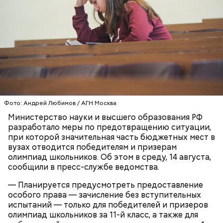
Ингредиенты:
Фото: Андрей Любимов / АГН Москва
Министерство науки и высшего образования РФ
разработало меры по предотвращению ситуации,
Ранние плоды, по словам врача, лучше не есть:
при которой значительная часть бюджетных мест в
вузах отводится победителям и призерам
Терапевт Кондрахин назвал
Чистит сосуды и защищает от
олимпиад школьников. Об этом в среду, 14 августа,
продукты и напитки, которые
рака: чем полезен кресс-салат
сообщили в пресс-службе ведомства.
выводят токсины из организма
— Планируется предусмотреть предоставление
особого права — зачисление без вступительных
испытаний — только для победителей и призеров
олимпиад школьников за 11-й класс, а также для