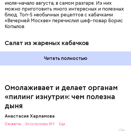
июля–начало августа, в самом разгаре. Из них
можно приготовить много интересных и полезных
блюд. Топ-5 необычных рецептов с кабачками
«Вечерней Москве» перечислил шеф-повар Борис
Вред дыни
Копылов.
Салат из жареных кабачков
А врач-эндокринолог Алексей Калинчев рассказал,
что существует множество блюд, где используют
растение.
Читать полностью
кремний — укрепляет кости, зубы, волосы и
ногти и оказывает омолаживающее действие;
витамин С — работает как антиоксидант,
иммуномодулятор, помогает выработке
соединительной ткани, улучшает тургор кожи;
Омолаживает и делает органам
клетчатка — достаточно нежная и забирает
«пилинг изнутри»: чем полезна
излишки холестерина, сахара и соли тяжелых
металлов;
дыня
фолиевая кислота (в большом количестве) —
она необходима беременным женщинам,
Анастасия Харламова
— В момент стресса он держит сосуды под
чтобы формировалась нервная трубка у
Сюжеты:
контролем и контролирует более 300 реакций
Эксклюзивы ВМ
Еда
плода. Также ее рекомендуют принимать для
нашего организма. Также положительно влияет на