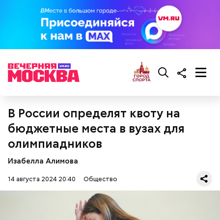
гипоксию и ухудшение физического состояния, —
предостерегла Соломатина.
кабачок;
брынза;
растительное масло;
помидоры черри либо грунтовые.
В России определят квоту на
бюджетные места в вузах для
олимпиадников
беременным, кормящим женщинам;
людям с ослабленной иммунной системой;
Изабелла Алимова
пожилым;
14 августа 2024 20:40
Общество
детям.