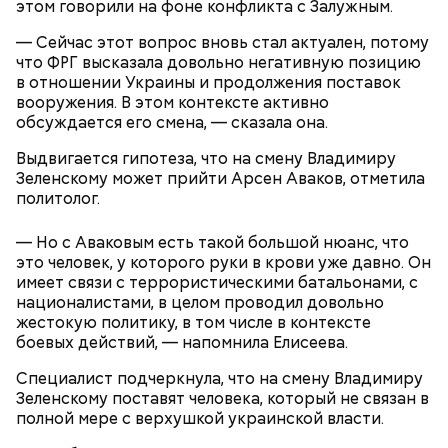
этом говорили на фоне конфликта с Залужным.
Помимо этого, Цуркова раскритиковала боевые
действия Израиля в секторе Газа. Также женщина
— Сейчас этот вопрос вновь стал актуален, потому
заявила, что премьер-министром страны
что ФРГ высказала довольно негативную позицию
Биньямином Нетаньяху управляют его жена Сара и
в отношении Украины и продолжения поставок
сын Яир.
вооружения. В этом контексте активно
обсуждается его смена, — сказала она.
Выдвигается гипотеза, что на смену Владимиру
Зеленскому может прийти Арсен Аваков, отметила
политолог.
На видео ученая призналась, что участвовала в
— Но с Аваковым есть такой большой нюанс, что
подрывной работе в пользу спецслужб Израиля.
это человек, у которого руки в крови уже давно. Он
Женщина заявила, что является агентом ЦРУ и
имеет связи с террористическими батальонами, с
«Моссада» и специально приехала в Сирию в 2019
националистами, в целом проводил довольно
году, чтобы наладить связи между Израилем и
жестокую политику, в том числе в контексте
антиправительственными силами. Цуркова
боевых действий, — напомнила Елисеева.
отметила, что в дальнейшем она отправилась с
Специалист подчеркнула, что на смену Владимиру
подрывной миссией в Ирак. Ее основная задача
Зеленскому поставят человека, который не связан в
состояла «в разжигании вражды между шиитами»
полной мере с верхушкой украинской власти.
(сторонниками одного из направлений ислама).