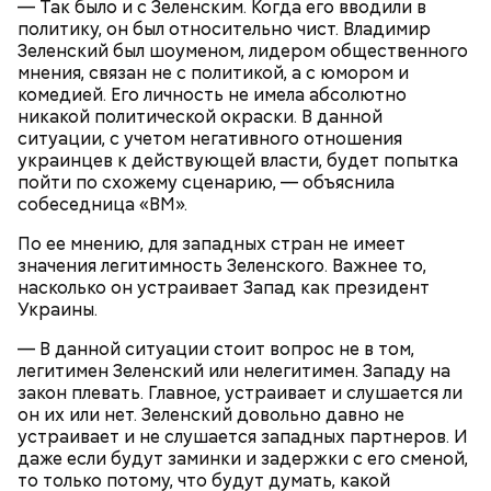
— Так было и с Зеленским. Когда его вводили в
политику, он был относительно чист. Владимир
Зеленский был шоуменом, лидером общественного
мнения, связан не с политикой, а с юмором и
комедией. Его личность не имела абсолютно
никакой политической окраски. В данной
ситуации, с учетом негативного отношения
Более чем полгода о Елизавете Цурковой не было
украинцев к действующей власти, будет попытка
ничего известно, пока 14 ноября 2023 года
пойти по схожему сценарию, — объяснила
видеозапись с ее участием не показали на
собеседница «ВМ».
иракском телеканале «Аль-Рабиа».
По ее мнению, для западных стран не имеет
значения легитимность Зеленского. Важнее то,
насколько он устраивает Запад как президент
Украины.
— В данной ситуации стоит вопрос не в том,
легитимен Зеленский или нелегитимен. Западу на
закон плевать. Главное, устраивает и слушается ли
он их или нет. Зеленский довольно давно не
устраивает и не слушается западных партнеров. И
даже если будут заминки и задержки с его сменой,
то только потому, что будут думать, какой