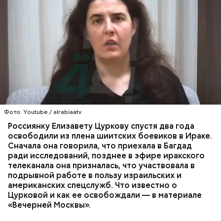
Елизавета Цуркова — ученый и эксперт по Сирии и
Ближнему Востоку, докторант кафедры
политологии Принстонского университета США.
Она занимается изучением джихадистских
Спикер Совфеда заявила, что необходимо начать
группировок и ведет популярный тематический
ПОХИЩЕНИЯ
РОССИЯ
США
ИЗРАИЛЬ
борьбу с органов публичной власти. Чиновникам
блог. Цуркова родилась в России, однако, когда ей
ЗАЛОЖНИКИ
необходимо следить за своей речью и
исполнилось четыре года, ее семья перебралась
содержанием документов. Матвиенко в
Фото: Youtube / alrabiaatv
жить в Израиль.
подтверждение своих слов привела цитату
Россиянку Елизавету Цуркову спустя два года
советского и российского лингвиста Людмилы
освободили из плена шиитских боевиков в Ираке.
Вербицкой: «Давайте говорить и писать по-русски
Сначала она говорила, что приехала в Багдад
правильно».
ради исследований, позднее в эфире иракского
телеканала она призналась, что участвовала в
подрывной работе в пользу израильских и
американских спецслужб. Что известно о
Цурковой и как ее освобождали — в материале
«Вечерней Москвы».