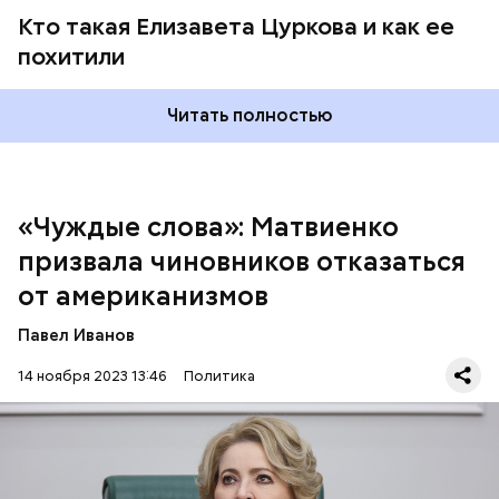
Кто такая Елизавета Цуркова и как ее
Председатель выделила термины «модератор»,
похитили
«дедлайн», «кофебрейк» и призвала их заменить на
«ведущий», «срок исполнения» и «перерыв»
соответственно, поскольку в большинстве случаев
Читать полностью
их использование выглядит совершенно неуместно
и с этим нужно бороться.
«Чуждые слова»: Матвиенко
призвала чиновников отказаться
от американизмов
Павел Иванов
14 ноября 2023 13:46
Политика
— Чуждые слова используются в официальной
речи без надобности при наличии устоявшихся
русских соответствий, — заявила Матвиенко.