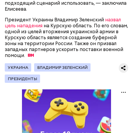
подходящий сценарий использовать, — заключила
Елисеева.
Президент Украины Владимир Зеленский
назвал
Как Цуркова призналась в работе на
цель нападения
на Курскую область. По его словам,
спецслужбы
одной из целей вторжения украинской армии в
Курскую область является создание буферной
зоны на территории России. Также он призвал
западных партнеров ускорить поставки военной
помощи.
УКРАИНА
ВЛАДИМИР ЗЕЛЕНСКИЙ
ПРЕЗИДЕНТЫ
Вскоре Цуркова перестала выходить на связь. 5
июля 2023 года канцелярия премьер-министра
В сентябре спикер заявила, что в школах сразу
Израиля Биньямина Нетаньяху сообщила, что