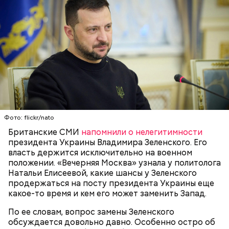
Израиля остановить военные действия. Также
ученая попросила свою семью добиваться ее
освобождения из плена.
Фото: flickr/nato
Британские СМИ
напомнили о нелегитимности
президента Украины Владимира Зеленского. Его
власть держится исключительно на военном
положении. «Вечерняя Москва» узнала у политолога
Натальи Елисеевой, какие шансы у Зеленского
продержаться на посту президента Украины еще
какое-то время и кем его может заменить Запад.
По ее словам, вопрос замены Зеленского
обсуждается довольно давно. Особенно остро об