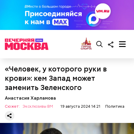
— Обращаюсь к моей семье и друзьям, с тем чтобы
они постарались добиться моего освобождения в
ближайшее время и я могла к ним вернуться, —
сказала Цуркова.
«Человек, у которого руки в
крови»: кем Запад может
заменить Зеленского
Анастасия Харламова
Сюжет:
Эксклюзивы ВМ
19 августа 2024 14:21
Политика
Цуркова обратилась к семьям израильских
заложников, которые находятся в плену у движения
ХАМАС, с призывом убедить правительство