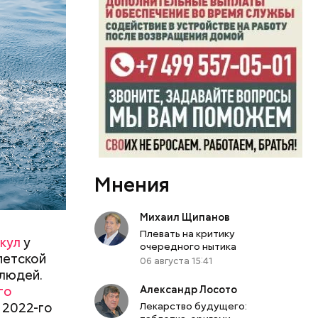
овали
такое,
жертвами
Мнения
Михаил Щипанов
Плевать на критику
кул
у
очередного нытика
петской
06 августа 15:41
 людей.
го
Александр Лосото
 2022-го
Лекарство будущего:
левают