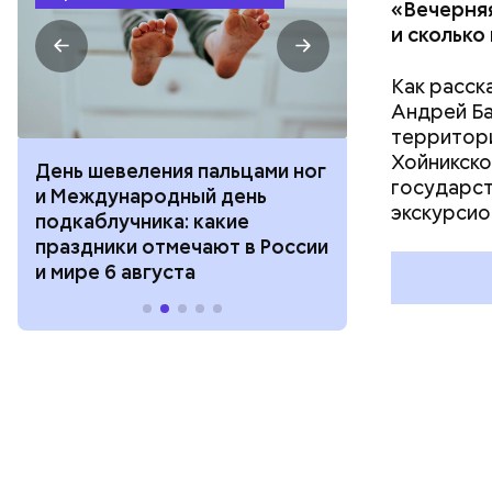
«Вечерняя
и сколько
Как расск
Андрей Баб
территори
Хойникско
День шевеления пальцами ног
День разгля
государст
и Международный день
горизонта и 
экскурсио
подкаблучника: какие
курсанта: ка
праздники отмечают в России
отмечают в Р
и мире 6 августа
августа