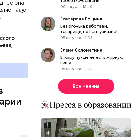
таблетка-оригами
днее она
06 августа 15:40
вляет акул
язная»
.
Екатерина Рощина
Без огонька работаем,
товарищи, нет энтузиазма!
ского
05 августа 12:03
ьева,
Елена Соломатина
В жару лучше не есть жирную
пищу
05 августа 12:02
Все мнения
в
варии