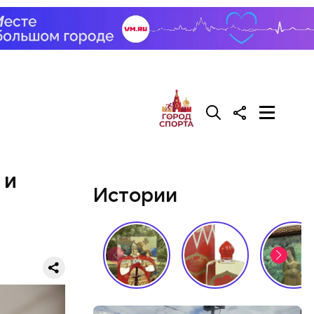
 —
 и
Истории
 в
т даже
лометров.
хтиолог