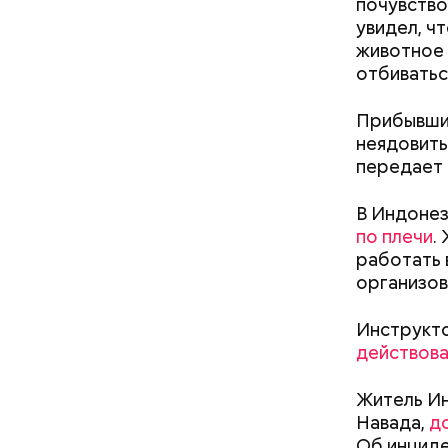
почувство
увидел, чт
животное 
отбиватьс
Прибывшие
неядовиты
передает
В Индонез
по плечи
.
работать 
— Для гру
организов
пределах 
п
рим. «ВМ
Инструкт
действоват
Житель Ин
Леонтьев 
Навада,
д
открытом 
Об инциде