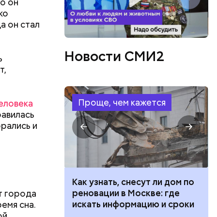
го он
ко
а он стал
Новости СМИ2
ь
т,
Проще, чем кажется
еловека
равилась
рались и
 в
ЦБ РФ —
 100 тысяч
Как узнать, снесут ли дом по
дарства при
реновации в Москве: где
т города
 в
ии: кто может
искать информацию и сроки
ремя сна.
 нужно
 какие нужны
ой