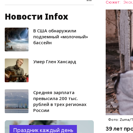
Сюжет:
Экск
Новости Infox
— Протяже
километро
Понятное 
В США обнаружили
БЕЛАРУСЬ
пропускно
подземный «молочный»
бассейн
Умер Глен Хансард
Средняя зарплата
превысила 200 тыс.
рублей в трех регионах
России
Фото: Zuma/
39 лет пр
Праздник каждый день