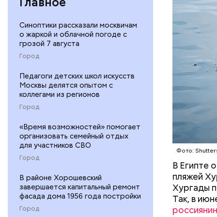
Главное
— Очень м
Синоптики рассказали москвичам
небольшие
о жаркой и облачной погоде с
когда пас
БЕЗОПАС
грозой 7 августа
этих хищн
Город
Педагоги детских школ искусств
Москвы делятся опытом с
коллегами из регионов
Город
«Время возможностей» помогает
организовать семейный отдых
для участников СВО
Фото: Shutter
Город
В Египте 
пляжей Ху
В районе Хорошевский
Хургады п
завершается капитальный ремонт
фасада дома 1956 года постройки
Так, в ию
россияни
Город
Так как р