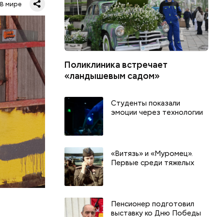
В мире
0
бласти.
й
л Бабич.
Поликлиника встречает
«ландышевым садом»
Студенты показали
эмоции через технологии
«Витязь» и «Муромец».
Первые среди тяжелых
Пенсионер подготовил
.
выставку ко Дню Победы