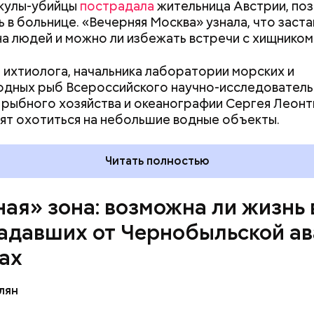
акулы-убийцы
пострадала
жительница Австрии, поз
 километров на автобусе. Проезжают вглубь леса,
ь в больнице. «Вечерняя Москва» узнала, что заста
ь по одичавшим местам, где начинается самая «гр
на людей и можно ли избежать встречи с хищником
 ихтиолога, начальника лаборатории морских и
дных рыб Всероссийского научно-исследователь
 рыбного хозяйства и океанографии Сергея Леонт
ят охотиться на небольшие водные объекты.
Читать полностью
ная» зона: возможна ли жизнь 
адавших от Чернобыльской а
ах
лян