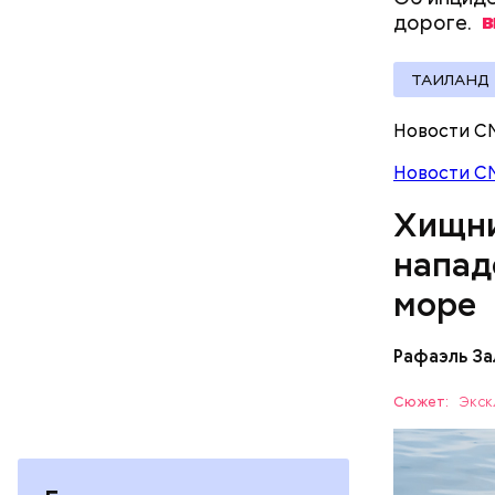
делать вс
дороге.
ТАИЛАНД
Новости С
Новости С
Хищни
напад
море
Рафаэль За
Собеседни
Сюжет:
Экск
назад о т
вполне ук