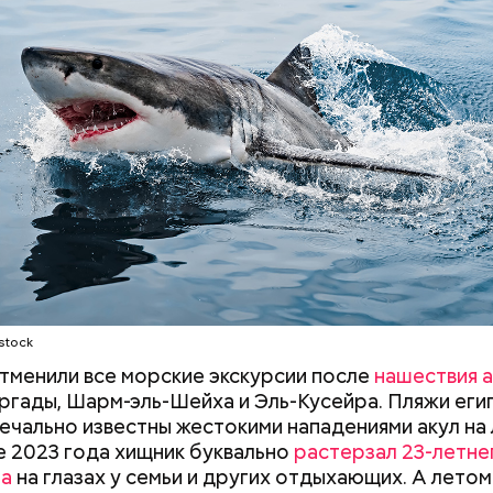
ного случаев зарегистрировано, когда акулы атак
 суда с надувными бортами. Более того, бывало и 
сажиры таких плавательных средств оказывались 
НОСТЬ
СМЕРТЬ
РЫБА
ых рыб, — сказал собеседник «ВМ».
stock
отменили все морские экскурсии после
нашествия а
ргады, Шарм-эль-Шейха и Эль-Кусейра. Пляжи еги
ечально известны жестокими нападениями акул на
не 2023 года хищник буквально
растерзал 23-летне
на
на глазах у семьи и других отдыхающих. А летом
асстояния большие, экскурсионные группы преодо