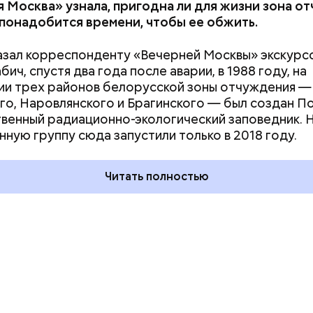
 Москва» узнала, пригодна ли для жизни зона о
 понадобится времени, чтобы ее обжить.
азал корреспонденту «Вечерней Москвы» экскурс
ич, спустя два года после аварии, в 1988 году, на
и трех районов белорусской зоны отчуждения —
го, Наровлянского и Брагинского — был создан П
дывания
День качания на качелях и
венный радиационно-экологический заповедник. 
День пьяного
День шампанского: какие
нную группу сюда запустили только в 2018 году.
кие праздники
праздники отмечают в Росси
оссии и мире 5
и мире 4 августа
Читать полностью