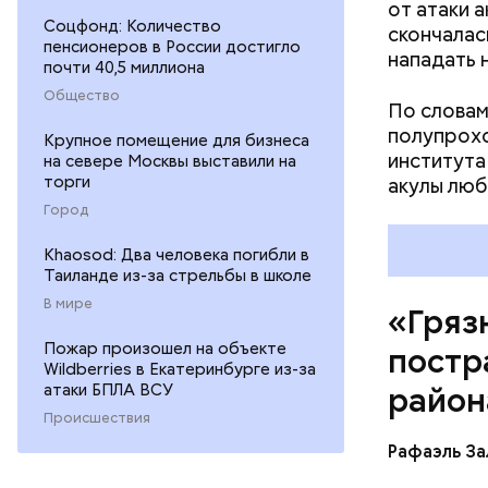
от атаки 
первые 15
Соцфонд: Количество
скончалас
пробираяс
пенсионеров в России достигло
нападать 
зона.
почти 40,5 миллиона
Общество
По словам
полупрохо
Крупное помещение для бизнеса
института
на севере Москвы выставили на
торги
акулы люб
Город
Khaosod: Два человека погибли в
Таиланде из-за стрельбы в школе
В мире
«Гряз
Пожар произошел на объекте
постр
Wildberries в Екатеринбурге из-за
атаки БПЛА ВСУ
район
Происшествия
Рафаэль За