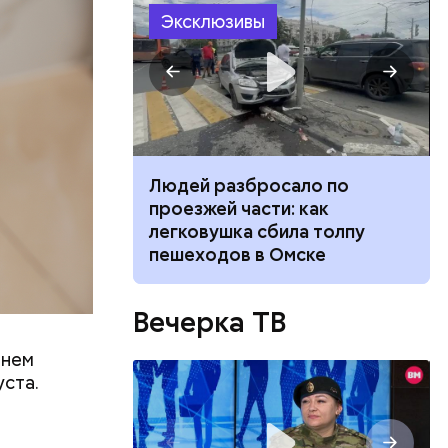
 акулы
Эксклюзивы
века
ты
ч: поможет ли
Людей разбросало по
заверил,
ок сбросить
проезжей части: как
 опасную
легковушка сбила толпу
пешеходов в Омске
Вечерка ТВ
тходы или
 нем
д. Не
уста.
риод
 и