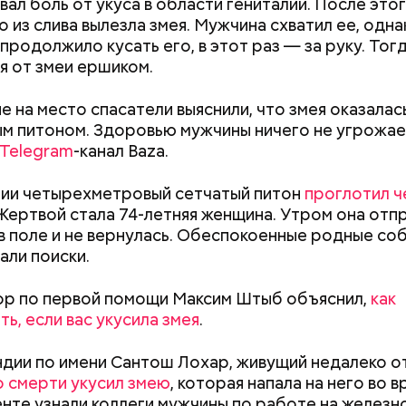
вал боль от укуса в области гениталий. После это
о из слива вылезла змея. Мужчина схватил ее, одна
продолжило кусать его, в этот раз — за руку. Тогд
я от змеи ершиком.
 на место спасатели выяснили, что змея оказалас
м питоном. Здоровью мужчины ничего не угрожае
Telegram
-канал Baza.
ии четырехметровый сетчатый питон
проглотил ч
 Жертвой стала 74-летняя женщина. Утром она отп
в поле и не вернулась. Обеспокоенные родные соб
ппы из пяти человек такое путешествие обойдется
али поиски.
340 белорусских рублей (около 10311 рублей по 
»
), — уточнил он.
ор по первой помощи Максим Штыб объяснил,
как
ь, если вас укусила змея
.
Как поменять батареи дома и
Как получить до
не получить штраф
рублей от госу
дии по имени Сантош Лохар, живущий недалеко о
заметил, что атака целой акульей стаи на человека
трудной ситуац
о смерти укусил змею
, которая напала на него во в
море или океане вполне реальна. Следовательно,
претендовать и
нте узнали коллеги мужчины по работе на железн