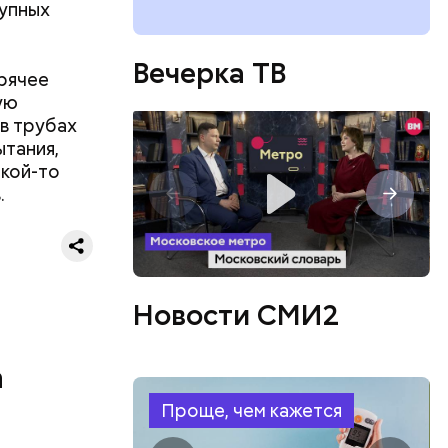
рупных
проложения
товы
Вечерка ТВ
рячее
ую
в трубах
ытания,
акой-то
.
Новости СМИ2
а
Проще, чем кажется