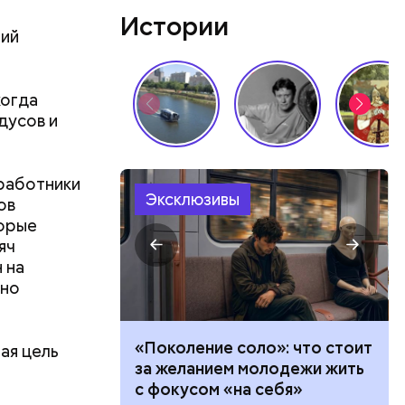
Истории
положился
ний
о своей
ославля,
когда
дусов и
 работники
Эксклюзивы
ов
торые
Патриаршие
яч
есь поэт
 на
с Воландом
вно
сло, и
е улицы
иарших
теле: четыре
«Поколение соло»: что стоит
ая цель
ьева и
и, которые
за желанием молодежи жить
омцами.
 тревогу
с фокусом «на себя»
о продлили