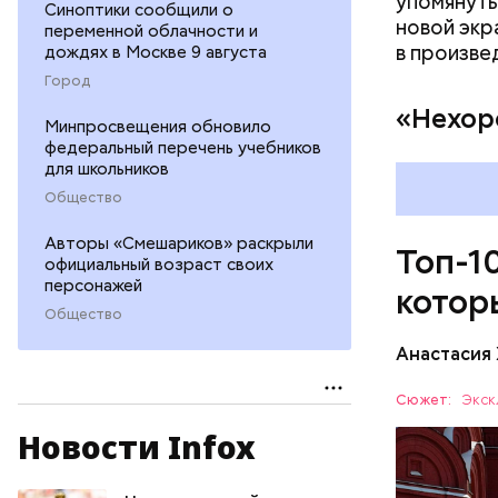
упомянуты
Синоптики сообщили о
новой экр
переменной облачности и
в произве
дождях в Москве 9 августа
Город
«Нехор
Минпросвещения обновило
федеральный перечень учебников
для школьников
Общество
Авторы «Смешариков» раскрыли
Топ-1
официальный возраст своих
персонажей
котор
Общество
Анастасия
Красная п
Сюжет:
Экск
столицы. 
Новости Infox
чтобы уви
ОТДЫХ
Мавзолей.
России. С