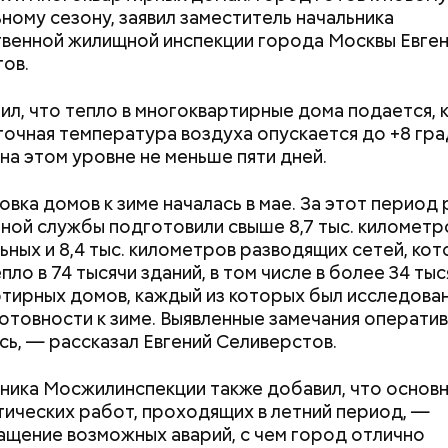
ному сезону, заявил заместитель начальника
й зоопарк — один из старейших в Европе. Он рас
венной жилищной инспекции города Москвы Евге
ории почти 22 гектара в самом центре Москвы и п
ов.
анимает пятое место в России после зоопарков Яр
а-Дону, Новосибирска и Красноярска.
ил, что тепло в многоквартирные дома подается, 
очная температура воздуха опускается до +8 гра
на этом уровне не меньше пяти дней.
вка домов к зиме началась в мае. За этот период
ной службы подготовили свыше 8,7 тыс. километр
ьных и 8,4 тыс. километров разводящих сетей, ко
о, самым известным местом из романа являются 
ло в 74 тысячи зданий, в том числе в более 34 тыс
менно там начинается действие произведения. Зд
тирных домов, каждый из которых был исследован
омный и литератор Михаил Берлиоз встретились 
отовности к зиме. Выявленные замечания операти
той. Неподалеку Аннушка разлила подсолнечное ма
сь, — рассказал Евгений Селиверстов.
стался без головы. Это произошло на перекрестк
нной и Ермолаевского переулка. Сейчас на Патр
Построю замок, тигра
Стресс живет в 
ника Мосжилинспекции также добавил, что основн
оит знак с изображением силуэтов Воланда, Коров
приручу: топ-7 самых
простые техник
ических работ, проходящих в летний период, —
дняшний день уже готово более 50 процентов
 который предостерегает от разговоров с незнак
интересных площадок для
помогут снизить
щение возможных аварий, с чем город отлично
ута, то есть около 71 километра. В 2023 году ег