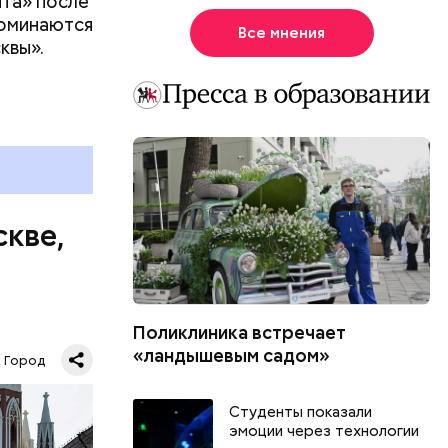
ита» после
поминаются
Все мнения
квы».
скве,
Поликлиника встречает
тью
«ландышевым садом»
Город
сюда,
го и
Студенты показали
, но и
эмоции через технологии
 В 1990