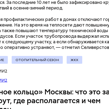
детского досуга в Москве
ся. За последние 10 лет не было зафиксировано к
рязевского парка до Лосиного Острова за счет 
вий в осенне-зимний период.
 на улицах между парками. Таким образом, уже го
т метро «Профсоюзная» до Лосиного Острова.
я профилактических работ в домах отключают го
ение. На это время на теплосети дают повышенн
 а также повышают температуру технической воды 
адусов. Если участок трубопровода выдержал исп
ский зоопарк
 к следующему участку, а если обнаруживается к
го оперативно устраняют, — отметил Селиверстов
ИЕ
ОТОПИТЕЛЬНЫЙ СЕЗОН
ЖКХ
МИ2
МИ2
ное кольцо» Москвы: что это з
ршие пруды
ут, где располагается и чем