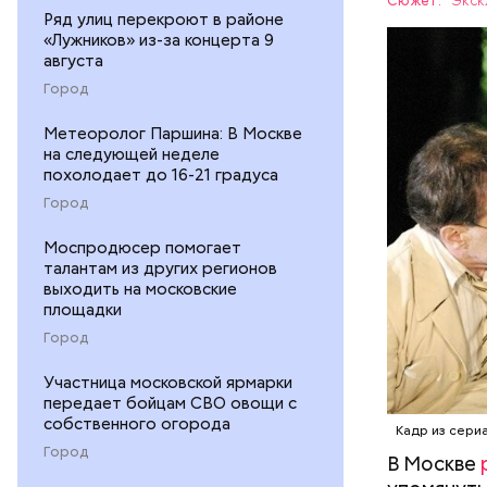
Сюжет:
Экск
проживал 
Ряд улиц перекроют в районе
МОСКВА
«Лужников» из-за концерта 9
квартира»
августа
комнате в
Город
1921-го по
потому чт
Метеоролог Паршина: В Москве
электриче
на следующей неделе
Именно по
похолодает до 16-21 градуса
жил Волан
Город
Моспродюсер помогает
талантам из других регионов
выходить на московские
площадки
Город
Участница московской ярмарки
Мавзол
передает бойцам СВО овощи с
собственного огорода
Кадр из сери
Город
В Москве