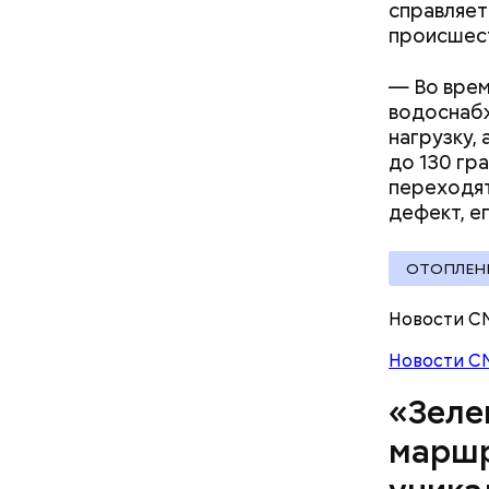
критики
справляет
— от Тими
происшест
велополос
участки о
— Во врем
водоснабж
нагрузку,
до 130 гр
Москов
переходят
дефект, е
ОТОПЛЕН
Новости С
Новости С
«Зеле
Патриа
маршр