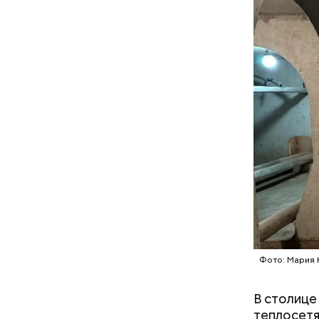
приблизит
экскурсии
воспроизв
понаблюда
Подвал
Фото: Мария 
В настоящ
реализова
В столице
теплосетя