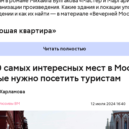
м в романе Михаила Булгакова «Мастер и Маргар
анизации произведения. Какие здания и локации у
дении и как их найти — в материале «Вечерней Мос
ошая квартира»
Читать полностью
0 самых интересных мест в Мо
ые нужно посетить туристам
 Харламова
лощадь считается главной достопримечательнос
люзивы ВМ
12 июля 2024 16:40
Все туристы в первую очередь стремятся именно 
деть Московский Кремль, Собор Василия Блаженно
МОСКВА
ТУРИЗМ
 Красная площадь — это символ не только столицы
 ней связана огромная часть истории нашей страны.