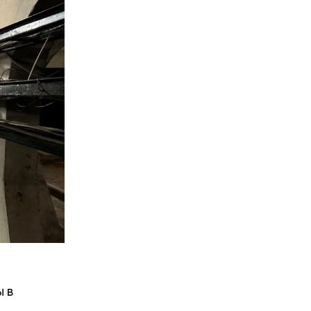
 во время
ад
 в