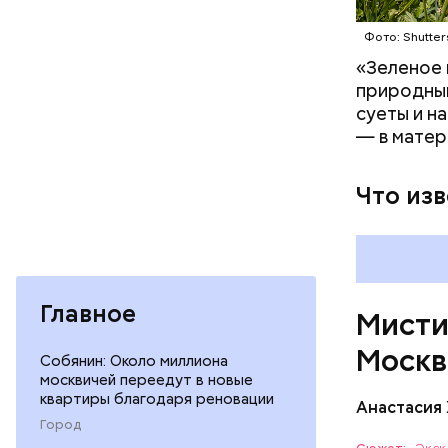
Фото: Shutter
На данный
Булгакова
«Зеленое 
большим к
природным
суеты и н
— в матер
Что из
Мавзолей 
известног
находится
Ленина яв
Главное
Мисти
Москв
Собянин: Около миллиона
москвичей переедут в новые
квартиры благодаря реновации
Анастасия
Одно из к
Город
это «нехо