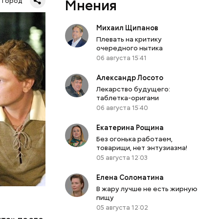
Мнения
Город
шая
маленькой
Михаил Щипанов
да — с
Плевать на критику
м доме»,
очередного нытика
06 августа 15:41
еди.
ы», где
Александр Лосото
Лекарство будущего:
таблетка-оригами
06 августа 15:40
Екатерина Рощина
Без огонька работаем,
товарищи, нет энтузиазма!
05 августа 12:03
Елена Соломатина
В жару лучше не есть жирную
пищу
05 августа 12:02