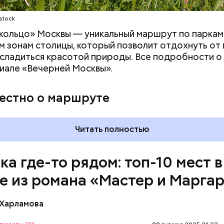
stock
 момент квартира на Большой Садовой стала Муз
. В ней воссоздана атмосфера жизни и быта начала
кольцо» Москвы — уникальный маршрут по паркам
оличеством вещей, которые имеют отношение к р
 зонам столицы, который позволит отдохнуть от
асладиться красотой природы. Все подробности 
иале «Вечерней Москвы».
вестно о маршруте
Ленина — это памятник, музей, а также усыпальниц
о вождя советского народа Владимира Ильича Лен
Читать полностью
 в самом центре Красной площади. Более того, м
ляется одним из важных объектов, охраняемых Ю
ка где-то рядом: топ-10 мест в
е из романа «Мастер и Марга
 Харламова
ультовых мест романа Булгакова «Мастер и Марга
рошая квартира» в доме № 50 302-Бис. Именно в н