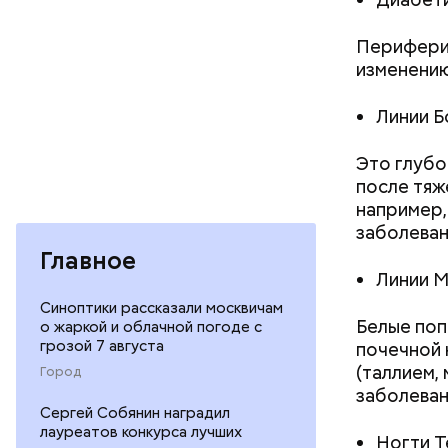
Периферич
изменению
Линии Б
Это глубо
после тяж
например,
заболеван
кабачок
Главное
петрушк
Линии М
чеснок;
Синоптики рассказали москвичам
оливков
Белые поп
о жаркой и облачной погоде с
соль.
грозой 7 августа
почечной 
(таллием,
Город
заболеван
Сергей Собянин наградил
лауреатов конкурса лучших
Ногти Т