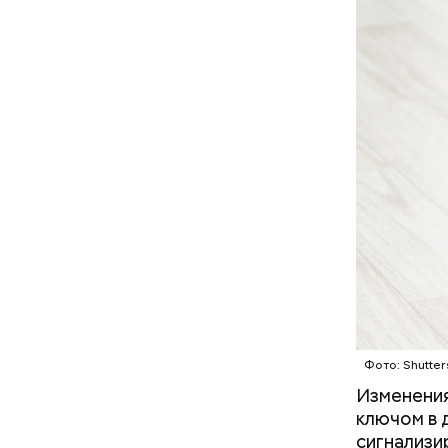
Фото: Shutter
Хотела спасти малыша: как
мать и сын погибли при
Изменения
падении из окна в Раменском
ключом в 
сигнализи