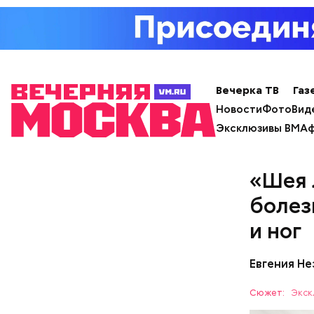
Вечерка ТВ
Газ
Новости
Фото
Вид
Эксклюзивы ВМ
Аф
«Шея 
болез
кабачок
и ног
брынза;
растите
Евгения Н
помидор
Сюжет:
Экск