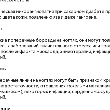
еская микроангиопатия при сахарном диабете пр
 цвета кожи, появлению язв и даже гангрене.
о.
кие поперечные борозды на ногтях, они могут поя
елых заболеваний, значительного стресса или тра
 после инфаркта миокарда, химиотерапии, инфек
ий.
;
а;
иса.
ое масло;
еречные линии на ногтях могут быть признаком х
недостаточности, отравления тяжелыми металлам
 мышьяком), некоторых инфекций, сердечно-сосуд
ий.
ерри.