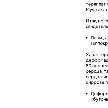
Ингредие
терапевт 
Муфтахет
Итак, по 
свидетель
Пальцы 
Гиппокр
Характери
деформаци
80 процен
сердца, т
сердца, и
циррозе п
Деформа
«бутонь