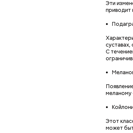
Эти измен
приводит 
Подагра
Как поменять батареи дома и
Характери
не получить штраф
Спагет
суставах,
С течение
ограничи
Меланом
Появление
меланому 
Койлони
Этот клас
может быт