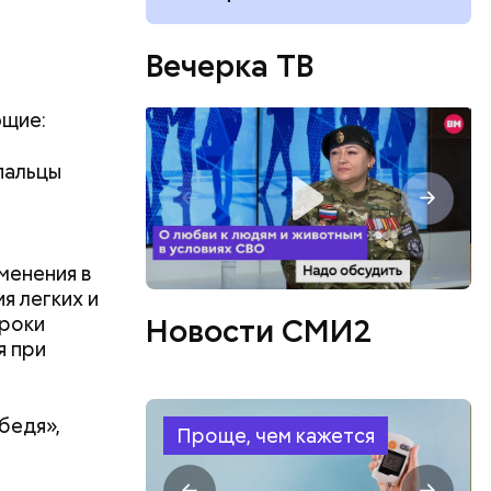
Вечерка ТВ
ющие:
пальцы
менения в
я легких и
ороки
Новости СМИ2
я при
бедя»,
Проще, чем кажется