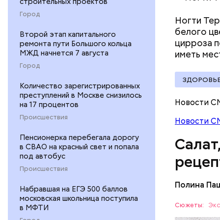
строительных проектов
Город
Ногти Тер
белого цв
Второй этап капитального
цирроза п
ремонта пути Большого кольца
МЖД начнется 7 августа
иметь мес
Город
ЗДОРОВЬ
Количество зарегистрированных
преступлений в Москве снизилось
Новости С
на 17 процентов
Происшествия
Новости С
Пенсионерка перебегала дорогу
Салат
в СВАО на красный свет и попала
под автобус
рецеп
Происшествия
Полина Па
Набравшая на ЕГЭ 500 баллов
Ингредие
московская школьница поступила
Сюжеты:
Экс
в МФТИ
ЕДА