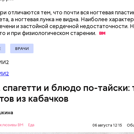
ри отличаются тем, что почти вся ногтевая пласти
ета, а ногтевая лунка не видна. Наиболее характе
ечени и застойной сердечной недостаточности. Н
то и при физиологическом
старении.
Е
ВРАЧИ
МИ2
МИ2
, спагетти и блюдо по-тайски: 
тов из кабачков
шкина
нты:
клюзивы ВМ
Еда
06 августа 12:15
Об
ОВОЩИ
РЕЦЕПТЫ