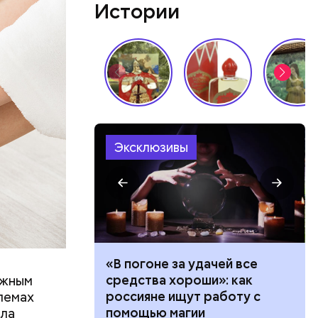
Истории
Эксклюзивы
ало по
«В погоне за удачей все
 как
средства хороши»: как
ажным
ла толпу
россияне ищут работу с
лемах
ске
помощью магии
ала