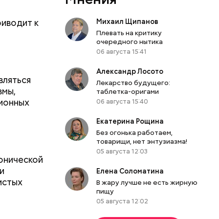
иводит к
Михаил Щипанов
Плевать на критику
очередного нытика
06 августа 15:41
Александр Лосото
вляться
Лекарство будущего:
вмы,
таблетка-оригами
ционных
06 августа 15:40
Екатерина Рощина
Без огонька работаем,
товарищи, нет энтузиазма!
05 августа 12:03
ронической
и
Елена Соломатина
истых
В жару лучше не есть жирную
пищу
05 августа 12:02