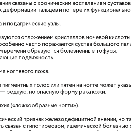
ения связаны с хроническим воспалением суставов
к деформации пальцев и потере их функционально
 и подагрические узлы.
Как получить до 100 тысяч
Как узнать, снес
зуются отложением кристаллов мочевой кислоты
рублей от государства при
реновации в Мос
ти из кабачков
 особенно часто поражается сустав большого пал
трудной ситуации: кто может
искать информа
м времени образуются болезненные тофусы,
претендовать и какие нужны
вающие подвижность.
документы
а ногтевого ложа.
 пигментных полос или пятен на ногте может указы
— редкую, но опасную форму рака кожи.
хия («ложкообразные ногти»).
сический признак железодефицитной анемии, но т
ь связан с гипотиреозом, ишемической болезнью 