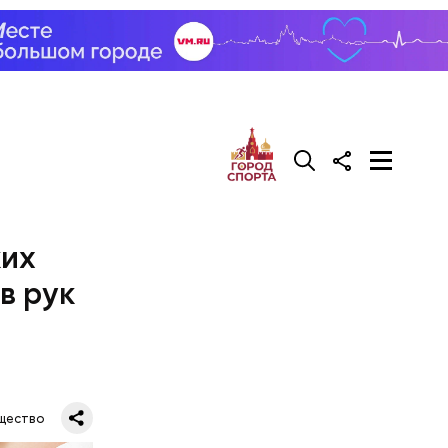
ких
в рук
щество