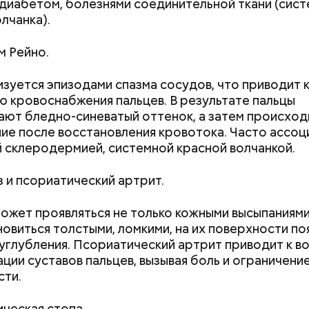
диабетом, болезнями соединительной ткани (сист
лчанка).
 Рейно.
зуется эпизодами спазма сосудов, что приводит 
 кровоснабжения пальцев. В результате пальцы
ют бледно-синеватый оттенок, а затем происход
ие после восстановления кровотока. Часто ассоц
, порезанные кубиками, нужно легко обжарить на
 склеродермией, системной красной волчанкой.
. К ним добавляются зелень петрушки, чеснок, сол
 масло. Получается очень вкусно, — поделился р
 и псориатический артрит.
ожет проявляться не только кожными высыпаниями
новиться толстыми, ломкими, на их поверхности п
углубления. Псориатический артрит приводит к в
ции суставов пальцев, вызывая боль и ограничени
сти.
ческая стопа.