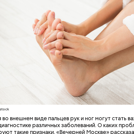
stock
Вода за 10 тысяч: поможет ли
Людей разброс
японский напиток сбросить
проезжей части:
 во внешнем виде пальцев рук и ног могут стать в
лишний вес
легковушка сби
диагностике различных заболеваний. О каких проб
пешеходов в Ом
руют такие признаки, «Вечерней Москве» рассказ