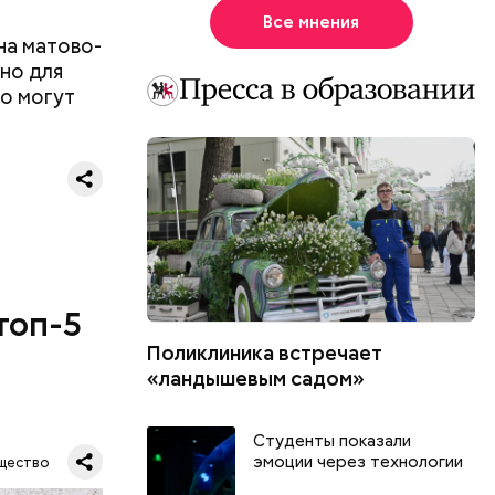
Все мнения
на матово-
рно для
о могут
топ-5
Поликлиника встречает
«ландышевым садом»
Студенты показали
эмоции через технологии
щество