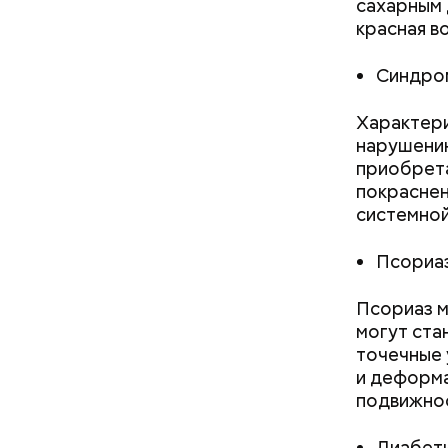
сахарным 
красная во
Синдром
Характери
нарушению
приобрета
покраснен
— Кабачки
системной
сковороде
оливковое
Псориаз
Копылов.
Псориаз м
могут ста
точечные 
и деформа
подвижно
Диабети