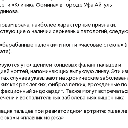
нты:
cети «Клиника Фомина» в городе Уфа Айгуль
динова.
словам врача, наиболее характерные признаки,
ствующие о наличии серьезных патологий, следу
«барабанные палочки» и ногти «часовые стекла» (
ата).
зуются утолщением концевых фаланг пальцев и
ей ногтей, напоминающих выпуклую линзу. Эти из
тах случаев указывают на хронические заболевани
аких как рак легких, фиброз легких, врожденные п
нфекционный эндокардит. Также могут встречатьс
ечени и воспалительных заболеваниях кишечника.
ция пальцев при ревматоидном артрите: «шея ле
ерка» и «плавник моржа».