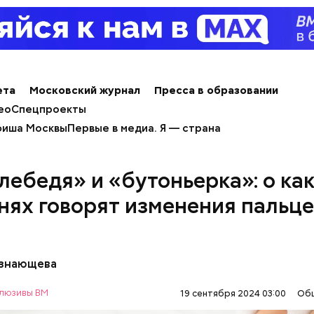
ета
Московский журнал
Пресса в образовании
ео
Спецпроекты
иша Москвы
Первые в медиа. Я — страна
лебедя» и «бутоньерка»: о ка
нях говорят изменения пальце
;
льное масло;
езнающева
ы черри либо грунтовые.
люзивы ВМ
19 сентября 2024 03:00
Об