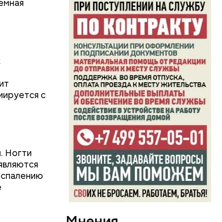
емная
к
ит
иируется с
ь и
ецептом
. Ногти
оявляются
оспалению
е
Мнения