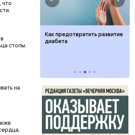
, что
сти.
ут ли дом по
Как предотвратить развитие
 в
кве: где
диабета
ьца стопы.
цию и сроки
вать на
акже
сердца,