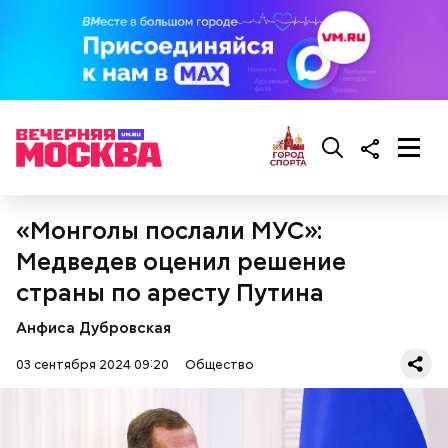
— Там может содержаться огромное количество
нитратов, которое вызовет головокружение,
гипоксию и ухудшение физического состояния, —
предостерегла Соломатина.
кабачок;
брынза;
«Монголы послали МУС»:
растительное масло;
помидоры черри либо грунтовые.
Медведев оценил решение
страны по аресту Путина
Анфиса Дубровская
03 сентября 2024 09:20
Общество
беременным, кормящим женщинам;
людям с ослабленной иммунной системой;
пожилым;