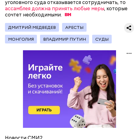
уголовного суда отказывается сотрудничать, то
обжарить на сковороде. К ним добавляются зелень
ассамблея должна принять любые меры
, которые
петрушки, чеснок, соль и оливковое масло.
сочтет
необходимыми.
Получается очень вкусно, — поделился рецептом
Копылов.
ДМИТРИЙ МЕДВЕДЕВ
АРЕСТЫ
МОНГОЛИЯ
ВЛАДИМИР ПУТИН
СУДЫ
с сахарным диабетом;
лишним весом.
кабачок;
петрушка;
чеснок;
оливковое масло;
соль.
Новости СМИ2