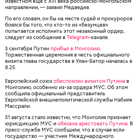
известном еще с XIII века российско-монгольском
направлении, — заявил Медведев.
По его словам, он бы на месте судей и прокуроров
боялся бы того, что кто-то из «безумцев»
попытается исполнить этот незаконный ордер,
Спагетти из кабачков
следует из сообщения в
Telegram
-канале.
3 сентября Путин
прибыл в Монголию
.
Торжественная церемония в честь официального
визита главы государства в Улан-Батор началась в
— В дыне содержится много сахара, который
8:25.
представлен фруктозой. С одной стороны — это
хорошо, потому что дает энергию. Но важно
Европейский союз
обеспокоен визитом Путина
в
помнить, что сладкими дынями не нужно сильно
Монголию, особенно из-за ордера МУС. Об этом
увлекаться, так же как и арбузами, людям с
сообщила официальный представитель
сахарным диабетом и лишним весом, —
Европейской внешнеполитической службы Набиля
подчеркнула доктор.
Массрали.
31 августа стало известно, что Монголия признает
юрисдикцию МУС и
обязана арестовать Путина
. В
пресс-службе МУС сообщили, что в случае если
государство — участник Международного
— Кабачки, порезанные кубиками, нужно легко