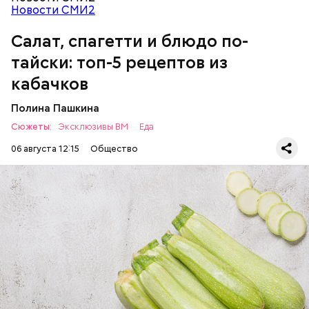
Новости СМИ2
Салат, спагетти и блюдо по-
Однако диетолог предупредила: не для всех дыня
тайски: топ-5 рецептов из
может быть полезна. В первую очередь ее стоит
есть с осторожностью людям:
кабачков
Полина Пашкина
Сюжеты:
Эксклюзивы ВМ
Еда
06 августа 12:15
Общество
Ингредиенты:
ЕДА
ОВОЩИ
РЕЦЕПТЫ