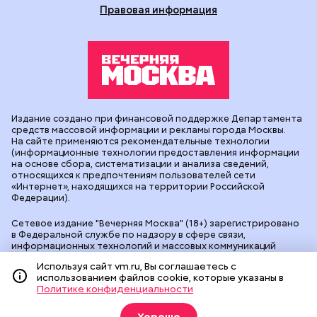
Правовая информация
Издание создано при финансовой поддержке Департамента
средств массовой информации и рекламы города Москвы.
На сайте применяются рекомендательные технологии
(информационные технологии предоставления информации
на основе сбора, систематизации и анализа сведений,
относящихся к предпочтениям пользователей сети
«Интернет», находящихся на территории Российской
Федерации).
Сетевое издание "Вечерняя Москва" (18+) зарегистрировано
в Федеральной службе по надзору в сфере связи,
информационных технологий и массовых коммуникаций
(Роскомнадзор). Свидетельство о регистрации ЭЛ № ФС 77 -
Используя сайт vm.ru, Вы соглашаетесь с
90524 от 09.12.2025. Учредитель: АО "Редакция газеты
использованием файлов cookie, которые указаны в
"Вечерняя Москва". Главный редактор
vm.ru
: Александр
Политике конфиденциальности
Геннадьевич Глуходедов. Адрес редакции: 127015, г.Москва,
Бумажный пр-д, д. 14, стр. 2. Телефон:
+7(499)557-04-24
. Адрес
эл.почты:
edit@vm.ru
. Почта для связи с редакцией сайта: