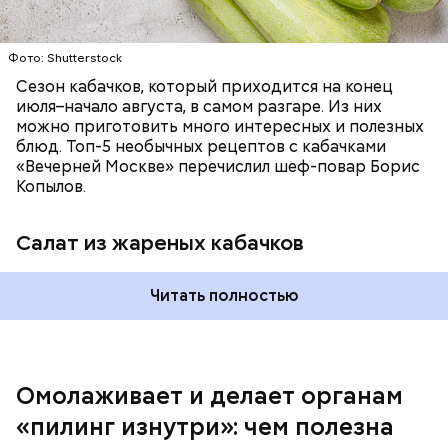
Фото: Shutterstock
Фото: Shutterstock
Сезон кабачков, который приходится на конец
июля–начало августа, в самом разгаре. Из них
можно приготовить много интересных и полезных
блюд. Топ-5 необычных рецептов с кабачками
«Вечерней Москве» перечислил шеф-повар Борис
Вред дыни
Копылов.
Салат из жареных кабачков
Читать полностью
кремний — укрепляет кости, зубы, волосы и
ногти и оказывает омолаживающее действие;
витамин С — работает как антиоксидант,
иммуномодулятор, помогает выработке
соединительной ткани, улучшает тургор кожи;
Омолаживает и делает органам
клетчатка — достаточно нежная и забирает
«пилинг изнутри»: чем полезна
излишки холестерина, сахара и соли тяжелых
металлов;