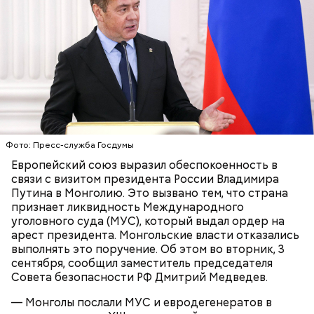
детям.
Ингредиенты:
Фото: Пресс-служба Госдумы
Европейский союз выразил обеспокоенность в
связи с визитом президента России Владимира
Путина в Монголию. Это вызвано тем, что страна
признает ликвидность Международного
уголовного суда (МУС), который выдал ордер на
арест президента. Монгольские власти отказались
выполнять это поручение. Об этом во вторник, 3
Ранние плоды, по словам врача, лучше не есть:
сентября, сообщил заместитель председателя
Совета безопасности РФ Дмитрий Медведев.
Терапевт Кондрахин назвал
Чистит сосуды и защищает от
продукты и напитки, которые
рака: чем полезен кресс-салат
— Монголы послали МУС и евродегенератов в
выводят токсины из организма