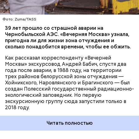
пропускной режим и круглосуточное наблюдение,
БЕЛАРУСЬ
ЧЕРНОБЫЛЬ
— отметил Бабич.
Фото: Zuma/TASS
Часы Судного дня — прибыльный
39 лет прошло со страшной аварии на
Чернобыльской АЭС. «Вечерняя Москва» узнала,
проект
пригодна ли для жизни зона отчуждения и
сколько понадобится времени, чтобы ее обжить.
Как рассказал корреспонденту «Вечерней
Москвы» экскурсовод Андрей Бабич, спустя два
года после аварии, в 1988 году, на территории
трех районов белорусской зоны отчуждения —
Хойникского, Наровлянского и Брагинского — был
Каждый год — в зависимости от того, какие
создан Полесский государственный радиационно-
события происходят в мире, — ученые,
экологический заповедник. Но первую
нобелевские лауреаты и специалисты по ядерной
экскурсионную группу сюда запустили только в
безопасности из экспертного совета «Бюллетеня
2018 году.
ученых-атомщиков» принимают решение о
переводе стрелки. Например, в 2017-м причиной
Читать полностью
перевода на полминуты вперед послужили как
ухудшающиеся отношения между ядерными
державами, отсутствие прогресса в сокращении