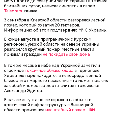
могут дойти до северной части Украины в течение
ближайших суток, написал синоптик в своем
Telegram
-канале.
— Хищник чувствует кровь, разведенную в
морской воде в пропорции один к миллиону, —
3 сентября в Киевской области разгорелся лесной
— Почему-то все говорят о заговорах, забывая о
пояснил собеседник «ВМ».
пожар, который охватил 20 гектаров.
том, что проект этот более 70 лет назад был создан
Информацию об этом подтвердило МЧС Украины.
лишь из гуманных побуждений. 1947 год — период,
когда мир приходил в себя после мировых войн,
Экскурсовод отметил, что в заповеднике нет
В конце августа в приграничной с Курским
страшных кровопролитных противостояний. И в
могильников, техники и мертвых городов,
регионом Сумской области на севере Украины
качестве напоминания о том, что ядерные
притягивающих сталкеров, как в украинской
разгорелся крупный пожар. Местные власти
столкновения могут закончиться полным
Припяти. А на пожарную вышку, откуда можно
призвали граждан
не покидать свои дома
.
уничтожением всего живого, были запущены эти
увидеть территорию чернобыльской станции,
часы. И что бы сейчас ни говорили, они очень четко
подниматься запрещено. Зато есть выселенные
В том же месяце в небе над Украиной заметили
и своевременно «реагировали» на актуальные
деревни — местный эксклюзив.
огромное
токсичное облако хлора
в Тернополе.
проблемы. Если даже у адептов этой концепции
Ядовитые пары находятся в непосредственной
есть коммерческие амбиции — это их право.
Свое несогласие с предыдущим спикером в личном
близости от мирного населения, что может повлечь
Главное, что они заставляют людей задуматься над
разговоре с корреспондентом «Вечерней Москвы»
за собой множество жертв, считает токсиколог
своим будущим и будущим человечества.
высказал председатель Всероссийского общества
Александр Эдигер.
Особенно опасно контактировать с водой, если вы
охраны природы Элмурод Расулмухамедов.
оказались в открытом море и получили порез или
Атака хищника: ихтиолог
В начале августа после взрывов на объекте
Эксперт предположил, что любая информация,
ранку. Акула чувствует даже небольшое
объяснил, почему акулы
критической инфраструктуры в Винницкой
напоминающая о проблемах экологии и ядерной
количество крови на расстоянии до полутора
нападают на человека
области произошел
масштабный пожар
.
угрозы, — основание лишний раз задуматься о том,
километров. Если вы поранились в воде, сразу же