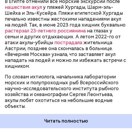
сохранения природы тоже стоят остро.
В Египте отменили все морские экскурсии после
пассажиры таких плавательных средств
нашествия акул
у пляжей Хургады, Шарм-эль-
оказывались жертвами этих хищных рыб, — сказал
БЕЗОПАСНОСТЬ
СМЕРТЬ
РЫБА
Шейха и Эль-Кусейра. Пляжи египетской Хургады
собеседник «ВМ».
печально известны жестокими нападениями акул
на людей. Так, в июне 2023 года хищник буквально
растерзал 23-летнего россиянина
на глазах у
семьи и других отдыхающих. А летом 2022-го от
атаки акулы-убийцы
пострадала
жительница
Австрии, позднее она скончалась в больнице.
«Вечерняя Москва» узнала, что заставляет акул
Собеседник «Вечерней Москвы» отметил, что еще
нападать на людей и можно ли избежать встречи с
несколько лет назад о таких походах даже мечтать
хищником.
не приходилось, но сегодня это вполне
укладывается в рамки официальной экскурсии с
По словам ихтиолога, начальника лаборатории
гидом.
— Ко всем этим рейтингам и часам нужно
морских и полупроходных рыб Всероссийского
относиться скептически, ведь все эти оценки
научно-исследовательского института рыбного
экспертов, заключения, предположения
хозяйства и океанографии Сергея Леонтьева,
ангажированы. Такие заявления кому-то выгодны,
акулы любят охотиться на небольшие водные
— пояснил эксперт.
объекты.
Читать полностью