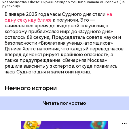
человечества / Фото: Скриншот видео YouTube-канала «Euronews (на
достигнет полуночи. За всю историю их
русском)»
существования стрелки часов не раз переводили
В январе 2025 года часы Судного дня стали
на
как ближе, так и дальше от полуночи. Но в 2018
одну секунду ближе
к полуночи. Это —
году часы Судного дня впервые за очень долгое
наименьшее время до «ядерной полуночи», к
время показали свое самое близкое к катастрофе
которому приближался мир: до «Судного дня»
время — без двух минут полночь. Вторая холодная
осталось 89 секунд. Председатель совета науки и
война между США и уже Россией стала обыденным
безопасности «Бюллетеня ученых-атомщиков»
предметом обсуждения для аналитиков со всего
Дэниел Холтс напомнил, что каждый перевод часов
мира. Но, помимо перспективы отправиться в
вперед демонстрирует крайнюю опасность, а
«атомный рай», с 2007 года на стрелку часов
также предупреждение. «Вечерняя Москва»
влияет еще одна глобальная угроза —
решила выяснить у экспертов, откуда появились
климатические изменения.
часы Судного дня и зачем они нужны.
Немного истории
Читать полностью