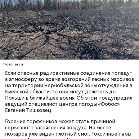
Он также уточнил, что у человека крайне мало
шансов выжить, если он окажется на пути у акулы.
Ни один метод и способ защиты или обороны в
стрессовой ситуации не помогает, ведь у морского
обитателя больше преимуществ в воде как по
Фото: er.ru
выносливости, так и по силе.
Если опасные радиоактивные соединения попадут
в атмосферу во время возгораний лесных массивов
на территории Чернобыльской зоны отчуждения в
Киевской области, то они могут долететь до
— Таких деревень много, их 95 в заповеднике. Это
Польши в ближайшее время. Об этом предупредил
вообще отдельный объект исследования, —
ведущий специалист центра погоды «Фобос»
заметил он.
Евгений Тишковец.
Также специалист отметил, что часы Судного дня
Горение торфяников может стать причиной
помогают больше людей привлечь к проблемам
серьезного загрязнения воздуха. На месте
глобального потепления, климатических изменений
пожаров уже виден плотный смог. Токсичные пары
и природных последствий войн.