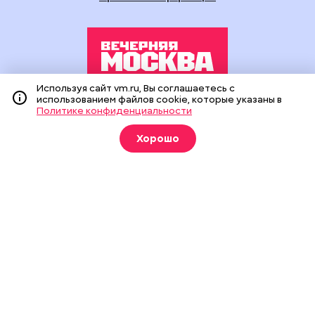
Используя сайт vm.ru, Вы соглашаетесь с
использованием файлов cookie, которые указаны в
Издание создано при финансовой поддержке Департамента
Политике конфиденциальности
средств массовой информации и рекламы города Москвы.
На сайте применяются рекомендательные технологии
(информационные технологии предоставления информации
Хорошо
на основе сбора, систематизации и анализа сведений,
относящихся к предпочтениям пользователей сети
«Интернет», находящихся на территории Российской
Федерации).
Сетевое издание "Вечерняя Москва" (18+) зарегистрировано
в Федеральной службе по надзору в сфере связи,
информационных технологий и массовых коммуникаций
(Роскомнадзор). Свидетельство о регистрации ЭЛ № ФС 77 -
90524 от 09.12.2025. Учредитель: АО "Редакция газеты
"Вечерняя Москва". Главный редактор
vm.ru
: Александр
Геннадьевич Глуходедов. Адрес редакции: 127015, г.Москва,
Бумажный пр-д, д. 14, стр. 2. Телефон:
+7(499)557-04-24
. Адрес
эл.почты:
edit@vm.ru
. Почта для связи с редакцией сайта:
news@vm.ru
.