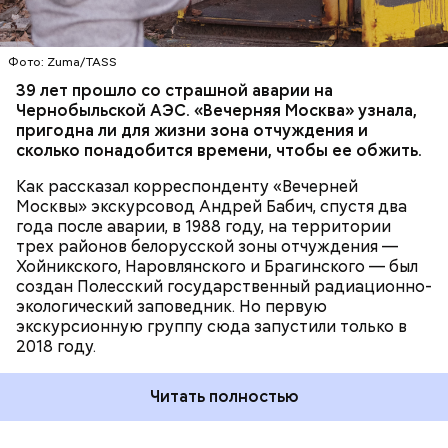
пропускной режим и круглосуточное наблюдение,
БЕЛАРУСЬ
ЧЕРНОБЫЛЬ
— отметил Бабич.
Фото: Zuma/TASS
Часы Судного дня — прибыльный
39 лет прошло со страшной аварии на
Чернобыльской АЭС. «Вечерняя Москва» узнала,
проект
пригодна ли для жизни зона отчуждения и
сколько понадобится времени, чтобы ее обжить.
Как рассказал корреспонденту «Вечерней
Москвы» экскурсовод Андрей Бабич, спустя два
года после аварии, в 1988 году, на территории
трех районов белорусской зоны отчуждения —
Хойникского, Наровлянского и Брагинского — был
Каждый год — в зависимости от того, какие
создан Полесский государственный радиационно-
события происходят в мире, — ученые,
экологический заповедник. Но первую
нобелевские лауреаты и специалисты по ядерной
экскурсионную группу сюда запустили только в
безопасности из экспертного совета «Бюллетеня
2018 году.
ученых-атомщиков» принимают решение о
переводе стрелки. Например, в 2017-м причиной
Читать полностью
перевода на полминуты вперед послужили как
ухудшающиеся отношения между ядерными
державами, отсутствие прогресса в сокращении