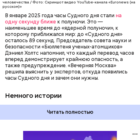
человечества / Фото: Скриншот видео YouTube-канала «Euronews (на
достигнет полуночи. За всю историю их
русском)»
существования стрелки часов не раз переводили
В январе 2025 года часы Судного дня стали
на
как ближе, так и дальше от полуночи. Но в 2018
одну секунду ближе
к полуночи. Это —
году часы Судного дня впервые за очень долгое
наименьшее время до «ядерной полуночи», к
время показали свое самое близкое к катастрофе
которому приближался мир: до «Судного дня»
время — без двух минут полночь. Вторая холодная
осталось 89 секунд. Председатель совета науки и
война между США и уже Россией стала обыденным
безопасности «Бюллетеня ученых-атомщиков»
предметом обсуждения для аналитиков со всего
Дэниел Холтс напомнил, что каждый перевод часов
мира. Но, помимо перспективы отправиться в
вперед демонстрирует крайнюю опасность, а
«атомный рай», с 2007 года на стрелку часов
также предупреждение. «Вечерняя Москва»
влияет еще одна глобальная угроза —
решила выяснить у экспертов, откуда появились
климатические изменения.
часы Судного дня и зачем они нужны.
Немного истории
Читать полностью