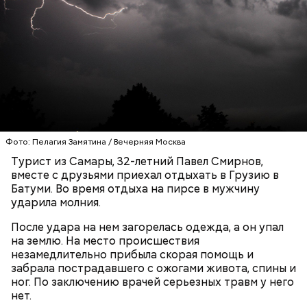
Он также уточнил, что у человека крайне мало
шансов выжить, если он окажется на пути у акулы.
Ни один метод и способ защиты или обороны в
стрессовой ситуации не помогает, ведь у морского
обитателя больше преимуществ в воде как по
Фото: Пелагия Замятина / Вечерняя Москва
выносливости, так и по силе.
Турист из Самары, 32-летний Павел Смирнов,
вместе с друзьями приехал отдыхать в Грузию в
Батуми. Во время отдыха на пирсе в мужчину
ударила молния.
— Таких деревень много, их 95 в заповеднике. Это
вообще отдельный объект исследования, —
После удара на нем загорелась одежда, а он упал
заметил он.
на землю. На место происшествия
незамедлительно прибыла скорая помощь и
Также специалист отметил, что часы Судного дня
забрала пострадавшего с ожогами живота, спины и
помогают больше людей привлечь к проблемам
ног. По заключению врачей серьезных травм у него
глобального потепления, климатических изменений
нет.
и природных последствий войн.