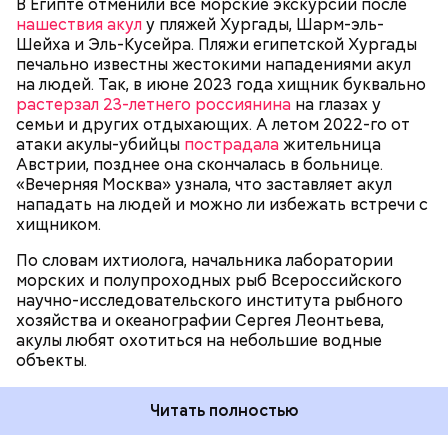
сохранения природы тоже стоят остро.
В Египте отменили все морские экскурсии после
пассажиры таких плавательных средств
нашествия акул
у пляжей Хургады, Шарм-эль-
оказывались жертвами этих хищных рыб, — сказал
БЕЗОПАСНОСТЬ
СМЕРТЬ
РЫБА
Шейха и Эль-Кусейра. Пляжи египетской Хургады
собеседник «ВМ».
печально известны жестокими нападениями акул
на людей. Так, в июне 2023 года хищник буквально
растерзал 23-летнего россиянина
на глазах у
семьи и других отдыхающих. А летом 2022-го от
атаки акулы-убийцы
пострадала
жительница
Австрии, позднее она скончалась в больнице.
«Вечерняя Москва» узнала, что заставляет акул
Собеседник «Вечерней Москвы» отметил, что еще
нападать на людей и можно ли избежать встречи с
несколько лет назад о таких походах даже мечтать
хищником.
не приходилось, но сегодня это вполне
укладывается в рамки официальной экскурсии с
По словам ихтиолога, начальника лаборатории
гидом.
— Ко всем этим рейтингам и часам нужно
морских и полупроходных рыб Всероссийского
относиться скептически, ведь все эти оценки
научно-исследовательского института рыбного
экспертов, заключения, предположения
хозяйства и океанографии Сергея Леонтьева,
ангажированы. Такие заявления кому-то выгодны,
акулы любят охотиться на небольшие водные
— пояснил эксперт.
объекты.
Читать полностью