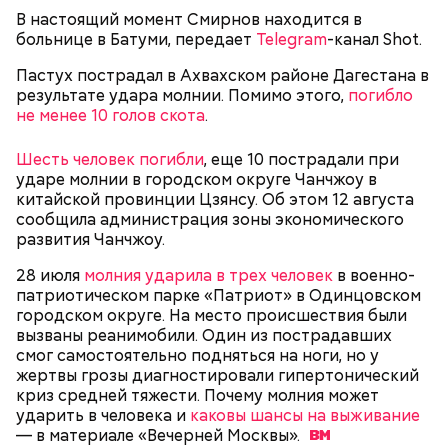
В настоящий момент Смирнов находится в
больнице в Батуми, передает
Telegram
-канал Shot.
— Хищник чувствует кровь, разведенную в
морской воде в пропорции один к миллиону, —
Пастух пострадал в Ахвахском районе Дагестана в
— Почему-то все говорят о заговорах, забывая о
пояснил собеседник «ВМ».
результате удара молнии. Помимо этого,
погибло
том, что проект этот более 70 лет назад был создан
не менее 10 голов скота
.
лишь из гуманных побуждений. 1947 год — период,
когда мир приходил в себя после мировых войн,
Экскурсовод отметил, что в заповеднике нет
Шесть человек погибли
, еще 10 пострадали при
страшных кровопролитных противостояний. И в
могильников, техники и мертвых городов,
ударе молнии в городском округе Чанчжоу в
качестве напоминания о том, что ядерные
притягивающих сталкеров, как в украинской
китайской провинции Цзянсу. Об этом 12 августа
столкновения могут закончиться полным
Припяти. А на пожарную вышку, откуда можно
сообщила администрация зоны экономического
уничтожением всего живого, были запущены эти
увидеть территорию чернобыльской станции,
развития Чанчжоу.
часы. И что бы сейчас ни говорили, они очень четко
подниматься запрещено. Зато есть выселенные
и своевременно «реагировали» на актуальные
деревни — местный эксклюзив.
28 июля
молния ударила в трех человек
в военно-
проблемы. Если даже у адептов этой концепции
патриотическом парке «Патриот» в Одинцовском
есть коммерческие амбиции — это их право.
городском округе. На место происшествия были
Свое несогласие с предыдущим спикером в личном
Главное, что они заставляют людей задуматься над
вызваны реанимобили. Один из пострадавших
разговоре с корреспондентом «Вечерней Москвы»
своим будущим и будущим человечества.
смог самостоятельно подняться на ноги, но у
высказал председатель Всероссийского общества
Особенно опасно контактировать с водой, если вы
жертвы грозы диагностировали гипертонический
охраны природы Элмурод Расулмухамедов.
оказались в открытом море и получили порез или
Атака хищника: ихтиолог
криз средней тяжести. Почему молния может
Эксперт предположил, что любая информация,
ранку. Акула чувствует даже небольшое
объяснил, почему акулы
ударить в человека и
каковы шансы на выживание
напоминающая о проблемах экологии и ядерной
количество крови на расстоянии до полутора
нападают на человека
— в материале «Вечерней
Москвы».
угрозы, — основание лишний раз задуматься о том,
километров. Если вы поранились в воде, сразу же