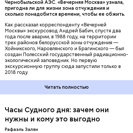
Чернобыльской АЭС. «Вечерняя Москва» узнала,
проект
пригодна ли для жизни зона отчуждения и
сколько понадобится времени, чтобы ее обжить.
Как рассказал корреспонденту «Вечерней
Москвы» экскурсовод Андрей Бабич, спустя два
года после аварии, в 1988 году, на территории
трех районов белорусской зоны отчуждения —
Хойникского, Наровлянского и Брагинского — был
Каждый год — в зависимости от того, какие
создан Полесский государственный радиационно-
события происходят в мире, — ученые,
экологический заповедник. Но первую
нобелевские лауреаты и специалисты по ядерной
экскурсионную группу сюда запустили только в
безопасности из экспертного совета «Бюллетеня
2018 году.
ученых-атомщиков» принимают решение о
переводе стрелки. Например, в 2017-м причиной
Читать полностью
перевода на полминуты вперед послужили как
ухудшающиеся отношения между ядерными
державами, отсутствие прогресса в сокращении
выбросов углекислого газа, так и усиление
Часы Судного дня: зачем они
— Поскольку мы стоим на пороге второго
национализма во всем мире и отрицание
ядерного века и периода беспрецедентного
нужны и кому это выгодно
изменения климата.
изменения климата, ученые вновь несут особую
ответственность за информирование
Рафаэль Залян
общественности и консультирование лидеров об