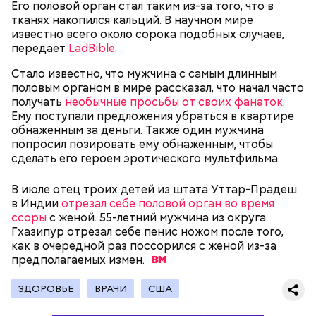
том, что проект этот более 70 лет назад был создан
Его половой орган стал таким из-за того, что в
лишь из гуманных побуждений. 1947 год — период,
тканях накопился кальций. В научном мире
когда мир приходил в себя после мировых войн,
Экскурсовод отметил, что в заповеднике нет
известно всего около сорока подобных случаев,
страшных кровопролитных противостояний. И в
могильников, техники и мертвых городов,
передает
LadBible
.
качестве напоминания о том, что ядерные
притягивающих сталкеров, как в украинской
столкновения могут закончиться полным
Припяти. А на пожарную вышку, откуда можно
Стало известно, что мужчина с самым длинным
уничтожением всего живого, были запущены эти
увидеть территорию чернобыльской станции,
половым органом в мире рассказал, что начал часто
часы. И что бы сейчас ни говорили, они очень четко
подниматься запрещено. Зато есть выселенные
получать
необычные просьбы от своих фанаток
.
и своевременно «реагировали» на актуальные
деревни — местный эксклюзив.
Ему поступали предложения убраться в квартире
проблемы. Если даже у адептов этой концепции
обнаженным за деньги. Также один мужчина
есть коммерческие амбиции — это их право.
попросил позировать ему обнаженным, чтобы
Свое несогласие с предыдущим спикером в личном
Главное, что они заставляют людей задуматься над
сделать его героем эротического мультфильма.
разговоре с корреспондентом «Вечерней Москвы»
своим будущим и будущим человечества.
высказал председатель Всероссийского общества
Особенно опасно контактировать с водой, если вы
В июле отец троих детей из штата Уттар-Прадеш
охраны природы Элмурод Расулмухамедов.
оказались в открытом море и получили порез или
Атака хищника: ихтиолог
в Индии
отрезал себе половой орган во время
Эксперт предположил, что любая информация,
ранку. Акула чувствует даже небольшое
объяснил, почему акулы
ссоры
с женой. 55-летний мужчина из округа
напоминающая о проблемах экологии и ядерной
количество крови на расстоянии до полутора
нападают на человека
Гхазипур отрезал себе пенис ножом после того,
угрозы, — основание лишний раз задуматься о том,
километров. Если вы поранились в воде, сразу же
как в очередной раз поссорился с женой из-за
что физический мир не вечен и только в наших
выходите на берег.
предполагаемых
измен.
силах сделать все, чтобы продлить жизнь себе и
окружающей нас природе:
ЗДОРОВЬЕ
ВРАЧИ
США
— Во время перелета вы больше облучаетесь, чем в
период нахождения не территории в течение