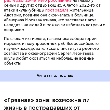
растерзал 23-летнего россиянина
на глазах у
семьи и других отдыхающих. А летом 2022-го от
атаки акулы-убийцы
пострадала
жительница
Австрии, позднее она скончалась в больнице.
«Вечерняя Москва» узнала, что заставляет акул
Собеседник «Вечерней Москвы» отметил, что еще
нападать на людей и можно ли избежать встречи с
несколько лет назад о таких походах даже мечтать
хищником.
не приходилось, но сегодня это вполне
укладывается в рамки официальной экскурсии с
По словам ихтиолога, начальника лаборатории
гидом.
— Ко всем этим рейтингам и часам нужно
морских и полупроходных рыб Всероссийского
относиться скептически, ведь все эти оценки
научно-исследовательского института рыбного
экспертов, заключения, предположения
хозяйства и океанографии Сергея Леонтьева,
ангажированы. Такие заявления кому-то выгодны,
акулы любят охотиться на небольшие водные
— пояснил эксперт.
объекты.
Читать полностью
«Грязная» зона: возможна ли
Так как расстояния большие, экскурсионные
жизнь в пострадавших от
группы преодолевают первые 15 километров на