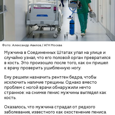
Он также уточнил, что у человека крайне мало
шансов выжить, если он окажется на пути у акулы.
Ни один метод и способ защиты или обороны в
стрессовой ситуации не помогает, ведь у морского
обитателя больше преимуществ в воде как по
выносливости, так и по силе.
Фото: Александр Авилов / АГН Москва
— Таких деревень много, их 95 в заповеднике. Это
Мужчина в Соединенных Штатах упал на улице и
вообще отдельный объект исследования, —
случайно узнал, что его половой орган превратился
заметил он.
в кость. Это произошло после того, как он пришел
к врачу проверить ушибленную ногу.
Также специалист отметил, что часы Судного дня
помогают больше людей привлечь к проблемам
Ему решили назначить рентген бедра, чтобы
глобального потепления, климатических изменений
исключить наличие трещины. Однако вместо
и природных последствий войн.
проблем с ногой врачи обнаружили нечто
странное: на снимке пенис мужчины выглядел как
кость.
— Хищник чувствует кровь, разведенную в
морской воде в пропорции один к миллиону, —
Оказалось, что мужчина страдал от редкого
— Почему-то все говорят о заговорах, забывая о
пояснил собеседник «ВМ».
заболевания, известного как окостенение пениса.