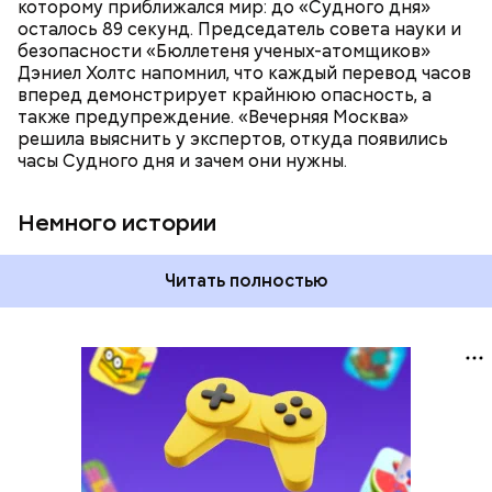
которому приближался мир: до «Судного дня»
время — без двух минут полночь. Вторая холодная
осталось 89 секунд. Председатель совета науки и
война между США и уже Россией стала обыденным
безопасности «Бюллетеня ученых-атомщиков»
предметом обсуждения для аналитиков со всего
Дэниел Холтс напомнил, что каждый перевод часов
мира. Но, помимо перспективы отправиться в
вперед демонстрирует крайнюю опасность, а
«атомный рай», с 2007 года на стрелку часов
также предупреждение. «Вечерняя Москва»
влияет еще одна глобальная угроза —
решила выяснить у экспертов, откуда появились
климатические изменения.
часы Судного дня и зачем они нужны.
Немного истории
Читать полностью