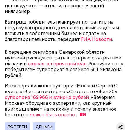
мог подумать, — отметил новоиспеченный
миллионер.
Выигрыш победитель планирует потратить на
покупку загородного дома, а оставшиеся деньги
вложить в собственный бизнес и отдать на
благотворительность, передает
РИА Новости
.
В середине сентября в Самарской области
мужчина рискнул сыграть в лотерею с закрытыми
глазами и
сорвал невероятный куш
. Россиянин стал
победителем суперприза в размере 56,1 миллиона
рублей.
Инженер-авиаконструктор из Москвы Сергей С.
— Кабачки, порезанные кубиками, нужно легко
выиграл 3 июля в лотерею «Спортлото «4 из 20»
обжарить на сковороде. К ним добавляются зелень
суперприз 169,966 миллиона рублей
. «Вечерняя
петрушки, чеснок, соль и оливковое масло.
Москва» обсудила с экспертами, как крупный
Получается очень вкусно, — поделился рецептом
выигрыш влияет на психику и почему внезапное
Копылов.
богатство
может быть опасно
.
ЛОТЕРЕИ
ДЕНЬГИ