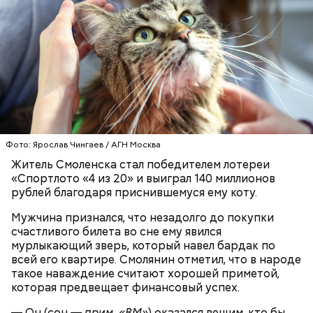
Ингредиенты:
Фото: Ярослав Чингаев / АГН Москва
Житель Смоленска стал победителем лотереи
«Спортлото «4 из 20» и выиграл 140 миллионов
рублей благодаря приснившемуся ему коту.
Мужчина признался, что незадолго до покупки
счастливого билета во сне ему явился
мурлыкающий зверь, который навел бардак по
всей его квартире. Смолянин отметил, что в народе
такое наваждение считают хорошей приметой,
которая предвещает финансовый успех.
Спагетти из кабачков
— Он (сон
— прим. «ВМ»
) оказался вещим, кто бы