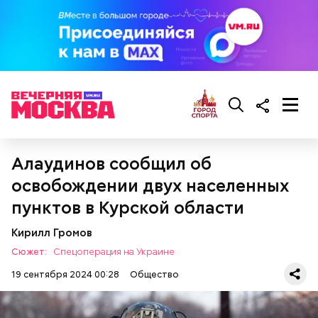
похожими на спагетти, и уложить в противень.
Дальше нужно добавить немного растительного
масла, соль, а сверху бросить хаотично
порезанную брынзу. Затем добавляются помидоры
черри или грунтовые, — рассказал шеф-повар.
— Там может содержаться огромное количество
нитратов, которое вызовет головокружение,
гипоксию и ухудшение физического состояния, —
Алаудинов сообщил об
предостерегла Соломатина.
освобождении двух населенных
пунктов в Курской области
кабачок;
Кирилл Громов
брынза;
растительное масло;
Сюжет:
Спецоперация на Украине
помидоры черри либо грунтовые.
19 сентября 2024 00:28
Общество