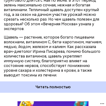
грунтового длится с мая по июнь. В этот период
ПРОДУКТЫ
зелень максимально сочная, нежная и богатая
витаминами. Тепличный щавель доступен круглый
год, а за сезон на дачном участке урожай можно
срезать несколько раз. Но чем щавель полезен для
здоровья? Об этом «Вечерняя Москва» узнала у
экспертов.
Щавель — растение, которое богато пищевыми
волокнами, витамином С, бета-каротином, магнием,
медью, йодом, железом и калием. Как рассказала
врач-диетолог Ирина Писарева, помимо большого
количества витаминов, щавель укрепляет
иммунную систему, благоприятно влияет на
состояние нервов, способствует понижению
уровня сахара и холестерина в крови, а также
выводит токсины из печени.
Читать полностью