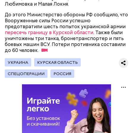
подчеркнула доктор.
Любимовка и Малая Локня.
До этого Министерство обороны РФ сообщило, что
Вооруженные силы России успешно
предотвратили шесть попыток украинской армии
пересечь границу в Курской области
. Также были
— Кабачки, порезанные кубиками, нужно легко
уничтожены три танка, бронетранспортер и пять
обжарить на сковороде. К ним добавляются зелень
боевых машин ВСУ. Потери противника составили
петрушки, чеснок, соль и оливковое масло.
до 60
человек.
Получается очень вкусно, — поделился рецептом
Копылов.
УКРАИНА
КУРСКАЯ ОБЛАСТЬ
СПЕЦОПЕРАЦИИ
РОССИЯ
с сахарным диабетом;
лишним весом.
кабачок;