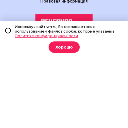
Правовая информация
Используя сайт vm.ru, Вы соглашаетесь с
использованием файлов cookie, которые указаны в
Политике конфиденциальности
Издание создано при финансовой поддержке Департамента
Хорошо
средств массовой информации и рекламы города Москвы.
На сайте применяются рекомендательные технологии
(информационные технологии предоставления информации
на основе сбора, систематизации и анализа сведений,
относящихся к предпочтениям пользователей сети
«Интернет», находящихся на территории Российской
Федерации).
Сетевое издание "Вечерняя Москва" (18+) зарегистрировано
в Федеральной службе по надзору в сфере связи,
информационных технологий и массовых коммуникаций
(Роскомнадзор). Свидетельство о регистрации ЭЛ № ФС 77 -
90524 от 09.12.2025. Учредитель: АО "Редакция газеты
"Вечерняя Москва". Главный редактор
vm.ru
: Александр
Геннадьевич Глуходедов. Адрес редакции: 127015, г.Москва,
Бумажный пр-д, д. 14, стр. 2. Телефон:
+7(499)557-04-24
. Адрес
эл.почты:
edit@vm.ru
. Почта для связи с редакцией сайта: