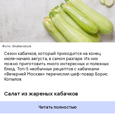
— Наиболее распространенные борщ, щи, котлеты,
салаты, лаваш с творогом и сыром, пироги, омлет,
запеканка. Щавеля там везде используется
ЕДА
ОВОЩИ
РЕЦЕПТЫ
немного, поэтому никакого вреда от него не будет.
Чем разнообразнее рацион питания человека, тем
лучше. Потому что это исключает вероятность
возникновения дефицитов микроэлементов, —
заверил специалист.
Фото: Shutterstock
Фото: Shutterstock
Сезон кабачков, который приходится на конец
июля–начало августа, в самом разгаре. Из них
можно приготовить много интересных и полезных
блюд. Топ-5 необычных рецептов с кабачками
«Вечерней Москве» перечислил шеф-повар Борис
Вред дыни
Копылов.
Салат из жареных кабачков
А врач-эндокринолог Алексей Калинчев рассказал,
что существует множество блюд, где используют
растение.
Читать полностью
кремний — укрепляет кости, зубы, волосы и
ногти и оказывает омолаживающее действие;