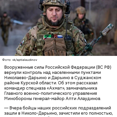
беременным, кормящим женщинам;
людям с ослабленной иммунной системой;
пожилым;
детям.
Фото: vk/aptialaudinov
Вооруженные силы Российской Федерации (ВС РФ)
Ингредиенты:
вернули контроль над населенными пунктами
Николаево-Дарьино и Дарьино в Суджанском
районе Курской области. Об этом рассказал
командир спецназа «Ахмат», замначальника
Главного военно-политического управления
Минобороны генерал-майор Апти Алаудинов.
— Вчера бойцы наших российских подразделений
зашли в Николо-Дарьино, зачистили его полностью,