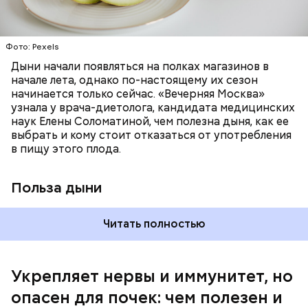
лютеин и зеаксантин — эти каротиноиды
отлично поддерживают наше зрение;
калий — оказывает мочегонное действие,
Фото: Pexels
поддерживает сердечно-сосудистую
систему и предотвращает скачки давления;
Дыни начали появляться на полках магазинов в
магний — помогает калию и не дает сосудам
начале лета, однако по-настоящему их сезон
спазмироваться.
начинается только сейчас. «Вечерняя Москва»
узнала у врача-диетолога, кандидата медицинских
наук Елены Соломатиной, чем полезна дыня, как ее
По мнению специалиста, здоровому человеку
выбрать и кому стоит отказаться от употребления
достаточно включать щавель в рацион несколько
в пищу этого плода.
раз в месяц. В небольших количествах в свежем
виде или припущенном на сковороде.
Польза дыни
Читать полностью
Укрепляет нервы и иммунитет, но
опасен для почек: чем полезен и