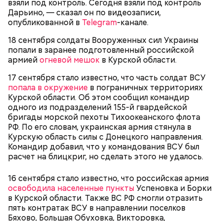
взяли под контроль. Сегодня взяли под контроль
Дарьино, — сказал он по видеозаписи,
Ранние плоды, по словам врача, лучше не есть:
опубликованной в
Telegram
-канале.
Терапевт Кондрахин назвал
18 сентября солдаты Вооруженных сил Украины
Чистит сосуды и защищает от
продукты и напитки, которые
попали в заранее подготовленный российской
рака: чем полезен кресс-салат
выводят токсины из организма
армией
огневой мешок
в Курской области.
17 сентября стало известно, что часть солдат ВСУ
попала в окружение
в пограничных территориях
Курской области. Об этом сообщил командир
одного из подразделений 155-й гвардейской
Спагетти из кабачков
бригады морской пехоты Тихоокеанского флота
РФ. По его словам, украинская армия стянула в
Курскую область силы с Донецкого направления.
Командир добавил, что у командования ВСУ был
расчет на блицкриг, но сделать этого не удалось.
— В дыне содержится много сахара, который
представлен фруктозой. С одной стороны — это
16 сентября стало известно, что российская армия
хорошо, потому что дает энергию. Но важно
освободила населенные пункты
Успеновка и Борки
помнить, что сладкими дынями не нужно сильно
в Курской области. Также ВС РФ смогли отразить
увлекаться, так же как и арбузами, людям с
пять контратак ВСУ в направлении поселков
сахарным диабетом и лишним весом, —
Бяхово, Большая Обуховка, Викторовка,