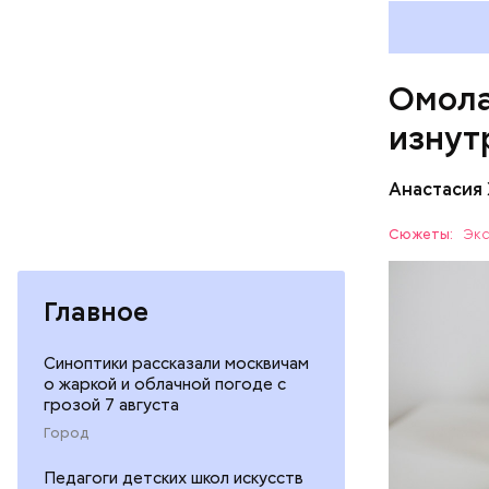
иммунит
«делает
А еще и
Омола
лютеин 
наше зр
изнут
калий —
По мнению
сердечн
щавель в 
Анастасия
давлени
свежем ви
магний 
Дыня соде
Сюжеты:
Экс
организму
рассказал
ЗДОРОВЬ
минералам
Главное
ФРУКТЫ
Синоптики рассказали москвичам
о жаркой и облачной погоде с
грозой 7 августа
Город
Педагоги детских школ искусств