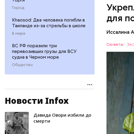
Укреп
Город
для п
Khaosod: Два человека погибли в
Таиланде из-за стрельбы в школе
Иссалина 
В мире
Сюжеты:
Экс
ВС РФ поразили три
перевозивших грузы для ВСУ
судна в Черном море
Общество
Опасность
количеств
Новости Infox
образован
ЗДОРОВЬ
Давида Овори избили до
смерти