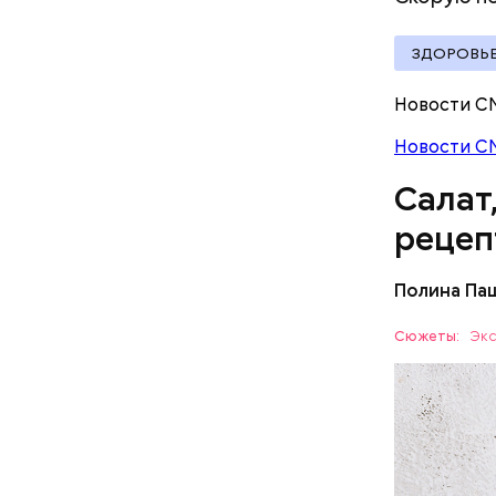
ЗДОРОВЬ
Новости С
Новости С
Салат
рецеп
Полина Па
Ингредие
Сюжеты:
Экс
ЕДА