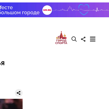
ья
рача —
о есть эту