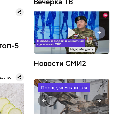
Вечерка ТВ
топ-5
Новости СМИ2
щество
Проще, чем кажется