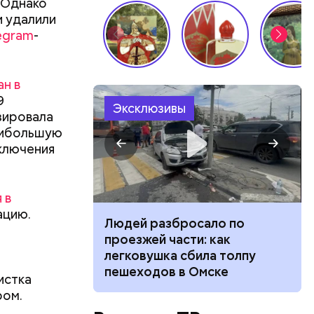
 Однако
и удалили
egram
-
н в
9
Эксклюзивы
зировала
наибольшую
ключения
 в
ацию.
ч: поможет ли
Людей разбросало по
ок сбросить
проезжей части: как
легковушка сбила толпу
пешеходов в Омске
истка
ествует
ром.