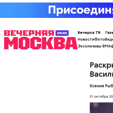
лишним 
Спагет
Вечерка ТВ
Газ
Новости
Фото
Вид
Эксклюзивы ВМ
Аф
Раскр
Вовсю иде
Васил
эндокрино
ягоду
с по
Ксения Ры
01 октября 20