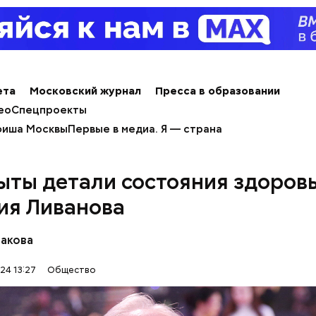
весом.
ти из кабачков
ета
Московский журнал
Пресса в образовании
ео
Спецпроекты
иша Москвы
Первые в медиа. Я — страна
ыты детали состояния здоров
т и сезон черешни. «Вечерняя Москва» узнала у в
ия Ливанова
лога-диетолога Натальи Лазуренко,
как правильн
льзой для здоровья.
бакова
24 13:27
Общество