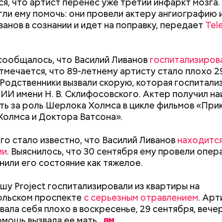
я, что артист перенес уже третий инфаркт мозга.
гли ему помочь: они провели актеру ангиографию 
ванов в сознании и идет на поправку, передает
Tel
сообщалось, что Василий Ливанов
госпитализирова
;
Отмечается, что 89-летнему артисту стало плохо 2
а;
 Родственники вызвали скорую, которая госпитали
НИИ имени Н. В. Склифосовского. Актер получил 
ое масло;
ть за роль Шерлока Холмса в цикле фильмов «При
erstock
олмса и Доктора Ватсона».
го стало известно, что Василий Ливанов
находится
ии
. Выяснилось, что 30 сентября ему провели опер
Хотела спасти малыша: как
Вода за 10 тыся
нили его состояние как тяжелое.
мать и сын погибли при
японский напит
падении из окна в Раменском
лишний вес
шу Project госпитализировали из квартиры на
ольском проспекте
с серьезным отравлением
. Арт
докринолог Алексей Калинчев рассказал, что сущ
вала себя плохо в воскресенье, 29 сентября, вече
 блюд, где используют растение.
ыни
омощь вызвала ее
мать.