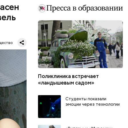
пасен
вель
щество
Поликлиника встречает
шое
«ландышевым садом»
вать
Студенты показали
эмоции через технологии