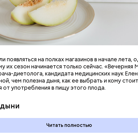
и появляться на полках магазинов в начале лета, о
ловек уже болеет мочекаменной болезнью, щавель
у их сезон начинается только сейчас. «Вечерняя 
ется. При артрите, гастрите, холецистите, синд
врача-диетолога, кандидата медицинских наук Еле
ного кишечника, язвах и панкреатите продукт то
ой, чем полезна дыня, как ее выбрать и кому стои
 из рациона, — предупредила врач. — Он может п
я от употребления в пищу этого плода.
 кислотности желудка и раздражать слизистые о
 дыни
Читать полностью