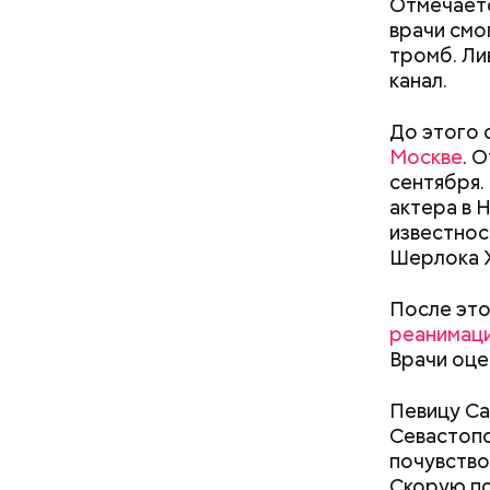
Отмечаетс
врачи смо
тромб. Ли
канал.
До этого 
кабачок
Москве
. 
петрушк
сентября.
чеснок;
актера в 
оливков
известнос
соль.
Фото: Shutt
Шерлока Х
После это
реанимац
Врачи оце
Певицу Са
Севастоп
А врач-эн
почувство
множество
Вред д
Скорую п