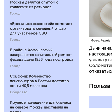
Москвы делятся опытом с
коллегами из регионов
Город
«Время возможностей» помогает
организовать семейный отдых
для участников СВО
Город
Фото: Pexels
Дыни начал
— Если че
В районе Хорошевский
настоящем
рекоменду
завершается капитальный ремонт
узнала у 
фасада дома 1956 года постройки
раздражен
Соломатин
исключить
Город
отказатьс
повышению
Соцфонд: Количество
пенсионеров в России достигло
Польза
почти 40,5 миллиона
Общество
Крупное помещение для бизнеса
на севере Москвы выставили на
торги