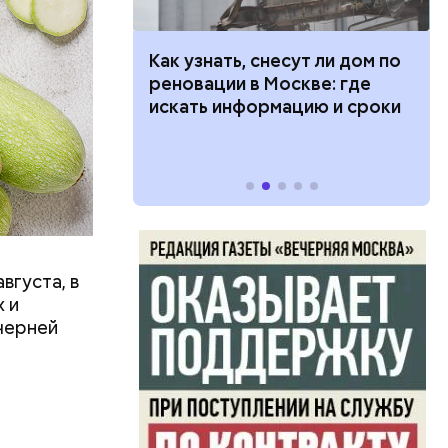
в день, и
 100 тысяч
Как узнать, снесут ли дом по
ряются
дарства при
реновации в Москве: где
ии: кто может
искать информацию и сроки
 какие нужны
вает
р,
тина
ргор
ыбрать
нику без
вгуста, в
дима
 и
убка у
черней
овня
 в
развитие
е