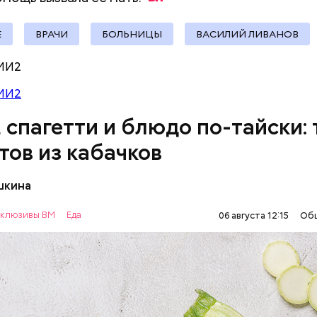
Е
ВРАЧИ
БОЛЬНИЦЫ
ВАСИЛИЙ ЛИВАНОВ
МИ2
МИ2
, спагетти и блюдо по-тайски: 
тов из кабачков
шкина
нты:
клюзивы ВМ
Еда
06 августа 12:15
Об
ОВОЩИ
РЕЦЕПТЫ