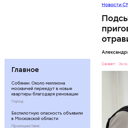
Новости С
Подсы
приго
отрав
Видео: пре
Александр
— Личност
Сюжет:
Экск
Главное
меры к за
Все начал
Республик
больницу 
Собянин: Около миллиона
поставить
москвичей переедут в новые
ОТРАВЛЕ
квартиры благодаря реновации
направили
сильнодей
СЛЕДСТВ
Город
организм 
Беспилотную опасность объявили
изъятой и
в Московской области
Происшествия