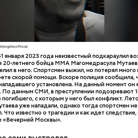
htnightsofficial
1 января 2023 года неизвестный подкараулил во
е 20-летнего бойца ММА Магомедрасула Мутаева
елил в него. Спортсмен выжил, но потерял много 
рете скорой помощи. Вскоре полиция сообщила, 
нападавшего установлена. На данный момент он 
 По данным СМИ, в преступлении подозревают 1
 погибшего, с которым у него был конфликт. Лет
утаева уже нападали, однако тогда спортсмен не
. Что известно о трагедии и как идет следствие,
е «Вечерней Москвы».
ия звезд и
День шевеления пальцами но
ный день
и Международный день
ее семи выстрелов