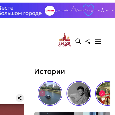
али возле
релил в
гонь
в
Истории
ризнался,