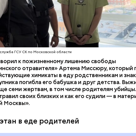
служба ГСУ СК по Московской области
оворил к пожизненному лишению свободы
инского отравителя» Артема Миссюру, который 
ствующие химикаты в еду родственникам и знак
упника погибла его бабушка и друг детства. Выж
у факту СК возбудил
уголовное дело
по двум ста
ще семи жертвам, в том числе родителям убийцы.
» и «Незаконный оборот оружия». Расследование
равил своих близких и как его судили — в матер
го дела
взял на контроль
председатель Следствен
й Москвы».
России Александр Бастрыкин.
этан в еде родителей