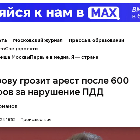
льно, что летом 2023 года на Мутаева уже напад
ноборств. Тогда неизвестный несколько раз выст
а из травматического пистолета, а боец
открыл о
ета
Московский журнал
Пресса в образовании
ео
Спецпроекты
иша Москвы
Первые в медиа. Я — страна
ову грозит арест после 600
ов за нарушение ПДД
рманов
24 16:52
Происшествия
человека задержали. На первом же допросе он п