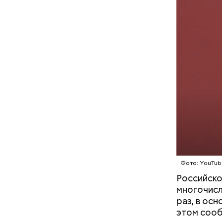
что плани
посчитали
которая в
По данны
дней Мисс
знакомого
Предполаг
отомстить
Фото: YouTub
Российско
многочисл
раз, в ос
этом сооб