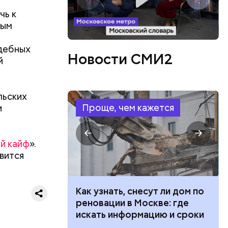
чь к
или
ным
ий сын
артиру
удебных
Новости СМИ2
вленную
й
аться
 объявлен
 этого,
льских
и
Проще, чем кажется
и
й кайф
».
вится
 100 тысяч
Как узнать, снесут ли дом по
дарства при
реновации в Москве: где
ии: кто может
искать информацию и сроки
 какие нужны