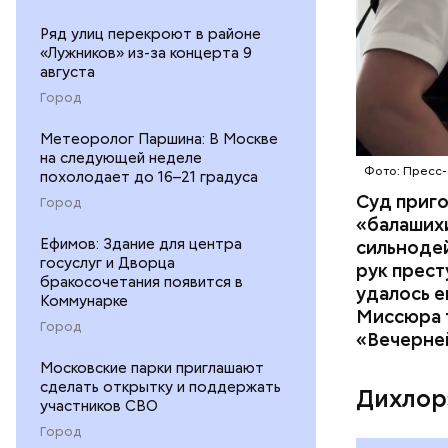
Ряд улиц перекроют в районе
«Лужников» из-за концерта 9
августа
Город
Метеоролог Паршина: В Москве
на следующей неделе
Фото: Пресс-
похолодает до 16–21 градуса
Суд приг
Город
«балаших
Ефимов: Здание для центра
сильнодей
госуслуг и Дворца
рук прест
бракосочетания появится в
По данном
удалось е
Коммунарке
«Убийство
Миссюра т
Город
уголовно
«Вечерне
комитета 
Московские парки приглашают
сделать открытку и поддержать
Дихлор
участников СВО
Город