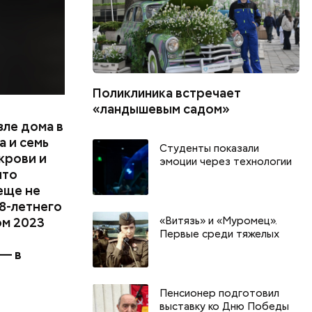
Поликлиника встречает
«ландышевым садом»
зле дома в
 и семь
Студенты показали
крови и
эмоции через технологии
что
еще не
8-летнего
«Витязь» и «Муромец».
ом 2023
Первые среди тяжелых
 — в
г
День разглядывания
День книгол
Пенсионер подготовил
горизонта и День пьяного
воздушных п
выставку ко Дню Победы