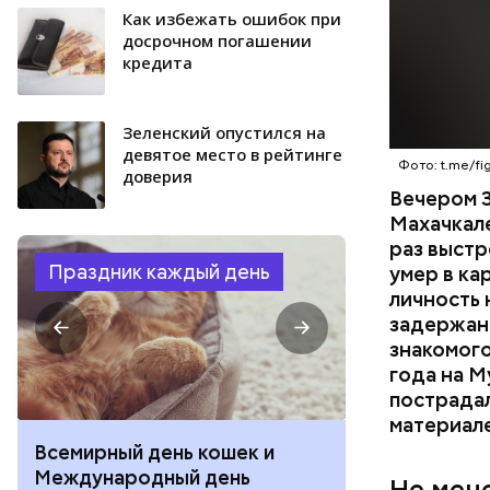
Кaк избежать ошибок при
досрочном погашении
кредита
Зеленский опустился на
девятое место в рейтинге
Фото: t.me/fig
доверия
Вечером 3
Махачкал
раз выстр
Праздник каждый день
умер в ка
личность 
задержан.
знакомого
года на М
пострадал
материал
Всемирный день кошек и
День собиран
Международный день
Международ
Не мен