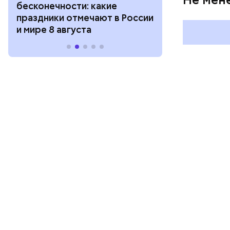
бесконечности: какие
холостяка: к
праздники отмечают в России
отмечают в Р
и мире 8 августа
августа