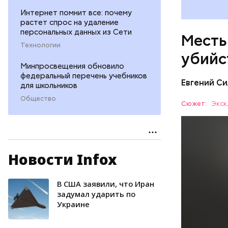
Интернет помнит все: почему
растет спрос на удаление
персональных данных из Сети
Месть
Технологии
убийс
Минпросвещения обновило
федеральный перечень учебников
Евгений Си
для школьников
Общество
Сюжет:
Экск
Новости Infox
Вечером 3
жилого до
неизвестн
В США заявили, что Иран
СПОРТ
менее сем
задумал ударить по
Украине
скорую по
РЕСПУБЛИ
умер по пу