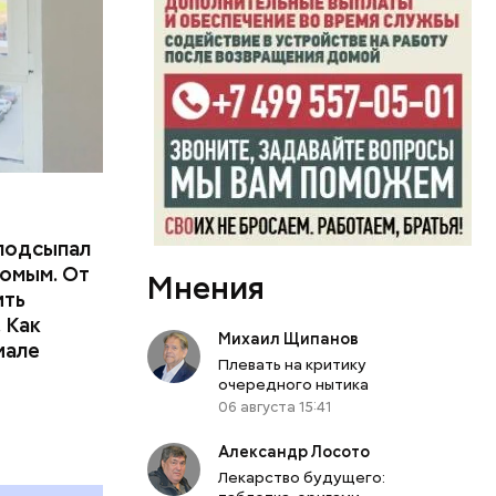
подсыпал
омым. От
Мнения
ить
тьям:
 Как
Михаил Щипанов
иале
Плевать на критику
ного
очередного нытика
06 августа 15:41
Александр Лосото
Лекарство будущего: