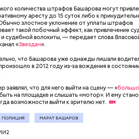
акого количества штрафов Башарова могут привле
расследование. В квартире потерпевших установ
ативному аресту до 15 суток либо к принудитель
амеру видеонаблюдения. На записи попал 25-летн
Обычно злостное уклонение от уплаты штрафов
их Артем Миссюра, который тайно приходил в кв
вает такой побочный эффект, как привлечение с
отчима и подсыпал им в еду химикаты. Также отра
 и судебной волокиты, — передает слова Власово
рядка отправились в село Чанко, где может скрыв
его младшая сестра.
канал «
Звездач
».
 злоумышленник. Параллельно с этим в Махачкале
ехват». Въезд и выезд в город перекрыты. Помимо
льно, что Башарова уже однажды лишали водите
ие патрулируют улицы, железнодорожный вокзал 
 произошло в 2012 году из-за вождения в состояни
.
р заявлял, что для него выйти на сцену — «
большо
быть на площадке и слышать «мотор». И ему стано
ay
огда возможности выйти к зрителю
нет.
deo
Как поменять батареи дома и
Как получить до
ПОЛИЦИЯ
МАРАТ БАШАРОВ
не получить штраф
рублей от госу
трудной ситуац
МИ2
претендовать и