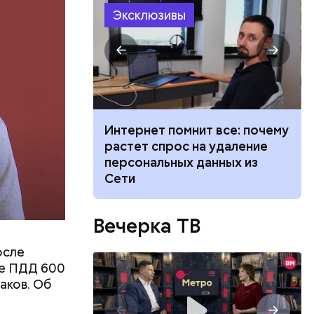
Эксклюзивы
елей,
колько
его
низил.
л
 жары: какой
Интернет помнит все: почему
Москве на
растет спрос на удаление
августа
персональных данных из
Сети
Вечерка ТВ
осле
ие ПДД 600
аков. Об