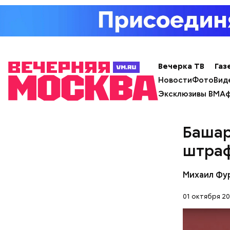
Примечате
Школы еди
спортсмен
ответ.
Вечерка ТВ
Газ
Новости
Фото
Вид
Эксклюзивы ВМ
Аф
Башар
штраф
Михаил Фу
01 октября 20
Молодого 