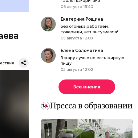
таблетка-оригами
06 августа 15:40
Екатерина Рощина
Без огонька работаем,
товарищи, нет энтузиазма!
аева
05 августа 12:03
Елена Соломатина
В жару лучше не есть жирную
пищу
ествия
05 августа 12:02
Все мнения
. Во дворе
ал
ена не
цию и
радавший