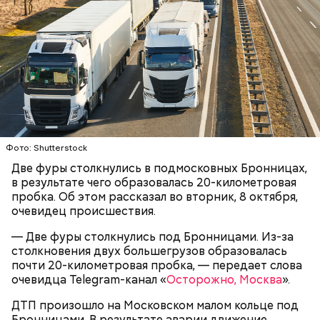
химикаты, купленные в интернет-магазине. 13
признал вину и показал следователям, как именно
января 2024 года он подсыпал дихлорэтан в
совершил преступление и где спрятал оружие, из
коктейль возлюбленной, отчего у нее случился
которого застрелил Мутаева.
инсульт. Девушка неделю
провела в коме
, а после
выписки из больницы узнала, что Миссюра
оформил на нее несколько кредитов.
Фото: Shutterstock
Две фуры столкнулись в подмосковных Бронницах,
в результате чего образовалась 20-километровая
пробка. Об этом рассказал во вторник, 8 октября,
очевидец происшествия.
— Две фуры столкнулись под Бронницами. Из-за
столкновения двух большегрузов образовалась
Как идет расследование
Кто еще был жертвой Миссюры
почти 20-километровая пробка, — передает слова
очевидца Telegram-канал «
Осторожно, Москва
».
ДТП произошло на Московском малом кольце под
Бронницами. В результате аварии движение