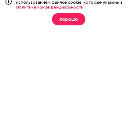
использованием файлов cookie, которые указаны в
Фотогалереи
Пресса в образовании
Политике конфиденциальности
Хорошо
Подписка на печатные
издания
Оформить
О газете
Реклама
Подписка на бумажные издания
Архив газеты
Вакансии
Команда
Контакты
Правовая информация