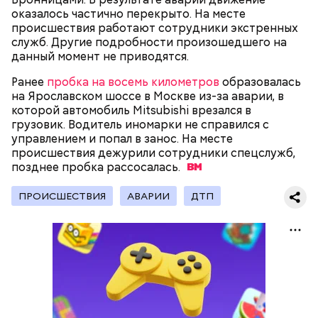
оказалось частично перекрыто. На месте
происшествия работают сотрудники экстренных
служб. Другие подробности произошедшего на
данный момент не приводятся.
Ранее
пробка на восемь километров
образовалась
на Ярославском шоссе в Москве из-за аварии, в
которой автомобиль Mitsubishi врезался в
грузовик. Водитель иномарки не справился с
управлением и попал в занос. На месте
Молодого человека задержали. На первом же
происшествия дежурили сотрудники спецслужб,
допросе он признался, что планировал отравить
позднее пробка
Примечательно, что летом 2023 года на Мутаева
рассосалась.
только отчима. Тогда следователи посчитали, что
уже нападали возле Школы единоборств. Тогда
мотивом преступления была квартира родителей,
неизвестный несколько раз выстрелил в
ПРОИСШЕСТВИЯ
АВАРИИ
ДТП
которая в случае их смерти перешла бы сыну. Но
спортсмена из травматического пистолета, а боец
спустя несколько дней Миссюра заявил, что ранее
открыл огонь
в ответ.
уже травил других людей.