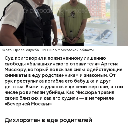
Стражи порядка отправились в село Чанко, где
Все началось в июне, когда двое супругов
может скрываться вероятный злоумышленник.
Видео: пресс-служба ГСУ СК по Московской области
обратились в местную больницу с жалобами на
Параллельно с этим в Махачкале объявлен план
плохое самочувствие. Врачи не смогли поставить
«Перехват». Въезд и выезд в город перекрыты.
им точный диагноз, после чего анализы
Помимо этого, полицейские патрулируют улицы,
потерпевших направили на экспертизу. В них
ОТРАВЛЕНИЯ
БАЛАШИХА
РОДИТЕЛИ
железнодорожный вокзал и аэропорт.
специалисты обнаружили сильнодействующий
СЛЕДСТВЕННЫЙ КОМИТЕТ
ЭКСПЕРТИЗЫ
химикат дихлорэтан, который не мог попасть в
организм супругов случайно. То же самое вещество
нашли в еде, изъятой из квартиры пострадавших.
Фото: Пресс-служба ГСУ СК по Московской области
Суд приговорил к пожизненному лишению
свободы «балашихинского отравителя» Артема
Миссюру, который подсыпал сильнодействующие
химикаты в еду родственникам и знакомым. От
рук преступника погибла его бабушка и друг
детства. Выжить удалось еще семи жертвам, в том
числе родителям убийцы. Как Миссюра травил
своих близких и как его судили — в материале
— Личность подозреваемого установлена,
«Вечерней Москвы».
полицией принимаются меры к задержанию, —
сообщили в пресс-службе
ГУ МВД России
по
Республике Дагестан.
Дихлорэтан в еде родителей