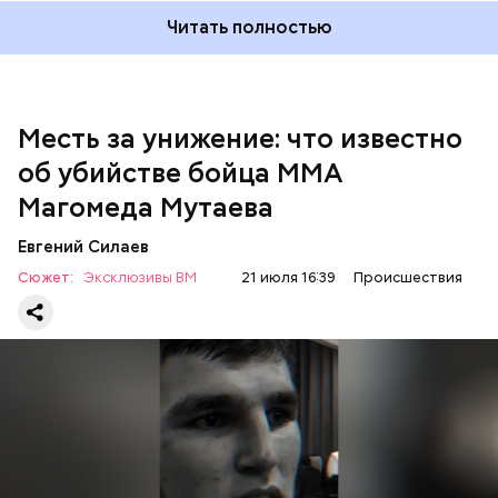
Читать полностью
Месть за унижение: что известно
об убийстве бойца ММА
Магомеда Мутаева
Евгений Силаев
По данному факту СК возбудил
уголовное дело
по
Сюжет:
Эксклюзивы ВМ
21 июля 16:39
Происшествия
двум статьям: «Убийство» и «Незаконный оборот
оружия». Расследование уголовного дела
взял на
контроль
председатель Следственного комитета
России Александр Бастрыкин.