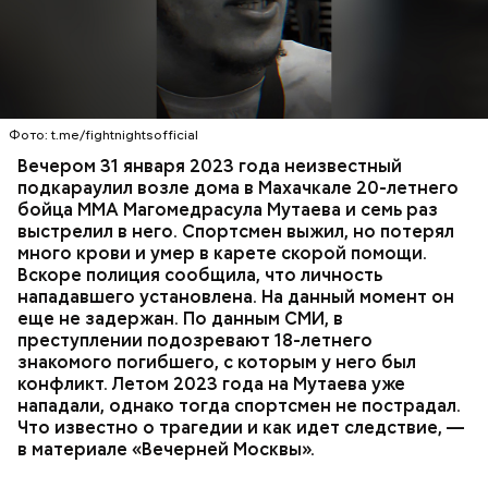
Вечером 31 января Мутаев возвращался домой с
тренировки. Во дворе жилого дома на улице
Гапцахской в Махачкале на бойца напал
неизвестный. Он выскочил из подъезда, выстрелил
Фото: t.me/fightnightsofficial
в спортсмена не менее семи раз и скрылся.
СПОРТ
СЛЕДСТВЕННЫЙ КОМИТЕТ
ММА
Вечером 31 января 2023 года неизвестный
Очевидцы трагедии вызвали полицию и скорую
РЕСПУБЛИКА ДАГЕСТАН
СМЕРТЬ
подкараулил возле дома в Махачкале 20-летнего
помощь, однако врачи оказались бессильны —
бойца ММА Магомедрасула Мутаева и семь раз
пострадавший умер по пути в больницу.
выстрелил в него. Спортсмен выжил, но потерял
много крови и умер в карете скорой помощи.
Вскоре полиция сообщила, что личность
нападавшего установлена. На данный момент он
еще не задержан. По данным СМИ, в
преступлении подозревают 18-летнего
знакомого погибшего, с которым у него был
конфликт. Летом 2023 года на Мутаева уже
нападали, однако тогда спортсмен не пострадал.
Что известно о трагедии и как идет следствие, —
в материале «Вечерней Москвы».