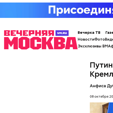
Вечерка ТВ
Газ
Новости
Фото
Вид
Эксклюзивы ВМ
Аф
Как Цу
Путин
Крем
Анфиса Ду
08 октября 20
В сентябр
хватает у