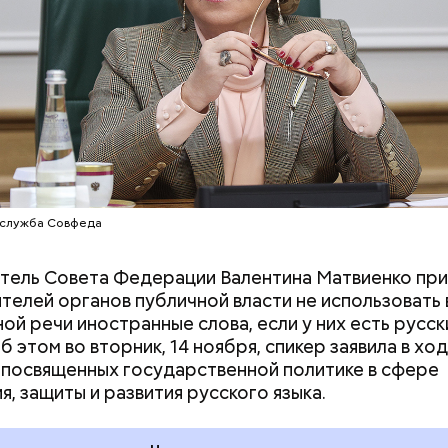
-служба Совфеда
ель Совета Федерации Валентина Матвиенко при
телей органов публичной власти не использовать 
ой речи иностранные слова, если у них есть русск
б этом во вторник, 14 ноября, спикер заявила в хо
ь арбуза и День поцелуев
День собирания звез
 посвященных государственной политике в сфере
ркалом: какие праздники
Международный ден
я, защиты и развития русского языка.
чают в России и мире 3
холостяка: какие пр
уста
отмечают в России и
августа