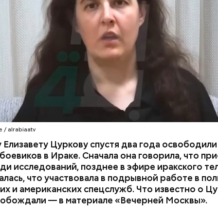
ель выделила термины «модератор», «дедлайн»,
к» и призвала их заменить на «ведущий», «срок и
в» соответственно, поскольку в большинстве случ
ание выглядит совершенно неуместно и с этим ну
 / alrabiaatv
 Елизавету Цуркову спустя два года освободили 
боевиков в Ираке. Сначала она говорила, что при
ди исследований, позднее в эфире иракского те
алась, что участвовала в подрывной работе в пол
их и американских спецслужб. Что известно о Ц
вобождали — в материале «Вечерней Москвы».