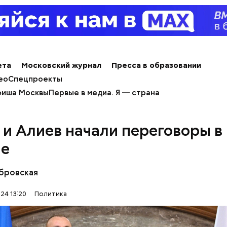
ета
Московский журнал
Пресса в образовании
ео
Спецпроекты
иша Москвы
Первые в медиа. Я — страна
ркова призналась в работе на спецс
 и Алиев начали переговоры в
ле
бровская
24 13:20
Политика
е спикер заявила, что в школах сразу нескольких 
чебников
, а на существующие значительно повысил