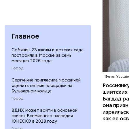
Израиль.
Главное
Председат
«кофебрей
Собянин: 23 школы и детских сада
и «переры
построили в Москве за семь
использов
месяцев 2026 года
бороться.
Город
Фото: Youtube
Сергунина пригласила москвичей
Россиянку
оценить летние площадки на
Бульварном кольце
шиитских 
Багдад ра
Город
она призн
ВДНХ может войти в основной
израильск
список Всемирного наследия
как ее ос
ЮНЕСКО в 2028 году
Город