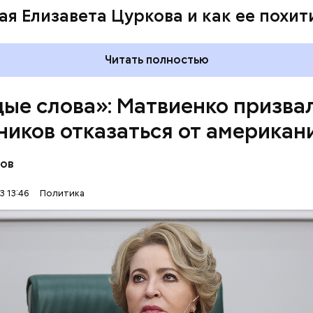
ая Елизавета Цуркова и как ее похит
Читать полностью
ые слова»: Матвиенко призва
ников отказаться от американ
нов
слова используются в официальной речи без над
ии устоявшихся русских соответствий, — заявила 
3 13:46
Политика
ЯЗЫК
ЧИНОВНИКИ
ВАЛЕНТИНА МАТВИЕНКО