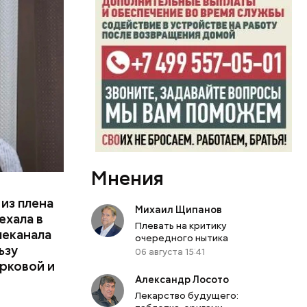
сполнения»
аев их
жно
Мнения
из плена
Михаил Щипанов
ехала в
Плевать на критику
леканала
очередного нытика
ьзу
06 августа 15:41
урковой и
Александр Лосото
Лекарство будущего: