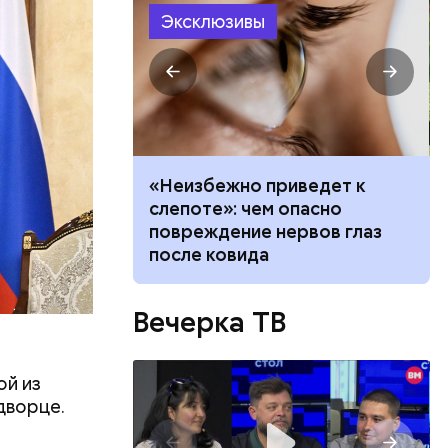
Эксклюзивы
вать
«Неизбежно приведет к
висимость от
слепоте»: чем опасно
ает любовь в
повреждение нервов глаз
после ковида
ода
у
уппировке
Вечерка ТВ
ой из
дворце.