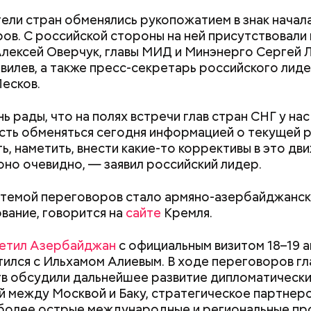
ели стран обменялись рукопожатием в знак начал
чего Матвиенко отметила, что вопрос укрепления
ов. С российской стороны на ней присутствовали 
языка на мировой арене заслуживает пристального
лексей Оверчук, главы МИД и Минэнерго Сергей 
Telegram
-канал «Совет Федерации».
вилев, а также пресс-секретарь российского лид
есков.
ь рады, что на полях встречи глав стран СНГ у нас
ть обменяться сегодня информацией о текущей р
ь, наметить, внести какие-то коррективы в это дв
 оно очевидно, — заявил российский лидер.
темой переговоров стало армяно-азербайджанс
вание, говорится на
сайте
Кремля.
023 года 47-летняя ученая приехала в Багдад для 
исследования, которое позднее хотела использов
етил Азербайджан
с официальным визитом 18–19 а
кторской диссертации в Принстонском универси
Как получить до 100 тысяч
Как узнать, снес
тился с Ильхамом Алиевым. В ходе переговоров гл
м
Walla
, в столицу Ирака Цуркова попала по росси
рублей от государства при
реновации в Мос
в обсудили дальнейшее развитие дипломатическ
трудной ситуации: кто может
искать информа
 между Москвой и Баку, стратегическое партнерс
претендовать и какие нужны
более острые международные и региональные пр