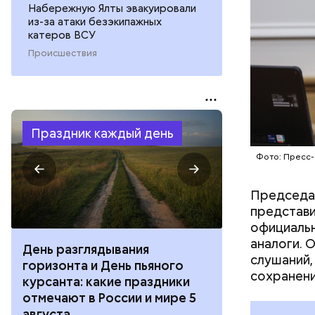
Набережную Ялты эвакуировали
из-за атаки безэкипажных
катеров ВСУ
Происшествия
Праздник каждый день
Фото: Пресс
Председат
представи
официальн
аналоги. О
День качания на качелях и
Ден
слушаний,
яного
День шампанского: какие
с зе
сохранени
здники
праздники отмечают в России
отме
мире 5
и мире 4 августа
авг