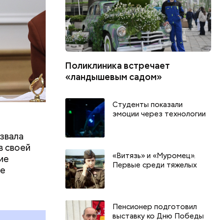
Поликлиника встречает
«ландышевым садом»
Студенты показали
эмоции через технологии
звала
в своей
«Витязь» и «Муромец».
ие
Первые среди тяжелых
де
д и
ь
аздники
Пенсионер подготовил
 мире 7
выставку ко Дню Победы