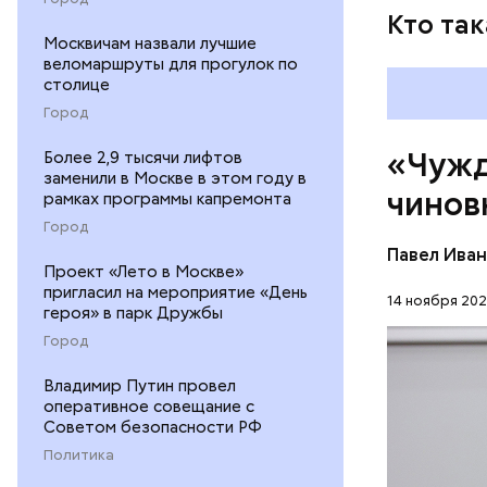
Кто так
Москвичам назвали лучшие
веломаршруты для прогулок по
столице
Город
«Чужд
Более 2,9 тысячи лифтов
заменили в Москве в этом году в
чинов
рамках программы капремонта
Город
Павел Ива
Проект «Лето в Москве»
— Чуждые 
пригласил на мероприятие «День
при налич
14 ноября 202
героя» в парк Дружбы
РУССКИЙ 
Город
Владимир Путин провел
оперативное совещание с
Советом безопасности РФ
Политика