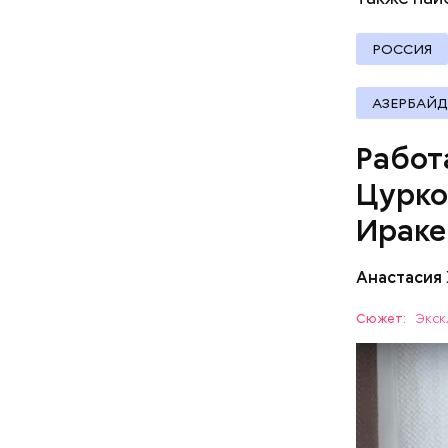
РОССИЯ
Спикер Со
АЗЕРБАЙ
публичной
содержани
Работ
привела ц
Вербицкой
Цурко
Ираке
Анастасия
Сюжет:
Экск
Елизавета
докторант
Она заним
ПОХИЩЕН
популярны
когда ей 