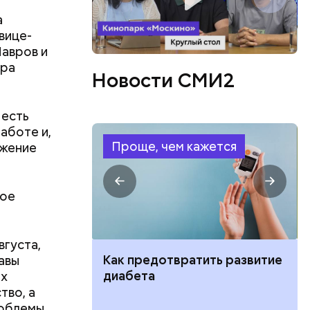
а
 позиций
вице-
 внимания,
Лавров и
ера
Новости СМИ2
 есть
аботе и,
Проще, чем кажется
ижение
кое
проведения
ать для
вгуста,
тете США.
ут ли дом по
Как предотвратить развитие
авы
йскому
кве: где
диабета
их
цию и сроки
тво, а
облемы.