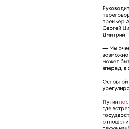
Руководит
Среди про
переговор
русского 
премьер А
передает
Сергей Ци
Дмитрий П
— Мы очен
возможнос
может быт
вперед, а
Основной 
урегулиро
В марте 2
научного 
Путин
пос
защиты до
Как поменять батареи дома и
где встре
По данны
не получить штраф
государст
паспорту.
отношений
также наи