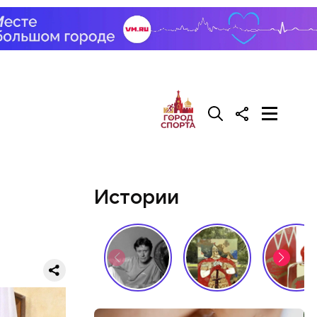
лужбы
Истории
регионов
не
ись цены.