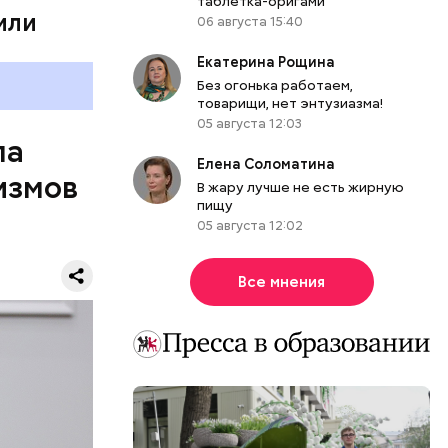
таблетка-оригами
или
06 августа 15:40
Екатерина Рощина
Без огонька работаем,
товарищи, нет энтузиазма!
05 августа 12:03
ла
Елена Соломатина
измов
В жару лучше не есть жирную
пищу
05 августа 12:02
обности
Матвиенко.
Все мнения