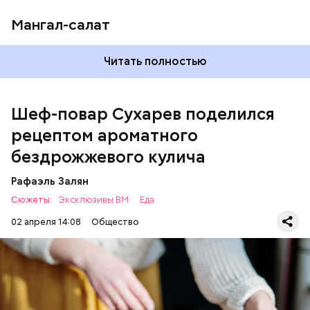
Мангал-салат
— Этот вариант кулича не содержит дрожжей,
Читать полностью
поэтому люди, которые любят сидеть на диете,
оценят его.
Шеф-повар Сухарев поделился
рецептом ароматного
бездрожжевого кулича
Рафаэль Залян
Сюжеты:
Эксклюзивы ВМ
Еда
02 апреля 14:08
Общество
Первый необычный рецепт кулича несколько