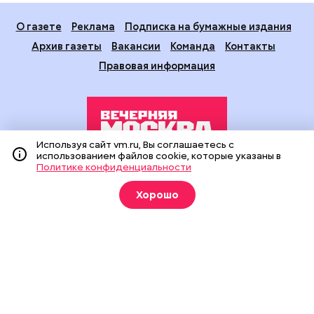
О газете
Реклама
Подписка на бумажные издания
Архив газеты
Вакансии
Команда
Контакты
Правовая информация
Используя сайт vm.ru, Вы соглашаетесь с
использованием файлов cookie, которые указаны в
Политике конфиденциальности
Издание создано при финансовой поддержке Департамента
средств массовой информации и рекламы города Москвы.
Хорошо
На сайте применяются рекомендательные технологии
(информационные технологии предоставления информации
на основе сбора, систематизации и анализа сведений,
относящихся к предпочтениям пользователей сети
«Интернет», находящихся на территории Российской
Федерации).
Сетевое издание "Вечерняя Москва" (18+) зарегистрировано
в Федеральной службе по надзору в сфере связи,
информационных технологий и массовых коммуникаций
(Роскомнадзор). Свидетельство о регистрации ЭЛ № ФС 77 -