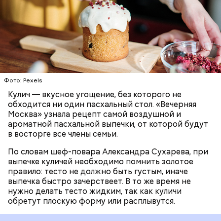
отличается от классической рецептуры, так как
содержит нестандартную начинку:
ПРАЗДНИКИ
РЕЦЕПТЫ
ПАСХА
Фото: Pexels
Кулич — вкусное угощение, без которого не
обходится ни один пасхальный стол. «Вечерняя
Москва» узнала рецепт самой воздушной и
ароматной пасхальной выпечки, от которой будут
в восторге все члены семьи.
По словам шеф-повара Александра Сухарева, при
выпечке куличей необходимо помнить золотое
правило: тесто не должно быть густым, иначе
выпечка быстро зачерствеет. В то же время не
нужно делать тесто жидким, так как куличи
обретут плоскую форму или расплывутся.