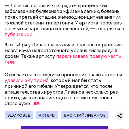
— Лечение осложняется рядом хронических
заболеваний: буллезная эмфизема легких, болезнь
почек третьей стадии, железодифицитная анемия
тяжелой степени, гипертония. У артиста проблемы
с речью и парез лица и конечностей, — говорится в
— Бывает тушенка, в которой много сала и
публикации
.
добавок, — ее нежелательно есть. Если эта тушенка
Диетолог Русакова рассказала,
— Затем достать подпекшийся до темного цвета
— просто мясо или даже домашнего
9 октября у Ливанова выявили опасное поражение
что должно быть в составе
перец с углей и переложить его в пакет, чтобы
приготовления, то один-два раза в неделю она
мозга из-за недостаточного уровня кислорода в
крабовых палочек
— Из указанных мною объемов у вас должно
кожица стала мягкой. После необходимо снять эту
может присутствовать в рационе, — подчеркнула
крови. Также артисту
парализовало правую часть
получиться три кулича среднего размера. Выпекать
кожицу с овоща и нарезать. Далее готовые лук,
специалист.
Диетолог Соломатина объяснила,
тела
.
их нужно при температуре 180 градусов около 40
баклажан и кабачок разрезать пополам, а помидор
как без вреда для здоровья выйти
минут.
— на крупные дольки, — рассказал собеседник
из Великого поста
Отмечается, что медики прооперировали актера и
«ВМ».
удалили ему тромб
, который мог бы стать
причиной его гибели. Утверждается, что после
вмешательства хирургов Ливанов несколько раз
приходил в сознание, однако позже ему снова
стало
хуже.
ЗДОРОВЬЕ
АКТЕРЫ
ВАСИЛИЙ ЛИВАНОВ