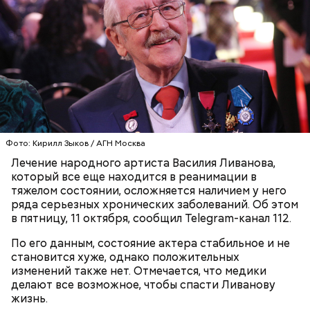
двое, добавила Русакова. В противном случае при
вскрытии происходят процессы окисления, и
металлическая упаковка начинает оказывать
негативное влияние на мясо, заключила специалист.
Фото: Кирилл Зыков / АГН Москва
Лечение народного артиста Василия Ливанова,
По словам врача, тушенка полезнее колбасы,
который все еще находится в реанимации в
потому что является отварным и герметично
Глазурь
тяжелом состоянии, осложняется наличием у него
упакованным продуктом. Однако если на упаковке
ряда серьезных хронических заболеваний. Об этом
Для заправки нужно мелко нарезать чеснок и
есть повреждения, то в таком случае даже
в пятницу, 11 октября, сообщил Telegram-канал 112.
смешать его с уксусом, оливковым маслом, сахаром
качественную тушенку брать не стоит. Она
и нарезанной веточкой тархуна.
непригодна для употребления и может стать
По его данным, состояние актера стабильное и не
причиной развития ботулизма или других опасных
становится хуже, однако положительных
инфекций.
изменений также нет. Отмечается, что медики
делают все возможное, чтобы спасти Ливанову
жизнь.