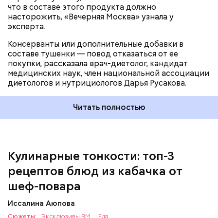
что в составе этого продукта должно
насторожить, «Вечерняя Москва» узнала у
эксперта.
Консерванты или дополнительные добавки в
составе тушенки — повод отказаться от ее
Кабачок — 1 шт.
покупки, рассказала врач-диетолог, кандидат
Желтый болгарский перец — 1 шт.
медицинских наук, член национальной ассоциации
Красный болгарский перец — 1 шт.
диетологов и нутрициологов Дарья Русакова.
Зеленый перец — 1 шт.
Для кулича понадобится:
Красный лук — 1 шт.
Баклажан — 1 шт.
Читать полностью
Помидор — 2 шт.
Сыр адыгейский —200 гр.
Соль по вкусу.
Кулинарные тонкости: топ-3
рецептов блюд из кабачка от
шеф-повара
Иссалина Аюпова
Сюжеты:
Эксклюзивы ВМ
Еда