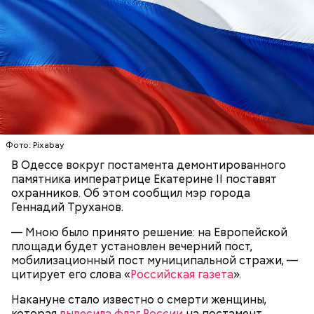
Он также уточнил, что у человека крайне мало
шансов выжить, если он окажется на пути у акулы.
Ни один метод и способ защиты или обороны в
стрессовой ситуации не помогает, ведь у морского
обитателя больше преимуществ в воде как по
выносливости, так и по силе.
— Таких деревень много, их 95 в заповеднике. Это
Фото: Pixabay
вообще отдельный объект исследования, —
В Одессе вокруг постамента демонтированного
заметил он.
памятника императрице Екатерине II поставят
охранников. Об этом сообщил мэр города
Геннадий Труханов.
— Мною было принято решение: на Европейской
площади будет установлен вечерний пост,
мобилизационный пост муниципальной стражи, —
цитирует его слова «
Российская газета
».
— Хищник чувствует кровь, разведенную в
морской воде в пропорции один к миллиону, —
Накануне стало известно о смерти женщины,
пояснил собеседник «ВМ».
которая
вывесила флаг России
на постамент