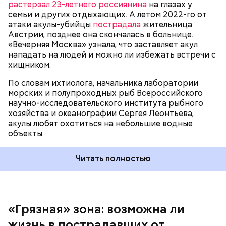
растерзал 23-летнего россиянина
на глазах у
семьи и других отдыхающих. А летом 2022-го от
атаки акулы-убийцы
пострадала
жительница
Австрии, позднее она скончалась в больнице.
«Вечерняя Москва» узнала, что заставляет акул
Собеседник «Вечерней Москвы» отметил, что еще
нападать на людей и можно ли избежать встречи с
несколько лет назад о таких походах даже мечтать
хищником.
не приходилось, но сегодня это вполне
укладывается в рамки официальной экскурсии с
По словам ихтиолога, начальника лаборатории
гидом.
морских и полупроходных рыб Всероссийского
научно-исследовательского института рыбного
хозяйства и океанографии Сергея Леонтьева,
акулы любят охотиться на небольшие водные
объекты.
Читать полностью
«Грязная» зона: возможна ли
Так как расстояния большие, экскурсионные
жизнь в пострадавших от
группы преодолевают первые 15 километров на