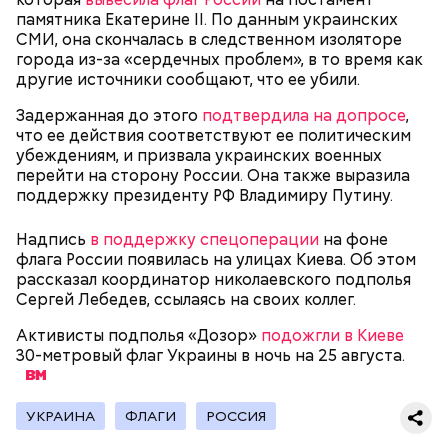
памятника Екатерине II. По данным украинских
СМИ, она скончалась в следственном изоляторе
Экскурсовод отметил, что в заповеднике нет
города из-за «сердечных проблем», в то время как
могильников, техники и мертвых городов,
другие источники сообщают, что ее убили.
притягивающих сталкеров, как в украинской
Припяти. А на пожарную вышку, откуда можно
Задержанная до этого
подтвердила на допросе
,
увидеть территорию чернобыльской станции,
что ее действия соответствуют ее политическим
подниматься запрещено. Зато есть выселенные
убеждениям, и призвала украинских военных
деревни — местный эксклюзив.
перейти на сторону России. Она также выразила
поддержку президенту РФ Владимиру Путину.
Надпись
в поддержку спецоперации
на фоне
флага России появилась на улицах Киева. Об этом
Особенно опасно контактировать с водой, если вы
рассказал координатор николаевского подполья
оказались в открытом море и получили порез или
Атака хищника: ихтиолог
Сергей Лебедев, ссылаясь на своих коллег.
ранку. Акула чувствует даже небольшое
объяснил, почему акулы
количество крови на расстоянии до полутора
нападают на человека
Активисты подполья «Дозор»
подожгли в Киеве
километров. Если вы поранились в воде, сразу же
30-метровый флаг Украины в ночь на 25 августа.
выходите на берег.
УКРАИНА
ФЛАГИ
РОССИЯ
— Во время перелета вы больше облучаетесь, чем в
период нахождения не территории в течение