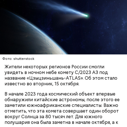
Ингредиенты:
Фото: shutterstock
Жители некоторых регионов России смогли
увидеть в ночном небе комету C/202З AЗ под
Ранние плоды, по словам врача, лучше не есть:
название «Цзыцзиньшaнь-ATLAS». Об этом стало
Терапевт Кондрахин назвал
известно во вторник, 15 октября.
Чистит сосуды и защищает от
продукты и напитки, которые
рака: чем полезен кресс-салат
выводят токсины из организма
В начале 2023 года космический объект впервые
обнаружили китайские астрономы, после этого ее
заметили южноафриканские специалисты. Важно
отметить, что эта комета совершает один оборот
вокруг Солнца за 80 тысяч лет. Для южного
полушария она была заметна в начале октября, а к