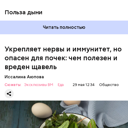
виде или припущенном на сковороде.
Польза дыни
Читать полностью
Укрепляет нервы и иммунитет, но
опасен для почек: чем полезен и
— Если человек уже болеет мочекаменной
вреден щавель
болезнью, щавель ему не рекомендуется. При
артрите, гастрите, холецистите, синдроме
Иссалина Аюпова
раздраженного кишечника, язвах и панкреатите
Сюжеты:
Эксклюзивы ВМ
Еда
29 мая 12:34
Общество
продукт тоже лучше исключить из рациона, —
предупредила врач. — Он может привести к
повышению кислотности желудка и раздражать
слизистые оболочки.