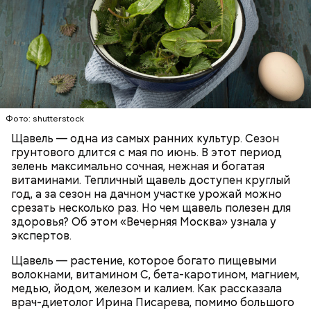
Опасность же щавеля состоит в том, что он
содержит большое количество щавелевой кислоты,
которая может способствовать образованию
Фото: shutterstock
камней в почках, объяснила диетолог.
Щавель — одна из самых ранних культур. Сезон
ЗДОРОВЬЕ
ВРАЧИ
РАСТЕНИЯ
грунтового длится с мая по июнь. В этот период
ПРОДУКТЫ
зелень максимально сочная, нежная и богатая
витаминами. Тепличный щавель доступен круглый
год, а за сезон на дачном участке урожай можно
срезать несколько раз. Но чем щавель полезен для
здоровья? Об этом «Вечерняя Москва» узнала у
экспертов.
Щавель — растение, которое богато пищевыми
волокнами, витамином С, бета-каротином, магнием,
медью, йодом, железом и калием. Как рассказала
врач-диетолог Ирина Писарева, помимо большого