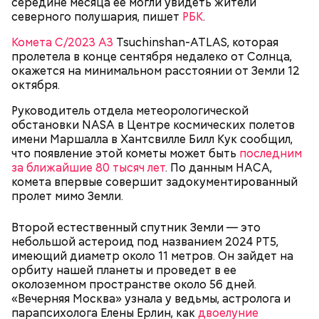
Спагетти из кабачков
середине месяца ее могли увидеть жители
северного полушария, пишет
РБК
.
Комета C/2023 A3
Tsuchinshan-ATLAS, которая
пролетела в конце сентября недалеко от Солнца,
окажется на минимальном расстоянии от Земли 12
— В дыне содержится много сахара, который
октября.
представлен фруктозой. С одной стороны — это
хорошо, потому что дает энергию. Но важно
Руководитель отдела метеорологической
помнить, что сладкими дынями не нужно сильно
обстановки NASA в Центре космических полетов
увлекаться, так же как и арбузами, людям с
имени Маршалла в Хантсвилле Билл Кук сообщил,
сахарным диабетом и лишним весом, —
что появление этой кометы может быть
последним
подчеркнула доктор.
за ближайшие 80 тысяч лет
. По данным НАСА,
комета впервые совершит задокументированный
пролет мимо Земли.
Второй естественный спутник Земли — это
— Кабачки, порезанные кубиками, нужно легко
небольшой астероид под названием 2024 PT5,
обжарить на сковороде. К ним добавляются зелень
имеющий диаметр около 11 метров. Он зайдет на
петрушки, чеснок, соль и оливковое масло.
орбиту нашей планеты и проведет в ее
Получается очень вкусно, — поделился рецептом
околоземном пространстве около 56 дней.
Копылов.
«Вечерняя Москва» узнала у ведьмы, астролога и
парапсихолога Елены Ерлин, как
двоелуние