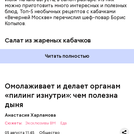
можно приготовить много интересных и полезных
блюд. Топ-5 необычных рецептов с кабачками
«Вечерней Москве» перечислил шеф-повар Борис
Вред дыни
Копылов.
Салат из жареных кабачков
А врач-эндокринолог Алексей Калинчев рассказал,
что существует множество блюд, где используют
растение.
Читать полностью
кремний — укрепляет кости, зубы, волосы и
ногти и оказывает омолаживающее действие;
витамин С — работает как антиоксидант,
иммуномодулятор, помогает выработке
соединительной ткани, улучшает тургор кожи;
Омолаживает и делает органам
клетчатка — достаточно нежная и забирает
«пилинг изнутри»: чем полезна
излишки холестерина, сахара и соли тяжелых
металлов;
дыня
фолиевая кислота (в большом количестве) —
она необходима беременным женщинам,
Анастасия Харламова
— В момент стресса он держит сосуды под
чтобы формировалась нервная трубка у
Сюжеты:
контролем и контролирует более 300 реакций
Эксклюзивы ВМ
Еда
плода. Также ее рекомендуют принимать для
нашего организма. Также положительно влияет на
снижения уровня гомоцистеина — это
05 августа 11:45
Общество