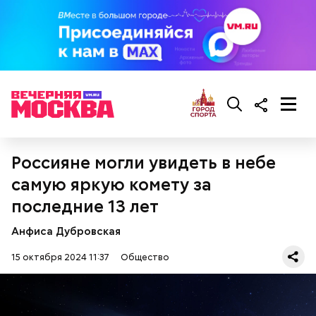
предостерегла Соломатина.
кабачок;
брынза;
растительное масло;
помидоры черри либо грунтовые.
Россияне могли увидеть в небе
самую яркую комету за
последние 13 лет
беременным, кормящим женщинам;
людям с ослабленной иммунной системой;
Анфиса Дубровская
пожилым;
детям.
15 октября 2024 11:37
Общество