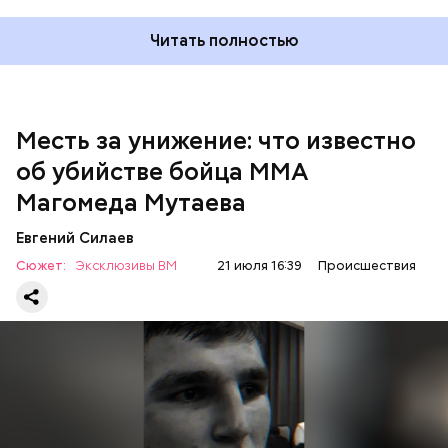
Читать полностью
Месть за унижение: что известно
об убийстве бойца ММА
Магомеда Мутаева
Евгений Силаев
По данному факту СК возбудил
уголовное дело
по
Сюжет:
Эксклюзивы ВМ
21 июля 16:39
Происшествия
двум статьям: «Убийство» и «Незаконный оборот
оружия». Расследование уголовного дела
взял на
контроль
председатель Следственного комитета
России Александр Бастрыкин.