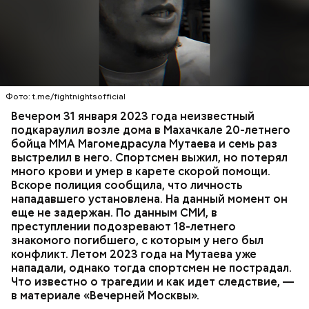
Вечером 31 января Мутаев возвращался домой с
тренировки. Во дворе жилого дома на улице
Гапцахской в Махачкале на бойца напал
неизвестный. Он выскочил из подъезда, выстрелил
Фото: t.me/fightnightsofficial
в спортсмена не менее семи раз и скрылся.
СПОРТ
СЛЕДСТВЕННЫЙ КОМИТЕТ
ММА
Вечером 31 января 2023 года неизвестный
Очевидцы трагедии вызвали полицию и скорую
РЕСПУБЛИКА ДАГЕСТАН
СМЕРТЬ
подкараулил возле дома в Махачкале 20-летнего
помощь, однако врачи оказались бессильны —
бойца ММА Магомедрасула Мутаева и семь раз
пострадавший умер по пути в больницу.
выстрелил в него. Спортсмен выжил, но потерял
много крови и умер в карете скорой помощи.
Вскоре полиция сообщила, что личность
нападавшего установлена. На данный момент он
еще не задержан. По данным СМИ, в
преступлении подозревают 18-летнего
знакомого погибшего, с которым у него был
конфликт. Летом 2023 года на Мутаева уже
нападали, однако тогда спортсмен не пострадал.
Что известно о трагедии и как идет следствие, —
в материале «Вечерней Москвы».