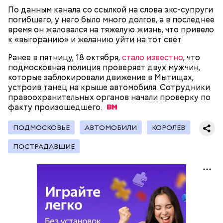
По данным канала со ссылкой на слова экс-супруги
погибшего, у него было много долгов, а в последнее
время он жаловался на тяжелую жизнь, что привело
к «выгоранию» и желанию уйти на тот свет.
Ранее в пятницу, 18 октября,
стало известно
, что
подмосковная полиция проверяет двух мужчин,
которые заблокировали движение в Мытищах,
устроив танец на крыше автомобиля. Cотрудники
правоохранительных органов начали проверку по
факту
произошедшего.
Молодого человека задержали. На первом же
допросе он признался, что планировал отравить
Примечательно, что летом 2023 года на Мутаева
ПОДМОСКОВЬЕ
АВТОМОБИЛИ
КОРОЛЕВ
только отчима. Тогда следователи посчитали, что
уже нападали возле Школы единоборств. Тогда
мотивом преступления была квартира родителей,
неизвестный несколько раз выстрелил в
ПОСТРАДАВШИЕ
которая в случае их смерти перешла бы сыну. Но
спортсмена из травматического пистолета, а боец
спустя несколько дней Миссюра заявил, что ранее
открыл огонь
в ответ.
уже травил других людей.