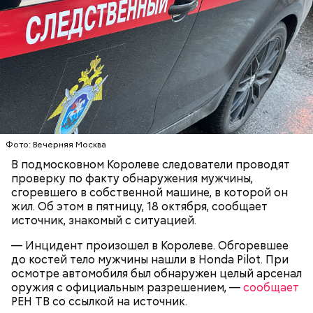
Именно на ней молодой человек впервые испытал
знакомого Надырхана Кадирханова. На допросе он
химикаты, купленные в интернет-магазине. 13
признал вину и показал следователям, как именно
января 2024 года он подсыпал дихлорэтан в
совершил преступление и где спрятал оружие, из
коктейль возлюбленной, отчего у нее случился
которого застрелил Мутаева.
инсульт. Девушка неделю
провела в коме
, а после
выписки из больницы узнала, что Миссюра
оформил на нее несколько кредитов.
Фото: Вечерняя Москва
В подмосковном Королеве следователи проводят
проверку по факту обнаружения мужчины,
сгоревшего в собственной машине, в которой он
жил. Об этом в пятницу, 18 октября, сообщает
источник, знакомый с ситуацией.
— Инцидент произошел в Королеве. Обгоревшее
Как идет расследование
до костей тело мужчины нашли в Honda Pilot. При
Кто еще был жертвой Миссюры
осмотре автомобиля был обнаружен целый арсенал
оружия с официальным разрешением, —
сообщает
РЕН ТВ со ссылкой на источник.