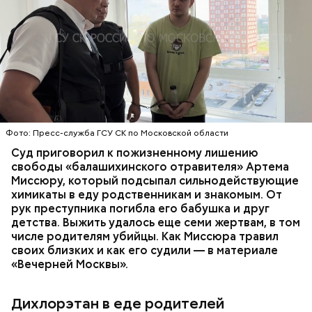
Стражи порядка отправились в село Чанко, где
Все началось в июне, когда двое супругов
может скрываться вероятный злоумышленник.
Видео: пресс-служба ГСУ СК по Московской области
обратились в местную больницу с жалобами на
Параллельно с этим в Махачкале объявлен план
плохое самочувствие. Врачи не смогли поставить
«Перехват». Въезд и выезд в город перекрыты.
им точный диагноз, после чего анализы
Помимо этого, полицейские патрулируют улицы,
потерпевших направили на экспертизу. В них
ОТРАВЛЕНИЯ
БАЛАШИХА
РОДИТЕЛИ
железнодорожный вокзал и аэропорт.
специалисты обнаружили сильнодействующий
СЛЕДСТВЕННЫЙ КОМИТЕТ
ЭКСПЕРТИЗЫ
химикат дихлорэтан, который не мог попасть в
организм супругов случайно. То же самое вещество
нашли в еде, изъятой из квартиры пострадавших.
Фото: Пресс-служба ГСУ СК по Московской области
Суд приговорил к пожизненному лишению
свободы «балашихинского отравителя» Артема
Миссюру, который подсыпал сильнодействующие
химикаты в еду родственникам и знакомым. От
рук преступника погибла его бабушка и друг
детства. Выжить удалось еще семи жертвам, в том
числе родителям убийцы. Как Миссюра травил
своих близких и как его судили — в материале
— Личность подозреваемого установлена,
«Вечерней Москвы».
полицией принимаются меры к задержанию, —
сообщили в пресс-службе
ГУ МВД России
по
Республике Дагестан.
Дихлорэтан в еде родителей