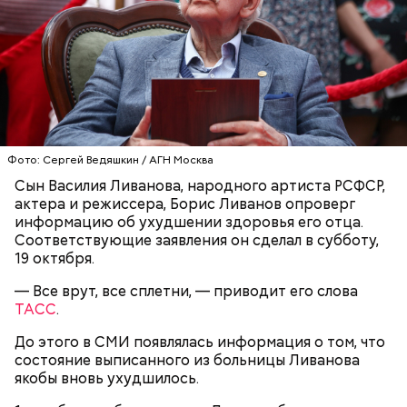
Ингредиенты:
Фото: Сергей Ведяшкин / АГН Москва
Сын Василия Ливанова, народного артиста РСФСР,
актера и режиссера, Борис Ливанов опроверг
информацию об ухудшении здоровья его отца.
Соответствующие заявления он сделал в субботу,
19 октября.
Ранние плоды, по словам врача, лучше не есть:
— Все врут, все сплетни, — приводит его слова
Терапевт Кондрахин назвал
Чистит сосуды и защищает от
ТАСС
.
продукты и напитки, которые
рака: чем полезен кресс-салат
выводят токсины из организма
До этого в СМИ появлялась информация о том, что
состояние выписанного из больницы Ливанова
якобы вновь ухудшилось.