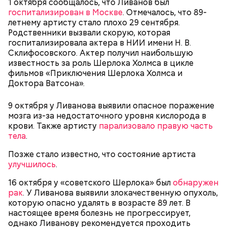
1 октября сообщалось, что Ливанов был
госпитализирован в Москве
. Отмечалось, что 89-
Спагетти из кабачков
летнему артисту стало плохо 29 сентября.
Родственники вызвали скорую, которая
госпитализировала актера в НИИ имени Н. В.
Склифосовского. Актер получил наибольшую
известность за роль Шерлока Холмса в цикле
— В дыне содержится много сахара, который
фильмов «Приключения Шерлока Холмса и
представлен фруктозой. С одной стороны — это
Доктора Ватсона».
хорошо, потому что дает энергию. Но важно
помнить, что сладкими дынями не нужно сильно
9 октября у Ливанова выявили опасное поражение
увлекаться, так же как и арбузами, людям с
мозга из-за недостаточного уровня кислорода в
сахарным диабетом и лишним весом, —
крови. Также артисту
парализовало правую часть
подчеркнула доктор.
тела
.
Позже стало известно, что состояние артиста
улучшилось
.
16 октября у «советского Шерлока» был
обнаружен
— Кабачки, порезанные кубиками, нужно легко
рак
. У Ливанова выявили злокачественную опухоль,
обжарить на сковороде. К ним добавляются зелень
которую опасно удалять в возрасте 89 лет. В
петрушки, чеснок, соль и оливковое масло.
настоящее время болезнь не прогрессирует,
Получается очень вкусно, — поделился рецептом
однако Ливанову рекомендуется проходить