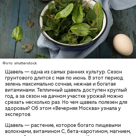
Опасность же щавеля состоит в том, что он
содержит большое количество щавелевой кислоты,
которая может способствовать образованию
Фото: shutterstock
камней в почках, объяснила диетолог.
Щавель — одна из самых ранних культур. Сезон
ЗДОРОВЬЕ
ВРАЧИ
РАСТЕНИЯ
грунтового длится с мая по июнь. В этот период
ПРОДУКТЫ
зелень максимально сочная, нежная и богатая
витаминами. Тепличный щавель доступен круглый
год, а за сезон на дачном участке урожай можно
срезать несколько раз. Но чем щавель полезен для
здоровья? Об этом «Вечерняя Москва» узнала у
экспертов.
Щавель — растение, которое богато пищевыми
волокнами, витамином С, бета-каротином, магнием,