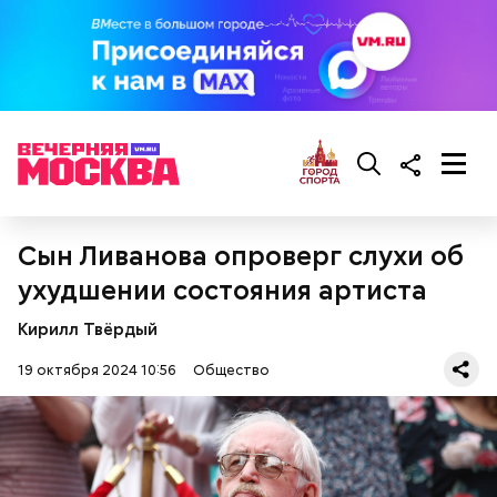
нитратов, которое вызовет головокружение,
гипоксию и ухудшение физического состояния, —
предостерегла Соломатина.
кабачок;
брынза;
растительное масло;
помидоры черри либо грунтовые.
Сын Ливанова опроверг слухи об
ухудшении состояния артиста
Кирилл Твёрдый
беременным, кормящим женщинам;
19 октября 2024 10:56
Общество
людям с ослабленной иммунной системой;
пожилым;
детям.