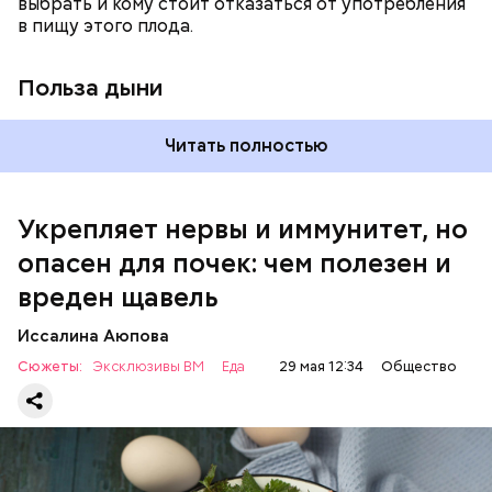
выбрать и кому стоит отказаться от употребления
достаточно включать щавель в рацион несколько
в пищу этого плода.
раз в месяц. В небольших количествах в свежем
виде или припущенном на сковороде.
Польза дыни
Читать полностью
Укрепляет нервы и иммунитет, но
опасен для почек: чем полезен и
— Если человек уже болеет мочекаменной
вреден щавель
болезнью, щавель ему не рекомендуется. При
артрите, гастрите, холецистите, синдроме
Иссалина Аюпова
раздраженного кишечника, язвах и панкреатите
Сюжеты:
Эксклюзивы ВМ
Еда
29 мая 12:34
Общество
продукт тоже лучше исключить из рациона, —
предупредила врач. — Он может привести к
повышению кислотности желудка и раздражать
слизистые оболочки.