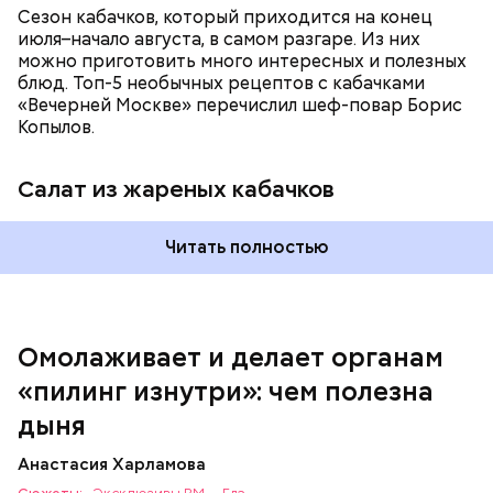
Сезон кабачков, который приходится на конец
июля–начало августа, в самом разгаре. Из них
можно приготовить много интересных и полезных
блюд. Топ-5 необычных рецептов с кабачками
«Вечерней Москве» перечислил шеф-повар Борис
Вред дыни
Копылов.
Салат из жареных кабачков
А врач-эндокринолог Алексей Калинчев рассказал,
что существует множество блюд, где используют
растение.
Читать полностью
кремний — укрепляет кости, зубы, волосы и
ногти и оказывает омолаживающее действие;
витамин С — работает как антиоксидант,
иммуномодулятор, помогает выработке
соединительной ткани, улучшает тургор кожи;
Омолаживает и делает органам
клетчатка — достаточно нежная и забирает
«пилинг изнутри»: чем полезна
излишки холестерина, сахара и соли тяжелых
металлов;
дыня
фолиевая кислота (в большом количестве) —
она необходима беременным женщинам,
Анастасия Харламова
— В момент стресса он держит сосуды под
чтобы формировалась нервная трубка у