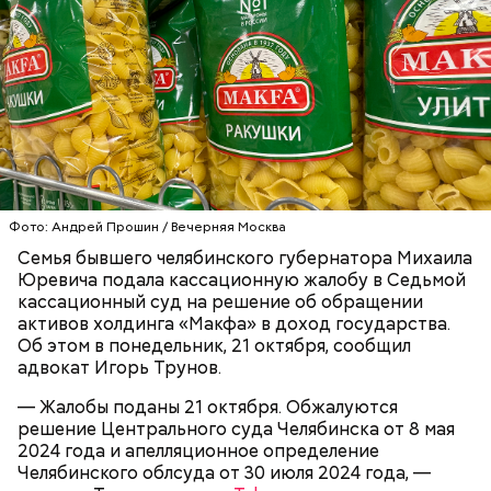
предупредил Ракута.
проблематичным из-за высоких рисков российской
экспонаты сейчас очень высоко ценятся, —
экономики и высокой неопределенности. Он указал
дополнил Александр.
на то, что почти ни одна компания сейчас не
занимается вложениями в РФ. Поэтому проблема
заключается в том, что риски высоки, а отдача от
этого очень низкая.
Не стоит вкладывать в досрочное погашение все
свои средства, поскольку это несет определенные
риски, отметил Дмитрий Ракута. Это касается и
Фото: Андрей Прошин / Вечерняя Москва
ежемесячного платежа, который многие банки
предпочитают списывать в определенный день.
Семья бывшего челябинского губернатора Михаила
Юревича подала кассационную жалобу в Седьмой
кассационный суд на решение об обращении
Почему же так дорого? Это авторская работа.
активов холдинга «Макфа» в доход государства.
— При том уровне инфляции, который сейчас есть
Найти такую вещь в оригинальной окраске очень
Об этом в понедельник, 21 октября, сообщил
в России, и при существующих процентных
сложно.
адвокат Игорь Трунов.
ставках реальнее всего снизить влияние высокого
уровня инфляции. Потому что накопить сейчас
— Жалобы поданы 21 октября. Обжалуются
практически нереально, — считает Кульбака.
решение Центрального суда Челябинска от 8 мая
2024 года и апелляционное определение
Челябинского облсуда от 30 июля 2024 года, —