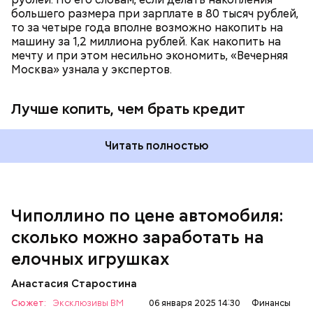
большего размера при зарплате в 80 тысяч рублей,
то за четыре года вполне возможно накопить на
— Если ваша ипотека оформлена под льготный
машину за 1,2 миллиона рублей. Как накопить на
процент в рамках государственной программы, а
мечту и при этом несильно экономить, «Вечерняя
ключевая ставка и инфляция растут, кредиты
Москва» узнала у экспертов.
дорожают и при этом показатель долговой
нагрузки на ваш бюджет не превышает 25
Лучше копить, чем брать кредит
процентов, то нужно оценить целесообразность
досрочного погашения ипотеки и выбрать тот
способ, который вам подходит. Необходимо
Читать полностью
рассчитать в цифрах выгоду досрочного
погашения, чтобы понять, насколько вам это
выгодно, исходя из возможностей вашего
— Люди хотят вернуть себе воспоминания из
бюджета, показателя долговой нагрузки,
детства, поэтому покупают старые игрушки, —
финансовых целей семьи, — объяснила эксперт.
поясняет владелец экопроекта «Плюшкин»
Чиполлино по цене автомобиля:
Александр Игнатов. — Внутри каждого взрослого
сколько можно заработать на
человека живет ребенок.
елочных игрушках
Анастасия Старостина
Финансовый консультант и экономист Наталья
Колбасина в свою очередь отметила, что сначала
Сюжет:
Эксклюзивы ВМ
06 января 2025 14:30
Финансы