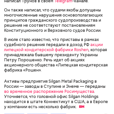
написал Трунов в своем
Telegram
-канале.
Он также написал, что судами якобы допущены
многочисленные нарушения основополагающих
принципов гражданского судопроизводства и
решения не соответствуют постановлениям
Не все сразу
Конституционного и Верховного судов России.
Финансовый аналитик, кандидат экономических
наук Николай Кульбака отметил, что волшебства не
В июле стало известно, что приставы в рамках
существует и легко накопить, несильно
— Самая дорогая игрушка, которую я продавал,
судебного решения передали в доход РФ
акции
ограничивая себя в тратах, не получится. По его
стоила 250 тысяч. И это не предел. Я видел
липецкой кондитерской фабрики Roshen
, которая
Путешествие на носу: куда
словам, сейчас в России основной проблемой для
украшения, за которые можно выручить до
принадлежала бывшему президенту Украины
отправиться в праздничные дни
отложения денег является высокий уровень
полумиллиона. К таким относится, к примеру, очень
Петру Порошенко. Речь идет об акциях
за новыми впечатлениями
инфляции. Чтобы говорить о накоплениях, его
редкая серия «Чиполлино», — поясняет Александр.
акционерного общества «Липецкая кондитерская
воздействие должно уменьшиться.
фабрика «Рошен».
Активы предприятия Silgan Metal Packaging в
России — заводы в Ступине и Энеме — переданы
во временное распоряжение Росимущества
.
Уточняется, что головной офис Silgan Holdings
находится в штате Коннектикут в США, а в Европе
у компании есть несколько
фабрик.
Специалист добавила, что если рефинансировать
ипотеку на ранних сроках, то можно снизить