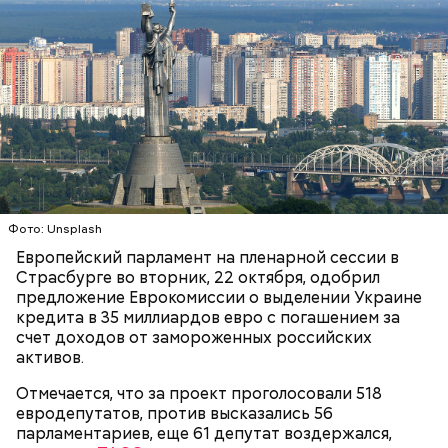
Он также уточнил, что у человека крайне мало
шансов выжить, если он окажется на пути у акулы.
Ни один метод и способ защиты или обороны в
стрессовой ситуации не помогает, ведь у морского
обитателя больше преимуществ в воде как по
выносливости, так и по силе.
Фото: Unsplash
Европейский парламент на пленарной сессии в
Страсбурге во вторник, 22 октября, одобрил
предложение Еврокомиссии о выделении Украине
кредита в 35 миллиардов евро с погашением за
счет доходов от замороженных российских
активов.
Отмечается, что за проект проголосовали 518
евродепутатов, против высказались 56
парламентариев, еще 61 депутат воздержался,
— Хищник чувствует кровь, разведенную в