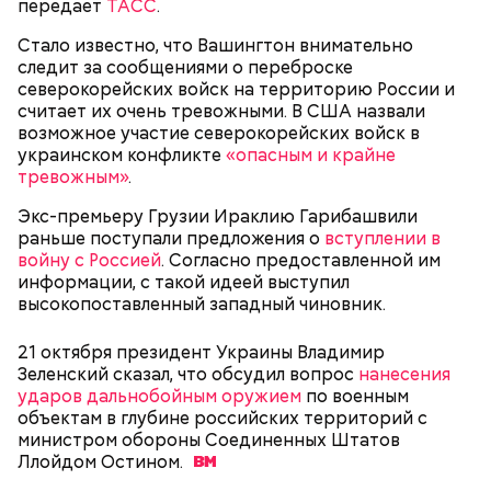
передает
ТАСС
.
морской воде в пропорции один к миллиону, —
пояснил собеседник «ВМ».
Стало известно, что Вашингтон внимательно
следит за сообщениями о переброске
северокорейских войск на территорию России и
считает их очень тревожными. В США назвали
возможное участие северокорейских войск в
украинском конфликте
«опасным и крайне
тревожным»
.
Экс-премьеру Грузии Ираклию Гарибашвили
раньше поступали предложения о
вступлении в
войну с Россией
. Согласно предоставленной им
информации, с такой идеей выступил
высокопоставленный западный чиновник.
Особенно опасно контактировать с водой, если вы
21 октября президент Украины Владимир
оказались в открытом море и получили порез или
Атака хищника: ихтиолог
Зеленский сказал, что обсудил вопрос
нанесения
ранку. Акула чувствует даже небольшое
объяснил, почему акулы
ударов дальнобойным оружием
по военным
количество крови на расстоянии до полутора
нападают на человека
объектам в глубине российских территорий с
километров. Если вы поранились в воде, сразу же
министром обороны Соединенных Штатов
выходите на берег.
Ллойдом
Остином.