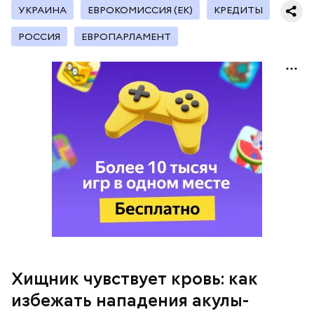
УКРАИНА
ЕВРОКОМИССИЯ (ЕК)
КРЕДИТЫ
РОССИЯ
ЕВРОПАРЛАМЕНТ
— Выходите в плавание на надежных и крепких
плавательных средствах. Никогда не выбрасывайте
во время круиза биоотходы или остатки
продуктов за борт, чтобы хищники не взяли ваш
след. Не купайтесь в ночное время суток, когда у
некоторых акул период активной охоты.
Например, ночь — это время круглоголовой и
гигантской акулы-молот, — пояснил спикер.
Хищник чувствует кровь: как
избежать нападения акулы-