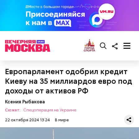
Акулы — опасные хищные рыбы, которые в
Европарламент одобрил кредит
последние годы очень активно нападают на
туристов в курортных зонах. «Вечерняя Москва»
Киеву на 35 миллиардов евро под
решила вспомнить
топ-5 самых страшных случаев
.
доходы от активов РФ
Ксения Рыбакова
Сюжет:
Спецоперация на Украине
22 октября 2024 13:24
В мире