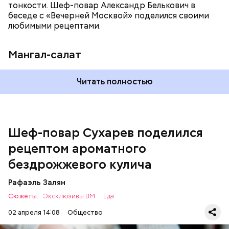
тонкости. Шеф-повар Александр Белькович в
беседе с «Вечерней Москвой» поделился своими
любимыми рецептами.
Мангал-салат
Читать полностью
— Этот вариант кулича не содержит дрожжей,
поэтому люди, которые любят сидеть на диете,
оценят его.
Шеф-повар Сухарев поделился
рецептом ароматного
бездрожжевого кулича
Рафаэль Залян
Сюжеты:
Эксклюзивы ВМ
Еда
02 апреля 14:08
Общество