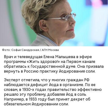
Готовим:
Нужно в течение 10 минут обжарить
перцы на мангале с раскаленными углями. Красный
лук нарезать кольцами и подпечь с двух сторон.
Сливочное масло необходимо немного
Кабачок и баклажан нарезать крупными кольцами,
растопить и взбить с сахаром, туда же
приправить солью и выложить на мангал к перцам.
добавить ванильный сахар и соль. Все эти
ингредиенты нужно взбивать миксером
Фото: Софья Сандурская / АГН Москва
Тесто сразу можно выпекать, ему не нужна
примерно три минуты, пока масло не
Врач и телеведущая Елена Малышева в эфире
расстойка, предупредил шеф-повар:
побелеет.
программы «Жить здорово!» на Первом канале
Далее по одному следует добавлять в готовую
обратилась к Государственной думе. Она призвала
массу яйца, после чего нужно получившееся
вернуть в Россию практику йодирования соли.
тесто вновь взбить.
Если технология соблюдается правильно, то
Эксперт отметила, что у многих граждан РФ
должен получиться воздушный кремовый
наблюдается дефицит йода в организме. По ее
сгусток цвета слоновой кости.
словам, в 1930-х годах правительство эффективно
Затем в тесто нужно включить цедру
решало эту проблему, добавляя йод в соль.
апельсина и, помешивая массу, вливать в нее
Например, в 1933 году был принят декрет об
цитрусовый сок.
Оливковое масло — 50 мл.
обязательном йодировании соли.
В отдельной посуде нужно смешать муку с
Яблочный уксус — 2 ст. ложки.