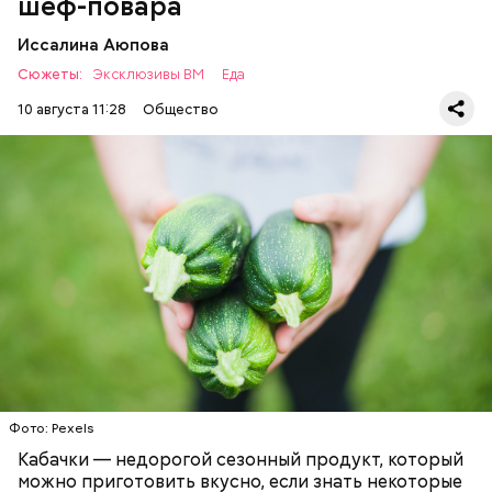
шеф-повара
Иссалина Аюпова
Сюжеты:
Эксклюзивы ВМ
Еда
10 августа 11:28
Общество
Что понадобится:
ЕДА
РЕЦЕПТЫ
Ингредиенты
Фото: Pexels
Кабачки — недорогой сезонный продукт, который
можно приготовить вкусно, если знать некоторые