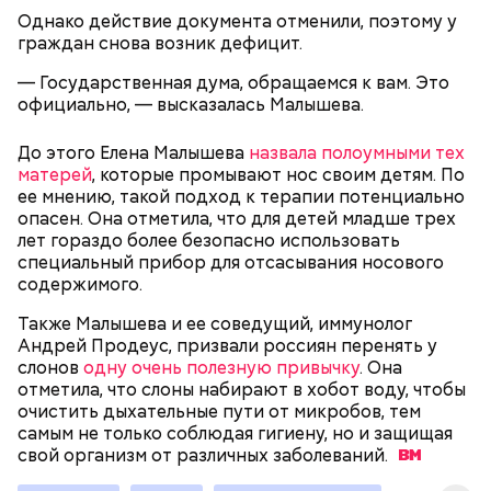
разрыхлителем, а потом эти компоненты
Тархун — 1 веточка.
Однако действие документа отменили, поэтому у
следует объединить с ранее полученной
Чеснок — 2 зубчика.
граждан снова возник дефицит.
масляной основой.
Сахар — 1 ст. ложка.
После объединения и тщательного «микса»
— Государственная дума, обращаемся к вам. Это
этих ингредиентов, необходимо добавлять
официально, — высказалась Малышева.
Способ приготовления
изюм, цукаты, которые вы пожелаете, и снова
взбить. Но не миксером, а ложкой или
До этого Елена Малышева
назвала полоумными тех
кухонной лопаткой, чтобы не измельчить
матерей
, которые промывают нос своим детям. По
сухофрукты.
ее мнению, такой подход к терапии потенциально
опасен. Она отметила, что для детей младше трех
лет гораздо более безопасно использовать
специальный прибор для отсасывания носового
содержимого.
Также Малышева и ее соведущий, иммунолог
Андрей Продеус, призвали россиян перенять у
200 граммов сливочного масла;
слонов
одну очень полезную привычку
. Она
1 стакан сахара;
отметила, что слоны набирают в хобот воду, чтобы
10 граммов ванильного сахара;
очистить дыхательные пути от микробов, тем
1/4 чайной ложки соли;
Для заправки:
самым не только соблюдая гигиену, но и защищая
4 куриных яйца;
свой организм от различных
заболеваний.
100 граммов сока апельсина и столовая ложка
цедры;