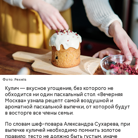
Первый необычный рецепт кулича несколько
отличается от классической рецептуры, так как
содержит нестандартную начинку:
ПРАЗДНИКИ
РЕЦЕПТЫ
ПАСХА
Фото: Pexels
Кулич — вкусное угощение, без которого не
обходится ни один пасхальный стол. «Вечерняя
Москва» узнала рецепт самой воздушной и
ароматной пасхальной выпечки, от которой будут
в восторге все члены семьи.
По словам шеф-повара Александра Сухарева, при
выпечке куличей необходимо помнить золотое
правило: тесто не должно быть густым, иначе