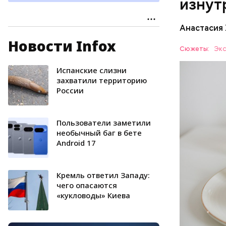
изнут
калий —
сердечн
Анастасия
давлени
магний 
Новости Infox
Дыня соде
Сюжеты:
Экс
организму
рассказал
Испанские слизни
ЗДОРОВЬ
минералам
захватили территорию
России
ФРУКТЫ
Пользователи заметили
необычный баг в бете
Android 17
Кремль ответил Западу:
чего опасаются
«кукловоды» Киева