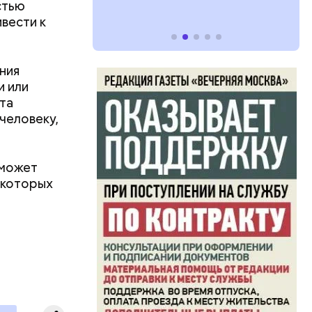
стью
вести к
ния
и или
та
человеку,
 может
 которых