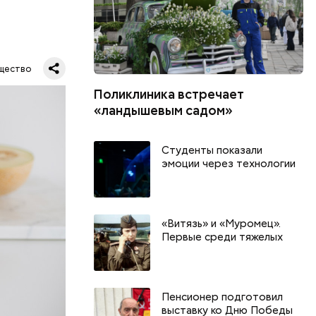
ся.
му
щество
ь,
Поликлиника встречает
и и
«ландышевым садом»
Студенты показали
эмоции через технологии
«Витязь» и «Муромец».
Первые среди тяжелых
Пенсионер подготовил
выставку ко Дню Победы