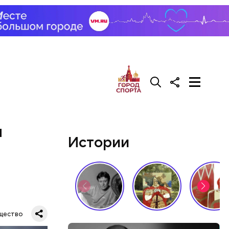
н
Истории
щество