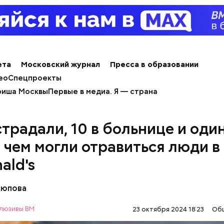
ета
Московский журнал
Пресса в образовании
ео
Спецпроекты
иша Москвы
Первые в медиа. Я — страна
страдали, 10 в больнице и оди
: чем могли отравиться люди в
ным диабетом;
ald's
весом.
ти из кабачков
Аюпова
люзивы ВМ
23 октября 2024 18:23
Об