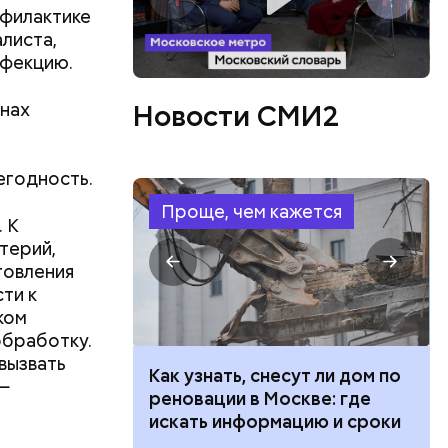
 людям:
офилактике
ецептом
листа,
нфекцию.
анах
Новости СМИ2
егодность.
Проще, чем кажется
. К
терий,
товления
ти к
ком
обработку.
вызвать
 100 тысяч
Как узнать, снесут ли дом по
—
дарства при
реновации в Москве: где
ии: кто может
искать информацию и сроки
 какие нужны