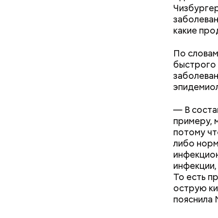
полезна. 
Чизбургер
оливковое
заболеван
Копылов.
какие про
По словам
быстрого 
заболеван
эпидемиол
— В соста
примеру, 
потому чт
либо норм
инфекцион
инфекции,
То есть п
острую ки
пояснила 