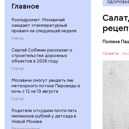
ЗДОРОВЬ
Главное
Салат
Росгидромет: Москвичей
ожидает «температурный
рецеп
провал» на следующей неделе
Город
Полина Па
Ингредие
Сергей Собянин рассказал о
Сюжеты:
Экс
строительстве дорожных
объектов в 2026 году
ЕДА
Город
Москвичи смогут увидеть пик
метеорного потока Персеиды в
ночь с 12 на 13 августа
Город
Родители отсудили почти пять
— В момен
миллионов рублей у детсада в
контролир
Новой Москве
положител
Происшествия