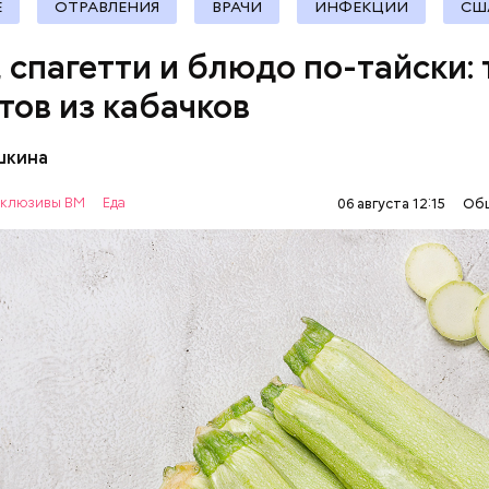
Е
ОТРАВЛЕНИЯ
ВРАЧИ
ИНФЕКЦИИ
СШ
, спагетти и блюдо по-тайски: 
тов из кабачков
шкина
нты:
клюзивы ВМ
Еда
06 августа 12:15
Об
ОВОЩИ
РЕЦЕПТЫ
т стресса он держит сосуды под контролем и
ует более 300 реакций нашего организма. Также
ьно влияет на нервную систему, успокаивает,