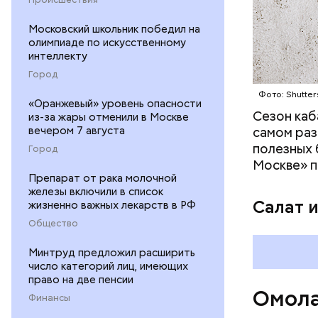
предотвра
кремний
Московский школьник победил на
омолаж
олимпиаде по искусственному
витамин
интеллекту
помогае
Город
кожи;
Фото: Shutter
клетчат
«Оранжевый» уровень опасности
холесте
Сезон каб
из-за жары отменили в Москве
фолиева
вечером 7 августа
самом раз
беремен
полезных 
Город
плода. 
Москве» п
гомоцис
Препарат от рака молочной
железы включили в список
организ
Салат 
жизненно важных лекарств в РФ
ряда оп
Общество
бета-ка
иммунит
Минтруд предложил расширить
«делает
число категорий лиц, имеющих
А еще и
право на две пенсии
Омола
лютеин 
Финансы
наше зр