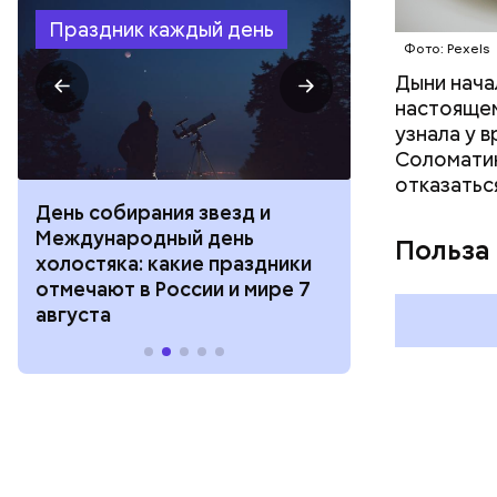
Праздник каждый день
Фото: Pexels
Дыни начал
настоящем
узнала у 
Соломатин
отказатьс
День собирания звезд и
День шевеле
Международный день
и Междунар
Польза
холостяка: какие праздники
подкаблучни
отмечают в России и мире 7
праздники о
августа
и мире 6 авг