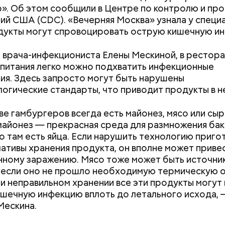
В первую очередь ее стоит есть с осторожностью
». Об этом сообщили в Центре по контролю и пр
 масло. Получается очень вкусно, — поделился р
ий США (CDC). «Вечерняя Москва» узнала у специа
дукты могут спровоцировать острую кишечную и
 врача-инфекциониста Елены Мескиной, в рестор
питания легко можно подхватить инфекционные
ия. Здесь запросто могут быть нарушены
огические стандарты, что приводит продукты в н
ве гамбургеров всегда есть майонез, мясо или сыр
майонез — прекрасная среда для размножения бак
о там есть яйца. Если нарушить технологию приго
ативы хранения продукта, он вполне может привес
ному заражению. Мясо тоже может быть источни
 если оно не прошло необходимую термическую 
ри неправильном хранении все эти продукты могут 
Как поменять батареи дома и
Как получить до
шечную инфекцию вплоть до летального исхода, 
не получить штраф
рублей от госу
Мескина.
трудной ситуац
претендовать и