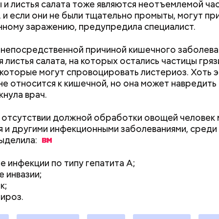
и листья салата тоже являются неотъемлемой ча
;
документы
 и если они не были тщательно промыты, могут при
а;
ному заражению, предупредила специалист.
ое масло;
непосредственной причиной кишечного заболева
erstock
я листья салата, на которых остались частицы гряз
 которые могут спровоцировать листериоз. Хоть э
не относится к кишечной, но она может навредить 
нула врач.
 отсутствии должной обработки овощей человек
я и другими инфекционными заболеваниями, среди
ыделила:
ыни
е инфекции по типу гепатита А;
е инвазии;
к;
ироз.