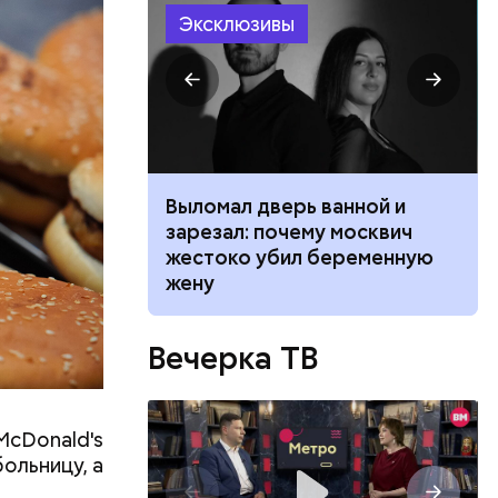
Эксклюзивы
ником
Выломал дверь ванной и
 маникюра в
зарезал: почему москвич
026
жестоко убил беременную
жену
Вечерка ТВ
McDonald's
больницу, а
ть
ь и