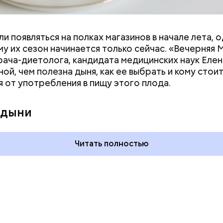
и появляться на полках магазинов в начале лета, о
у их сезон начинается только сейчас. «Вечерняя 
врача-диетолога, кандидата медицинских наук Еле
ой, чем полезна дыня, как ее выбрать и кому стои
я от употребления в пищу этого плода.
ния пальцами ног
День разглядывания
одный день
горизонта и День пьяного
 дыни
ка: какие
курсанта: какие праздники
тмечают в России
отмечают в России и мире 5
уста
августа
Читать полностью