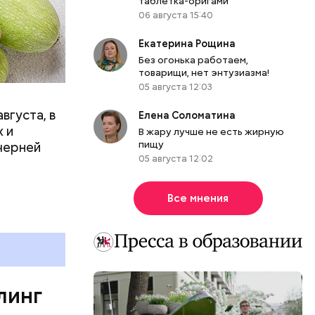
таблетка-оригами
вает
06 августа 15:40
Екатерина Рощина
р,
Без огонька работаем,
ргор
товарищи, нет энтузиазма!
05 августа 12:03
вгуста, в
Елена Соломатина
дима
 и
В жару лучше не есть жирную
убка у
пищу
черней
05 августа 12:02
овня
 в
развитие
Все мнения
е
ня
органов.
ет;
линг
рживают