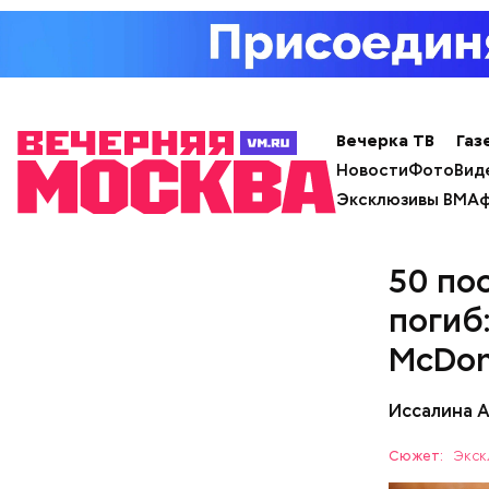
Вечерка ТВ
Газ
Новости
Фото
Вид
Эксклюзивы ВМ
Аф
50 по
погиб
с сахар
McDon
лишним 
Спагет
Иссалина 
Сюжет:
Экск