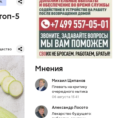
А
топ-5
щество
Мнения
Михаил Щипанов
Плевать на критику
очередного нытика
06 августа 15:41
Александр Лосото
Лекарство будущего: