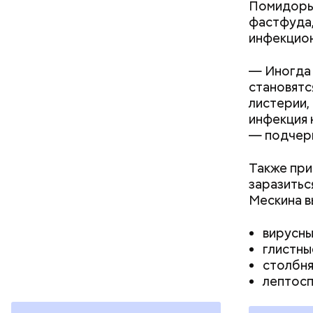
Помидоры 
кабачок
фастфуда,
петрушк
инфекцион
чеснок;
оливков
— Иногда 
соль.
Фото: Shutt
становятс
листерии,
инфекция 
— подчерк
Также при
заразитьс
Мескина
в
Вред д
вирусны
глистны
столбня
лептосп