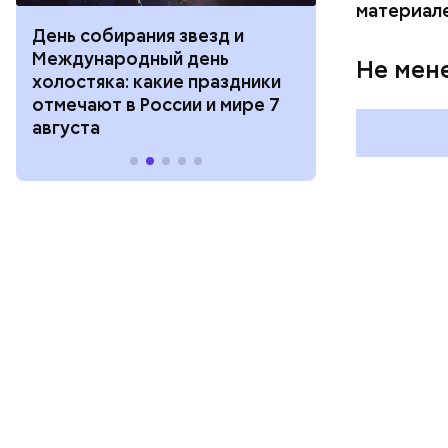
материал
День собирания звезд и
День шевеле
Международный день
и Междунар
Не мен
холостяка: какие праздники
подкаблучни
отмечают в России и мире 7
праздники о
августа
и мире 6 авг