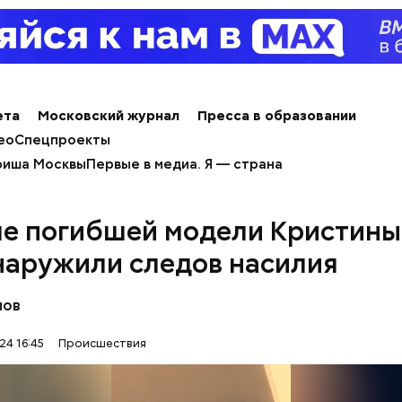
е был жертвой Миссюры
льно, что летом 2023 года на Мутаева уже напад
ноборств. Тогда неизвестный несколько раз выст
а из травматического пистолета, а боец
открыл о
ета
Московский журнал
Пресса в образовании
ео
Спецпроекты
иша Москвы
Первые в медиа. Я — страна
ле погибшей модели Кристины
наружили следов насилия
лов
24 16:45
Происшествия