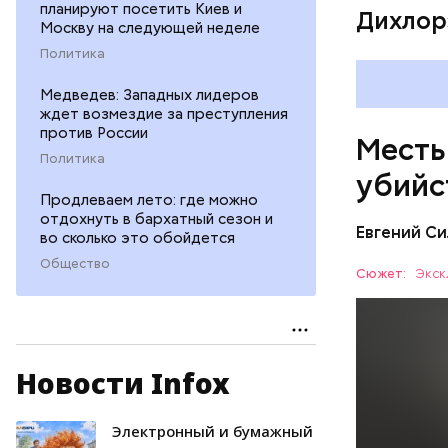
планируют посетить Киев и
Дихлор
Москву на следующей неделе
Политика
Медведев: Западных лидеров
ждет возмездие за преступления
против России
Месть
Политика
убийс
Продлеваем лето: где можно
отдохнуть в бархатный сезон и
Евгений Си
во сколько это обойдется
Общество
Сюжет:
Экск
Новости Infox
Вечером 3
жилого до
неизвестн
Электронный и бумажный
СПОРТ