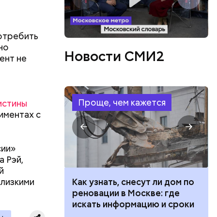
а
потребить
но
Новости СМИ2
или
ент не
ий сын
артиру
вленную
аться
Проще, чем кажется
истины
 объявлен
риментах с
 этого,
и
сии»
 Рэй,
й
близкими
 100 тысяч
Как узнать, снесут ли дом по
дарства при
реновации в Москве: где
ии: кто может
искать информацию и сроки
 какие нужны