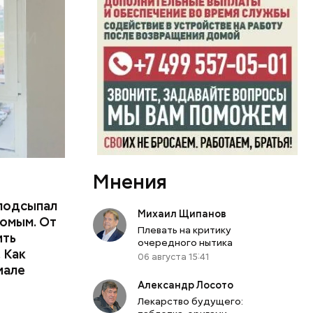
еде,
Мнения
подсыпал
Михаил Щипанов
омым. От
Плевать на критику
ить
очередного нытика
тьям:
 Как
06 августа 15:41
иале
ного
Александр Лосото
Лекарство будущего: