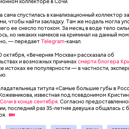
ионном коллекторе в Сочи.
 сама спустилась в канализационный коллектор з
ми, чтобы найти закладку. Там же модель могла у
чего ее снесло потоком. За месяц в воде тело силь
расследование. В квартире потерпевших установ
сь, но никаких намеков на криминал на данный мом
амеру видеонаблюдения. На записи попал 25-летн
но, — передает
Telegram
-канал.
их Артем Миссюра, который тайно приходил в кв
отчима и подсыпал им в еду химикаты. Также отра
30 октября, «Вечерняя Москва» рассказала об
рядка отправились в село Чанко, где может скрыв
его младшая сестра.
ьствах и возможных причинах
смерти блогера Кр
 злоумышленник. Параллельно с этим в Махачкале
кже истоках ее популярности — в частности, экспе
ехват». Въезд и выезд в город перекрыты. Помимо
ью.
ие патрулируют улицы, железнодорожный вокзал 
ладательница титула «Самые большие губы в Рос
Кожевникова, известная под псевдонимом Кристина
 Сочи в конце сентября
. Согласно предоставленно
и, последний раз 35-летняя девушка общалась с 
Как поменять батареи дома и
Как получить до
ay
ря.
не получить штраф
рублей от госу
deo
трудной ситуац
претендовать и