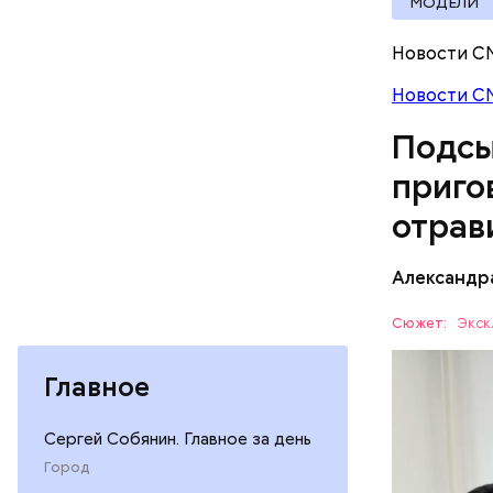
МОДЕЛИ
Новости С
Новости С
Подсы
приго
отрав
Видео: пре
Александр
— Личност
Сюжет:
Экск
меры к за
Все начал
Республик
Главное
больницу 
поставить
ОТРАВЛЕ
Сергей Собянин. Главное за день
направили
сильнодей
СЛЕДСТВ
Город