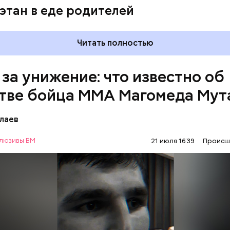
этан в еде родителей
Читать полностью
 за унижение: что известно об
тве бойца ММА Магомеда Мут
лаев
люзивы ВМ
21 июля 16:39
Происш
1 января Мутаев возвращался домой с тренировки
ма на улице Гапцахской в Махачкале на бойца нап
ый. Он выскочил из подъезда, выстрелил в спортсм
СЛЕДСТВЕННЫЙ КОМИТЕТ
ММА