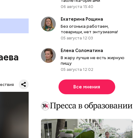
таблетка-оригами
06 августа 15:40
Екатерина Рощина
Без огонька работаем,
товарищи, нет энтузиазма!
05 августа 12:03
Елена Соломатина
аева
В жару лучше не есть жирную
пищу
05 августа 12:02
ествия
Все мнения
. Во дворе
ал
ена не