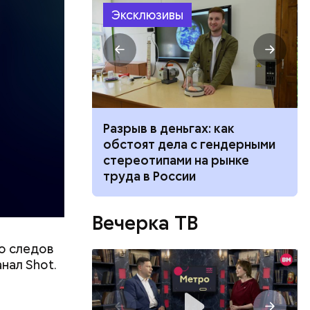
Эксклюзивы
ризнался,
елей,
колько
его
низил.
»: что стоит
Разрыв в деньгах: как
л
лодежи жить
обстоят дела с гендерными
себя»
стереотипами на рынке
труда в России
Вечерка ТВ
о следов
нал Shot.