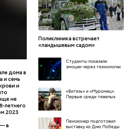
цию и
радавший
Поликлиника встречает
«ландышевым садом»
Студенты показали
эмоции через технологии
зле дома в
 и семь
крови и
«Витязь» и «Муромец».
что
Первые среди тяжелых
еще не
8-летнего
ом 2023
Пенсионер подготовил
 — в
выставку ко Дню Победы