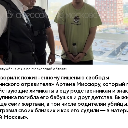
супругов случайно. То же самое вещество нашли в 
з квартиры пострадавших.
служба ГСУ СК по Московской области
оворил к пожизненному лишению свободы
инского отравителя» Артема Миссюру, который 
ствующие химикаты в еду родственникам и знак
упника погибла его бабушка и друг детства. Выж
у факту СК возбудил
уголовное дело
по двум ста
ще семи жертвам, в том числе родителям убийцы.
» и «Незаконный оборот оружия». Расследование
равил своих близких и как его судили — в матер
го дела
взял на контроль
председатель Следствен
й Москвы».
России Александр Бастрыкин.