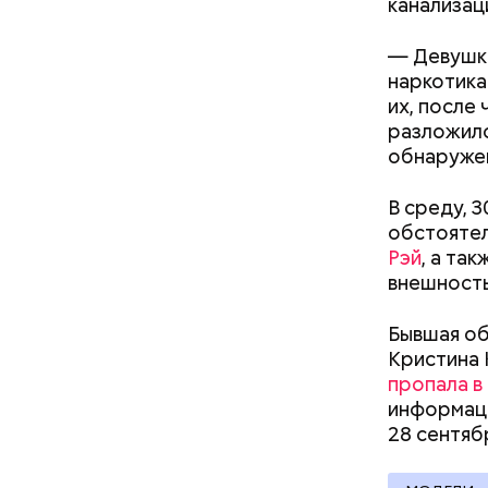
канализац
— Девушка
наркотика
их, после 
Началось 
разложило
скрытую к
обнаруже
потерпевш
матери и 
В среду, 
Стражи по
пищу ела 
обстоятел
вероятный
Рэй
, а та
план «Пер
внешност
полицейск
аэропорт.
Бывшая об
Кристина 
пропала в
информаци
Pl
28
сентяб
Vi