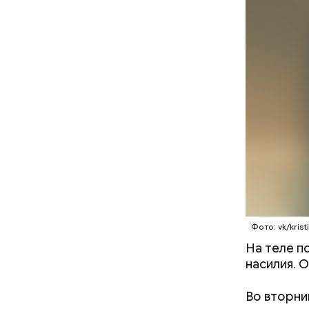
Молодого 
что плани
посчитали
которая в
По данны
дней Мисс
знакомого
Предполаг
отомстить
Фото: vk/krist
На теле п
насилия. О
Во вторни