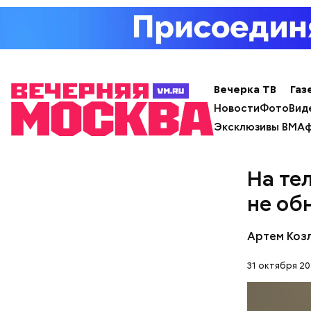
Кто ещ
Примечате
Школы еди
спортсмен
Вечерка ТВ
Газ
ответ.
Новости
Фото
Вид
Эксклюзивы ВМ
Аф
На те
не об
Артем Коз
31 октября 20