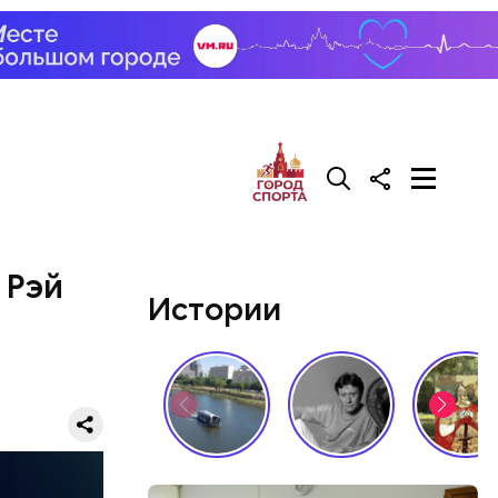
али возле
релил в
гонь
в
 Рэй
Истории