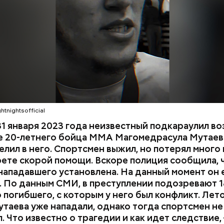
и раз и скрылся. Очевидцы трагедии вызвали поли
мощь, однако врачи оказались бессильны — пост
КА ДАГЕСТАН
СМЕРТЬ
ти в больницу.
htnightsofficial
1 января 2023 года неизвестный подкараулил во
е 20-летнего бойца ММА Магомедрасула Мутаева
елил в него. Спортсмен выжил, но потерял много 
рете скорой помощи. Вскоре полиция сообщила, 
нападавшего установлена. На данный момент он 
 По данным СМИ, в преступлении подозревают 1
 погибшего, с которым у него был конфликт. Лет
утаева уже нападали, однако тогда спортсмен не
. Что известно о трагедии и как идет следствие,