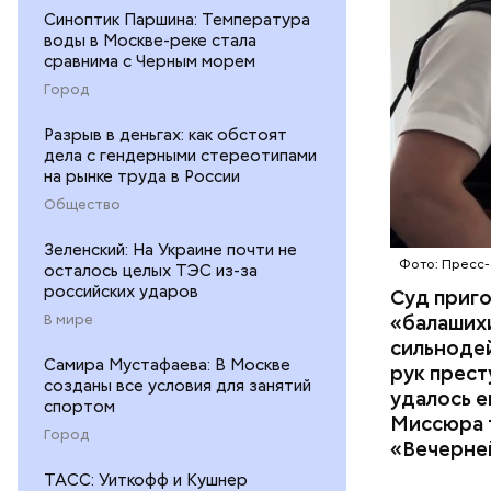
организм 
Синоптик Паршина: Температура
изъятой и
воды в Москве-реке стала
сравнима с Черным морем
Город
Разрыв в деньгах: как обстоят
дела с гендерными стереотипами
на рынке труда в России
Общество
Зеленский: На Украине почти не
Фото: Пресс-
осталось целых ТЭС из-за
российских ударов
Суд приг
«балаших
В мире
сильнодей
Самира Мустафаева: В Москве
рук прест
созданы все условия для занятий
По данном
удалось е
спортом
«Убийство
Миссюра т
Город
уголовно
«Вечерне
комитета 
ТАСС: Уиткофф и Кушнер