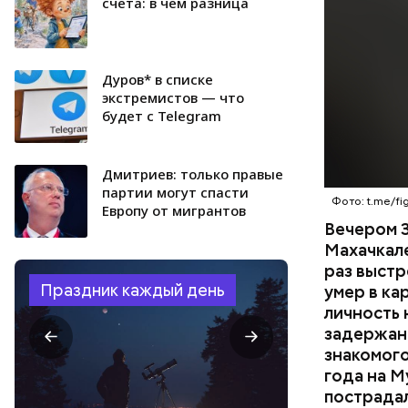
менее сем
счета: в чем разница
скорую по
РЕСПУБЛИ
умер по пу
Дуров* в списке
экстремистов — что
будет с Telegram
Дмитриев: только правые
партии могут спасти
Фото: t.me/fig
Европу от мигрантов
Вечером 3
Махачкал
раз выстр
Праздник каждый день
умер в ка
личность 
задержан.
знакомого
года на М
пострадал