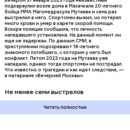
Вечером 31 января 2023 года неизвестный
Очевидцы трагедии вызвали полицию и скорую
РЕСПУБЛИКА ДАГЕСТАН
СМЕРТЬ
подкараулил возле дома в Махачкале 20-летнего
помощь, однако врачи оказались бессильны —
бойца ММА Магомедрасула Мутаева и семь раз
пострадавший умер по пути в больницу.
выстрелил в него. Спортсмен выжил, но потерял
много крови и умер в карете скорой помощи.
Вскоре полиция сообщила, что личность
нападавшего установлена. На данный момент он
еще не задержан. По данным СМИ, в
преступлении подозревают 18-летнего
знакомого погибшего, с которым у него был
конфликт. Летом 2023 года на Мутаева уже
нападали, однако тогда спортсмен не пострадал.
Что известно о трагедии и как идет следствие, —
в материале «Вечерней Москвы».
Не менее семи выстрелов
Читать полностью