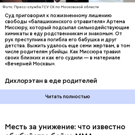
нашли в еде, изъятой из квартиры пострадавших.
Фото: Пресс-служба ГСУ СК по Московской области
Суд приговорил к пожизненному лишению
свободы «балашихинского отравителя» Артема
Миссюру, который подсыпал сильнодействующие
химикаты в еду родственникам и знакомым. От
рук преступника погибла его бабушка и друг
детства. Выжить удалось еще семи жертвам, в том
числе родителям убийцы. Как Миссюра травил
своих близких и как его судили — в материале
— Личность подозреваемого установлена,
«Вечерней Москвы».
полицией принимаются меры к задержанию, —
сообщили в пресс-службе
ГУ МВД России
по
Республике Дагестан.
Дихлорэтан в еде родителей
Читать полностью
Месть за унижение: что известно