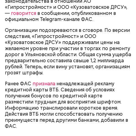
законодательства в отношении АО
«Гипростроймост» и ООО «Кузоватовское ДРСУ»,
—
говорится
в сообщении, опубликованном в
официальном Telegram-канале ФАС.
Организации подозреваются в сговоре. По версии
следствия, «Гипростроймост» и ООО
«Кузоватовское ДРСУ» поддерживали цены на
желаемом уровне при участии в торгах по ремонту
дорог в Ульяновской области. Общая сумма ущерба
предварительно составила свыше 1,2 миллиарда
Как идет расследование
Кто еще был жертвой Миссюры
рублей. Теперь, если вину установят, организациям
грозят штрафы.
Ранее ФАС
признала
ненадлежащей рекламу
кредитной карты ВТБ. Сведения об условиях
получения бонусов по кредитной карте
разместили трудным для восприятия шрифтом.
Информацию транслировали короткое время.
Действия ВТБ могли способствовать получению
преимуществ перед другими банками, добавили в
ФАС.