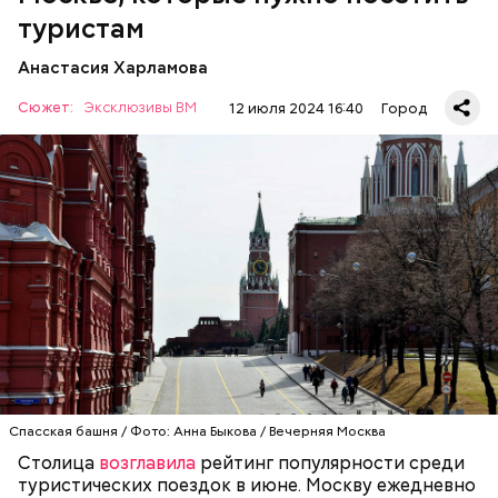
туристам
Анастасия Харламова
Сюжет:
Эксклюзивы ВМ
12 июля 2024 16:40
Город
Красная площадь считается главной
достопримечательностью столицы. Все туристы в
первую очередь стремятся именно сюда, чтобы
увидеть Московский Кремль, Собор Василия
Блаженного и Мавзолей. Красная площадь — это
ОТДЫХ
МОСКВА
ТУРИЗМ
символ не только столицы, но и России. С ней
связана огромная часть истории нашей страны. В
1990 году комплекс Московского Кремля и Красной
площади были включены в состав списка
Всемирного культурного наследия ЮНЕСКО.
Спасская башня / Фото: Анна Быкова / Вечерняя Москва
Столица
возглавила
рейтинг популярности среди
туристических поездок в июне. Москву ежедневно