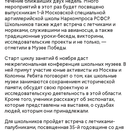
течение ближайших двух недель. Много
В Большом Гнездниковском переулке Мастер
мероприятий в этот раз будет посвящено
впервые увидел Маргариту с букетом мимоз в
выпускникам 1-й Московской специальной
руках. Именно здесь в доме № 10, где было
артиллерийской школы Наркомпроса РСФСР.
московское отделение газеты «Накануне», работал
Школьников также ждет встреча с летчиками и
Михаил Булгаков. Кстати, этот дом упоминается в
моряками, служившими на авианосце, а также
сборнике писателя «Дьяволиада» и очерке «Сорок
традиционные уроки-беседы, викторины,
сороков».
исследовательские проекты и не только, —
Современный парк делится на четыре части:
отметили в Музее Победы.
Партер, «Музеон», Нескучный сад и Воробьевы
горы. В Партере часто проводят фестивали или
Старт циклу занятий 6 ноября даст
концерты, отмечают День города, День Победы, а
межрегиональная конференция школьных музеев. В
зимой заливают каток.
ней примут участие юные активисты из Москвы и
Коломны. Ребята поговорят о том, как школьные
музеи занимаются сохранением исторической
памяти, обсудят свою проектную и
Где проходит
исследовательскую деятельность в этой области.
Кроме того, ученики расскажут об экспонатах,
которые представлены на выставке, о судьбах
людей, которым они принадлежали.
Для школьников пройдет встреча с летчиками-
Большой Гнездниковский переулок
Парк Горького заслуженно называют главным
палубниками, посвященная 35-й годовщине со дня
парком страны, ведь это одно из самых любимых
«Кинематографическая лужа»:
Метароман не для всех: чем