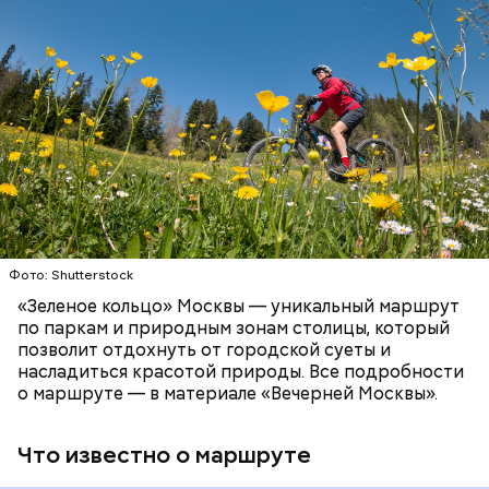
улицы Малой Бронной и Ермолаевского переулка.
площади занимает пятое место в России после
Как рассказали «ВМ» в пресс-службе ЦОДД,
Сейчас на Патриарших прудах стоит знак с
зоопарков Ярославля, Ростова-на-Дону,
веломаршрут «Зеленое кольцо» соединит зеленые
изображением силуэтов Воланда, Коровьева и
Новосибирска и Красноярска.
зоны, метро, МЦД и МЦК по всей Москве.
Бегемота, который предостерегает от разговоров
Протяженность такого маршрута составит 120
с незнакомцами.
километров:
СПОРТ
ОТДЫХ
ВЕЛОСИПЕДЫ
САМОКАТЫ
МОСКВА
Фото: Shutterstock
Патриаршие пруды
«Зеленое кольцо» Москвы — уникальный маршрут
по паркам и природным зонам столицы, который
позволит отдохнуть от городской суеты и
насладиться красотой природы. Все подробности
Московский зоопарк
о маршруте — в материале «Вечерней Москвы».
Что известно о маршруте