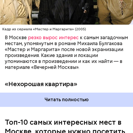
1924-й. Он называл ее «гнусной комнатой в гнусном
усыпальница всем известного вождя советского
доме», потому что в доме постоянно происходили
народа Владимира Ильича Ленина. Он находится в
перебои с электричеством, протекал потолок, за
самом центре Красной площади. Более того,
стенкой ругались соседи. Именно поэтому она
мавзолей Ленина является одним из важных
стала прототипом «нехорошей квартиры», где жил
объектов, охраняемых ЮНЕСКО.
Кадр из сериала «Мастер и Маргарита» (2005)
Воланд со своей свитой, где прошел бал Сатаны.
В Москве
резко вырос интерес
к самым загадочным
местам, упомянутым в романе Михаила Булгакова
«Мастер и Маргарита» после новой экранизации
произведения. Какие здания и локации
упоминаются в произведении и как их найти — в
материале «Вечерней Москвы».
«Нехорошая квартира»
Читать полностью
Мавзолей
Топ-10 самых интересных мест в
Москве, которые нужно посетить