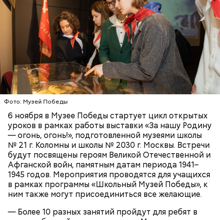
Измайловский парк;
Кемеровский лесопарк;
Парк Кузьминки;
Парк 850-летия Москвы;
Братеевскую пойму;
Борисовские пруды;
Царицыно;
Битцевский лес;
Теплый Стан;
Исследователи считают, что в Большом
Парк победы;
Гнездниковском переулке Михаил Булгаков
Долину реки Сетунь;
впервые увидел Елену Шиловскую. Она была его
Фото: Музей Победы
Парк Фили;
третьей женой и хранительницей литературного
6 ноября в Музее Победы стартует цикл открытых
Парк Покровское-Стрешнево;
наследия писателя. Они познакомились в доме №
уроков в рамках работы выставки «За нашу Родину
Историческая часть парка — Нескучный сад —
Тимирязевский парк.
10, когда были в гостях у общих друзей. Они сразу
— огонь, огонь!», подготовленной музеями школы
является памятником садово-паркового искусства.
влюбились друг в друга, несмотря на то, что оба на
№ 21 г. Коломны и школы № 2030 г. Москвы. Встречи
Здесь можно погулять в тени многовековых
тот момент состояли в браке.
будут посвящены героям Великой Отечественной и
деревьев, покормить уток в пруду или провести
Афганской войн, памятным датам периода 1941–
романтическое свидание.
1945 годов. Мероприятия проводятся для учащихся
Маршрут зеленого кольца проходит через:
в рамках программы «Школьный Музей Победы», к
ним также могут присоединиться все желающие.
— Более 10 разных занятий пройдут для ребят в