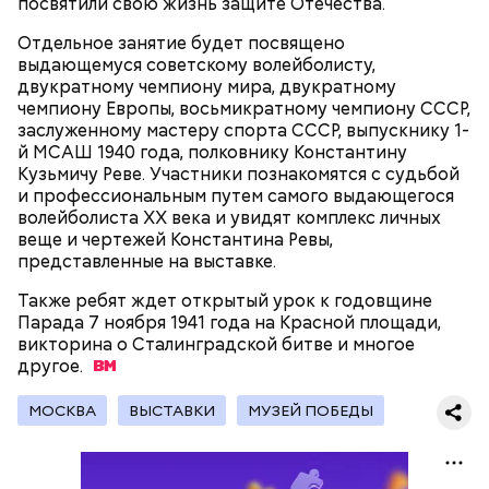
посвятили свою жизнь защите Отечества.
Отдельное занятие будет посвящено
выдающемуся советскому волейболисту,
двукратному чемпиону мира, двукратному
чемпиону Европы, восьмикратному чемпиону СССР,
заслуженному мастеру спорта СССР, выпускнику 1-
й МСАШ 1940 года, полковнику Константину
Кузьмичу Реве. Участники познакомятся с судьбой
Существуют несколько версий, какой именно дом
и профессиональным путем самого выдающегося
стал прототипом жилища Мастера. Но согласно
волейболиста ХХ века и увидят комплекс личных
самой популярной — это подвал дома № 9, что в
веще и чертежей Константина Ревы,
Мансуровском переулке. Здесь жили друзья
представленные на выставке.
Булгакова — братья Топлениновы. Писатель часто
Символом Московского зоопарка является дикий
приходил к ним в гости и работал над «Мастером и
Также ребят ждет открытый урок к годовщине
кот — манул Тимофей. С ним можно даже немного
В настоящее время велоинфраструктура «Зеленого
Маргаритой».
Парада 7 ноября 1941 года на Красной площади,
поиграть, конечно же, за защитным стеклом.
кольца» реализована в пяти округах города,
викторина о Сталинградской битве и многое
Однако оно не мешает котику весело резвиться с
подчеркнули в ЦОДД:
другое.
гостями зоопарка.
МОСКВА
ВЫСТАВКИ
МУЗЕЙ ПОБЕДЫ