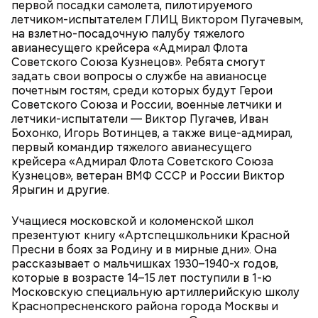
первой посадки самолета, пилотируемого
мест москвичей. Огромный комплекс занимает
булгаковед — о новой
удивит новая экранизация
летчиком-испытателем ГЛИЦ Виктором Пугачевым,
экранизации «Мастера и
более 219 гектаров. По нему приятно совершить
«Мастера и Маргариты»
Маргариты»
на взлетно-посадочную палубу тяжелого
неспешную прогулку в окружении цветущих клумб
авианесущего крейсера «Адмирал Флота
или провести время более активно. Например,
Советского Союза Кузнецов». Ребята смогут
покататься на велосипедах или самокатах по
задать свои вопросы о службе на авианосце
набережной Москвы-реки.
почетным гостям, среди которых будут Герои
Советского Союза и России, военные летчики и
летчики-испытатели — Виктор Пугачев, Иван
Бохонко, Игорь Вотинцев, а также вице-адмирал,
первый командир тяжелого авианесущего
крейсера «Адмирал Флота Советского Союза
Кузнецов», ветеран ВМФ СССР и России Виктор
Ярыгин и другие.
Фото: Shutterstock
Учащиеся московской и коломенской школ
Небольшой деревянный дом построили в начале
презентуют книгу «Артспецшкольники Красной
XIX века, предположительно, в 1830 годах. В здании
Пресни в боях за Родину и в мирные дни». Она
— Маршрут затрагивает востребованные улицы
есть полуподвальный этаж, который обустроен
рассказывает о мальчишках 1930–1940-х годов,
Парк Горького
районов. Таким образом, жители разных районов
под жилое помещение.
которые в возрасте 14–15 лет поступили в 1-ю
смогут как отдыхать, так и ездить по делам по
Топ-10 милых зверят, которые
Более 40 тысяч пассажиров
Московскую специальную артиллерийскую школу
реализованным велополосам и велодорожкам.
появились на свет в Московском
теплоходов принял Северный
Краснопресненского района города Москвы и
зоопарке
речной вокзал в июне