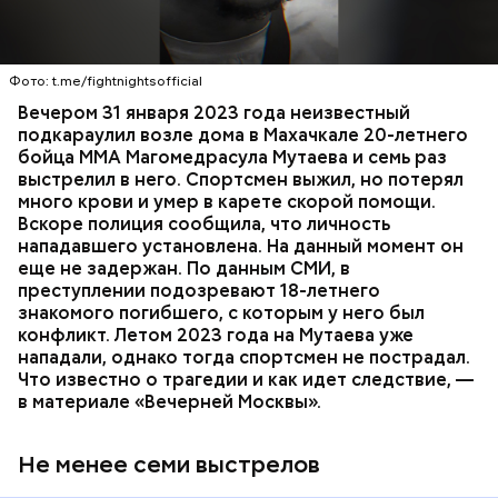
Вечером 31 января Мутаев возвращался домой с
тренировки. Во дворе жилого дома на улице
Гапцахской в Махачкале на бойца напал
неизвестный. Он выскочил из подъезда, выстрелил
Фото: t.me/fightnightsofficial
в спортсмена не менее семи раз и скрылся.
СПОРТ
СЛЕДСТВЕННЫЙ КОМИТЕТ
ММА
Вечером 31 января 2023 года неизвестный
Очевидцы трагедии вызвали полицию и скорую
РЕСПУБЛИКА ДАГЕСТАН
СМЕРТЬ
подкараулил возле дома в Махачкале 20-летнего
помощь, однако врачи оказались бессильны —
бойца ММА Магомедрасула Мутаева и семь раз
пострадавший умер по пути в больницу.
выстрелил в него. Спортсмен выжил, но потерял
много крови и умер в карете скорой помощи.
Вскоре полиция сообщила, что личность
нападавшего установлена. На данный момент он
еще не задержан. По данным СМИ, в
преступлении подозревают 18-летнего
знакомого погибшего, с которым у него был
конфликт. Летом 2023 года на Мутаева уже
нападали, однако тогда спортсмен не пострадал.
Что известно о трагедии и как идет следствие, —
в материале «Вечерней Москвы».
Не менее семи выстрелов