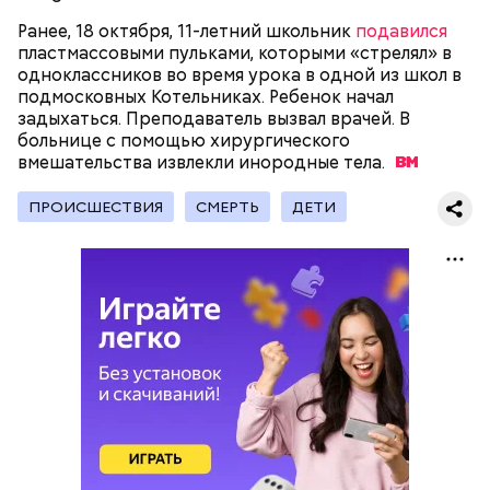
Ранее, 18 октября, 11-летний школьник
подавился
пластмассовыми пульками, которыми «стрелял» в
одноклассников во время урока в одной из школ в
подмосковных Котельниках. Ребенок начал
задыхаться. Преподаватель вызвал врачей. В
больнице с помощью хирургического
вмешательства извлекли инородные
тела.
Молодого человека задержали. На первом же
допросе он признался, что планировал отравить
Примечательно, что летом 2023 года на Мутаева
ПРОИСШЕСТВИЯ
СМЕРТЬ
ДЕТИ
только отчима. Тогда следователи посчитали, что
уже нападали возле Школы единоборств. Тогда
мотивом преступления была квартира родителей,
неизвестный несколько раз выстрелил в
которая в случае их смерти перешла бы сыну. Но
спортсмена из травматического пистолета, а боец
спустя несколько дней Миссюра заявил, что ранее
открыл огонь
в ответ.
уже травил других людей.