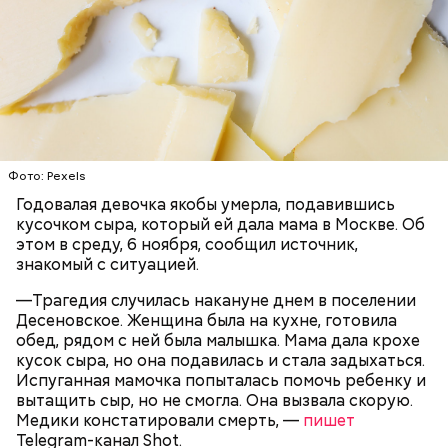
инсульт. Девушка неделю
провела в коме
, а после
выписки из больницы узнала, что Миссюра
оформил на нее несколько кредитов.
Фото: Pexels
Годовалая девочка якобы умерла, подавившись
кусочком сыра, который ей дала мама в Москве. Об
этом в среду, 6 ноября, сообщил источник,
знакомый с ситуацией.
—Трагедия случилась накануне днем в поселении
Как идет расследование
Кто еще был жертвой Миссюры
Десеновское. Женщина была на кухне, готовила
обед, рядом с ней была малышка. Мама дала крохе
кусок сыра, но она подавилась и стала задыхаться.
Испуганная мамочка попыталась помочь ребенку и
вытащить сыр, но не смогла. Она вызвала скорую.
Медики констатировали смерть, —
пишет
Telegram-канал Shot.