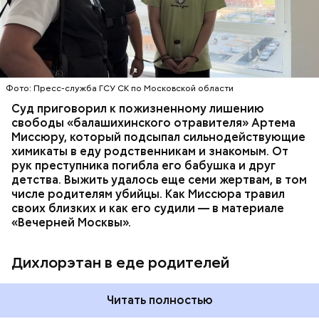
«Перехват». Въезд и выезд в город перекрыты.
им точный диагноз, после чего анализы
Помимо этого, полицейские патрулируют улицы,
потерпевших направили на экспертизу. В них
ОТРАВЛЕНИЯ
БАЛАШИХА
РОДИТЕЛИ
железнодорожный вокзал и аэропорт.
специалисты обнаружили сильнодействующий
СЛЕДСТВЕННЫЙ КОМИТЕТ
ЭКСПЕРТИЗЫ
химикат дихлорэтан, который не мог попасть в
организм супругов случайно. То же самое вещество
нашли в еде, изъятой из квартиры пострадавших.
Фото: Пресс-служба ГСУ СК по Московской области
Суд приговорил к пожизненному лишению
свободы «балашихинского отравителя» Артема
Миссюру, который подсыпал сильнодействующие
химикаты в еду родственникам и знакомым. От
рук преступника погибла его бабушка и друг
детства. Выжить удалось еще семи жертвам, в том
числе родителям убийцы. Как Миссюра травил
своих близких и как его судили — в материале
— Личность подозреваемого установлена,
«Вечерней Москвы».
полицией принимаются меры к задержанию, —
сообщили в пресс-службе
ГУ МВД России
по
Республике Дагестан.
Дихлорэтан в еде родителей
Читать полностью