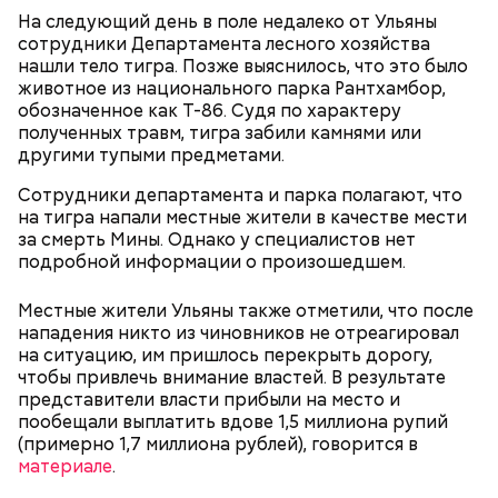
Также специалист отметил, что часы Судного дня
На следующий день в поле недалеко от Ульяны
помогают больше людей привлечь к проблемам
сотрудники Департамента лесного хозяйства
глобального потепления, климатических изменений
нашли тело тигра. Позже выяснилось, что это было
и природных последствий войн.
животное из национального парка Рантхамбор,
обозначенное как T-86. Судя по характеру
— Хищник чувствует кровь, разведенную в
полученных травм, тигра забили камнями или
морской воде в пропорции один к миллиону, —
другими тупыми предметами.
— Почему-то все говорят о заговорах, забывая о
пояснил собеседник «ВМ».
том, что проект этот более 70 лет назад был создан
Сотрудники департамента и парка полагают, что
лишь из гуманных побуждений. 1947 год — период,
на тигра напали местные жители в качестве мести
когда мир приходил в себя после мировых войн,
Экскурсовод отметил, что в заповеднике нет
за смерть Мины. Однако у специалистов нет
страшных кровопролитных противостояний. И в
могильников, техники и мертвых городов,
подробной информации о произошедшем.
качестве напоминания о том, что ядерные
притягивающих сталкеров, как в украинской
столкновения могут закончиться полным
Припяти. А на пожарную вышку, откуда можно
Местные жители Ульяны также отметили, что после
уничтожением всего живого, были запущены эти
увидеть территорию чернобыльской станции,
нападения никто из чиновников не отреагировал
часы. И что бы сейчас ни говорили, они очень четко
подниматься запрещено. Зато есть выселенные
на ситуацию, им пришлось перекрыть дорогу,
и своевременно «реагировали» на актуальные
деревни — местный эксклюзив.
чтобы привлечь внимание властей. В результате
проблемы. Если даже у адептов этой концепции
представители власти прибыли на место и
есть коммерческие амбиции — это их право.
пообещали выплатить вдове 1,5 миллиона рупий
Свое несогласие с предыдущим спикером в личном
Главное, что они заставляют людей задуматься над
(примерно 1,7 миллиона рублей), говорится в
разговоре с корреспондентом «Вечерней Москвы»
своим будущим и будущим человечества.
материале
.
высказал председатель Всероссийского общества
Особенно опасно контактировать с водой, если вы
охраны природы Элмурод Расулмухамедов.