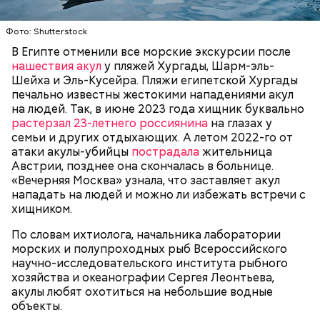
Он заметил, что в мире действительно непростая
— Очень много случаев зарегистрировано, когда
ситуация с точки зрения ядерного оружия, оружия
акулы атаковали небольшие суда с надувными
Фото: Shutterstock
массового уничтожения. Проблемы экологии и
бортами. Более того, бывало и такое, когда
сохранения природы тоже стоят остро.
В Египте отменили все морские экскурсии после
пассажиры таких плавательных средств
нашествия акул
у пляжей Хургады, Шарм-эль-
оказывались жертвами этих хищных рыб, — сказал
БЕЗОПАСНОСТЬ
СМЕРТЬ
РЫБА
Шейха и Эль-Кусейра. Пляжи египетской Хургады
собеседник «ВМ».
печально известны жестокими нападениями акул
на людей. Так, в июне 2023 года хищник буквально
растерзал 23-летнего россиянина
на глазах у
семьи и других отдыхающих. А летом 2022-го от
атаки акулы-убийцы
пострадала
жительница
Австрии, позднее она скончалась в больнице.
«Вечерняя Москва» узнала, что заставляет акул
Собеседник «Вечерней Москвы» отметил, что еще
нападать на людей и можно ли избежать встречи с
несколько лет назад о таких походах даже мечтать
хищником.
не приходилось, но сегодня это вполне
укладывается в рамки официальной экскурсии с
По словам ихтиолога, начальника лаборатории
гидом.
— Ко всем этим рейтингам и часам нужно
морских и полупроходных рыб Всероссийского
относиться скептически, ведь все эти оценки
научно-исследовательского института рыбного
экспертов, заключения, предположения
хозяйства и океанографии Сергея Леонтьева,
ангажированы. Такие заявления кому-то выгодны,
акулы любят охотиться на небольшие водные
— пояснил эксперт.
объекты.