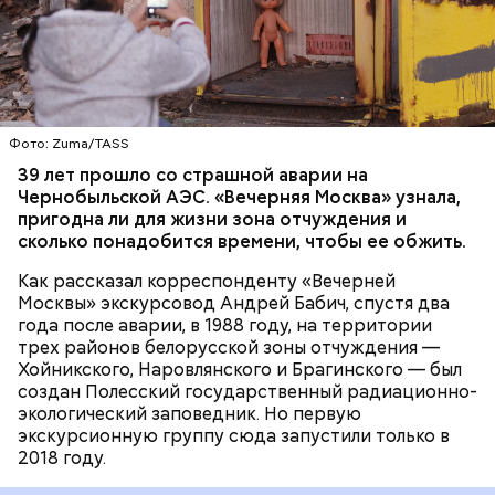
— Протяженность зоны отчуждения составляет
примерно 30 километров. Включает она несколько
районов Гомельской области. Понятное дело, что
территория под защитой, здесь строгий
пропускной режим и круглосуточное наблюдение,
БЕЛАРУСЬ
ЧЕРНОБЫЛЬ
— отметил Бабич.
Фото: Zuma/TASS
Часы Судного дня — прибыльный
39 лет прошло со страшной аварии на
Чернобыльской АЭС. «Вечерняя Москва» узнала,
проект
пригодна ли для жизни зона отчуждения и
сколько понадобится времени, чтобы ее обжить.
Как рассказал корреспонденту «Вечерней
Москвы» экскурсовод Андрей Бабич, спустя два
года после аварии, в 1988 году, на территории
трех районов белорусской зоны отчуждения —
Хойникского, Наровлянского и Брагинского — был
Каждый год — в зависимости от того, какие
создан Полесский государственный радиационно-
события происходят в мире, — ученые,
экологический заповедник. Но первую
нобелевские лауреаты и специалисты по ядерной
экскурсионную группу сюда запустили только в
безопасности из экспертного совета «Бюллетеня
2018 году.
ученых-атомщиков» принимают решение о