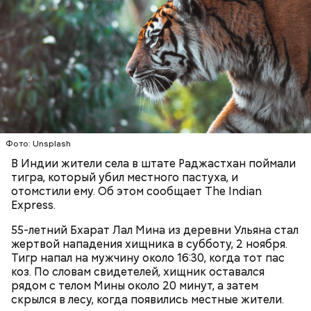
окрестности нужно развивать:
Он также уточнил, что у человека крайне мало
Фото: Unsplash
шансов выжить, если он окажется на пути у акулы.
Ни один метод и способ защиты или обороны в
В Индии жители села в штате Раджастхан поймали
стрессовой ситуации не помогает, ведь у морского
тигра, который убил местного пастуха, и
обитателя больше преимуществ в воде как по
отомстили ему. Об этом сообщает The Indian
выносливости, так и по силе.
Express.
55-летний Бхарат Лал Мина из деревни Ульяна стал
жертвой нападения хищника в субботу, 2 ноября.
— Таких деревень много, их 95 в заповеднике. Это
Тигр напал на мужчину около 16:30, когда тот пас
вообще отдельный объект исследования, —
коз. По словам свидетелей, хищник оставался
заметил он.
рядом с телом Мины около 20 минут, а затем
скрылся в лесу, когда появились местные жители.