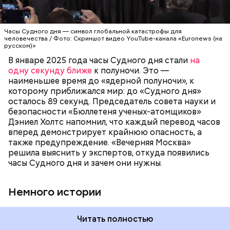
1947 году группой ученых-атомщиков,
атомщиков» Стивен Хокинг призвал
участвовавших в создании первого в мире
общественность не сидеть на этой пороховой
ядерного оружия. Согласно концепции, сама
бочке сложа руки:
АПОКАЛИПСИС
КАТАСТРОФЫ
Часы Судного дня — символ глобальной катастрофы для
катастрофа произойдет, когда минутная стрелка
человечества / Фото: Скриншот видео YouTube-канала «Euronews (на
достигнет полуночи. За всю историю их
русском)»
существования стрелки часов не раз переводили
В январе 2025 года часы Судного дня стали
на
как ближе, так и дальше от полуночи. Но в 2018
одну секунду ближе
к полуночи. Это —
году часы Судного дня впервые за очень долгое
наименьшее время до «ядерной полуночи», к
время показали свое самое близкое к катастрофе
которому приближался мир: до «Судного дня»
время — без двух минут полночь. Вторая холодная
осталось 89 секунд. Председатель совета науки и
война между США и уже Россией стала обыденным
безопасности «Бюллетеня ученых-атомщиков»
предметом обсуждения для аналитиков со всего
Дэниел Холтс напомнил, что каждый перевод часов
мира. Но, помимо перспективы отправиться в
вперед демонстрирует крайнюю опасность, а
«атомный рай», с 2007 года на стрелку часов
также предупреждение. «Вечерняя Москва»
влияет еще одна глобальная угроза —
решила выяснить у экспертов, откуда появились
климатические изменения.
часы Судного дня и зачем они нужны.
Немного истории
Читать полностью