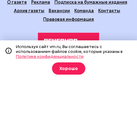
О газете
Реклама
Подписка на бумажные издания
Архив газеты
Вакансии
Команда
Контакты
Правовая информация
Используя сайт vm.ru, Вы соглашаетесь с
использованием файлов cookie, которые указаны в
Политике конфиденциальности
Издание создано при финансовой поддержке Департамента
Хорошо
средств массовой информации и рекламы города Москвы.
На сайте применяются рекомендательные технологии
(информационные технологии предоставления информации
на основе сбора, систематизации и анализа сведений,
относящихся к предпочтениям пользователей сети
«Интернет», находящихся на территории Российской
Федерации).
Сетевое издание "Вечерняя Москва" (18+) зарегистрировано
в Федеральной службе по надзору в сфере связи,
информационных технологий и массовых коммуникаций
(Роскомнадзор). Свидетельство о регистрации ЭЛ № ФС 77 -
90524 от 09.12.2025. Учредитель: АО "Редакция газеты
"Вечерняя Москва". Главный редактор
vm.ru
: Александр