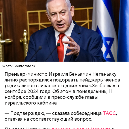
Он также уточнил, что у человека крайне мало
шансов выжить, если он окажется на пути у акулы.
Ни один метод и способ защиты или обороны в
стрессовой ситуации не помогает, ведь у морского
обитателя больше преимуществ в воде как по
выносливости, так и по силе.
Фото: Shutterstock
Премьер-министр Израиля Беньямин Нетаньяху
— Таких деревень много, их 95 в заповеднике. Это
лично распорядился подорвать пейджеры членов
вообще отдельный объект исследования, —
радикального ливанского движения «Хезболла» в
заметил он.
сентябре 2024 года. Об этом в понедельник, 11
ноября, сообщили в пресс-службе главы
Также специалист отметил, что часы Судного дня
израильского кабмина.
помогают больше людей привлечь к проблемам
глобального потепления, климатических изменений
— Подтверждаю, — сказала собеседница
ТАСС
,
и природных последствий войн.
отвечая на соответствующий вопрос.