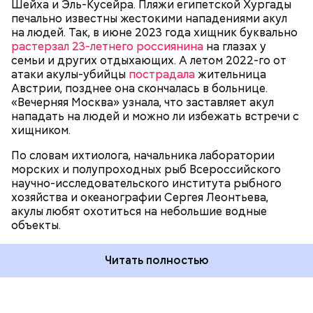
БЕЗОПАСНОСТЬ
СМЕРТЬ
РЫБА
Шейха и Эль-Кусейра. Пляжи египетской Хургады
собеседник «ВМ».
печально известны жестокими нападениями акул
на людей. Так, в июне 2023 года хищник буквально
растерзал 23-летнего россиянина
на глазах у
семьи и других отдыхающих. А летом 2022-го от
атаки акулы-убийцы
пострадала
жительница
Австрии, позднее она скончалась в больнице.
«Вечерняя Москва» узнала, что заставляет акул
Собеседник «Вечерней Москвы» отметил, что еще
нападать на людей и можно ли избежать встречи с
несколько лет назад о таких походах даже мечтать
хищником.
не приходилось, но сегодня это вполне
укладывается в рамки официальной экскурсии с
По словам ихтиолога, начальника лаборатории
гидом.
— Ко всем этим рейтингам и часам нужно
морских и полупроходных рыб Всероссийского
относиться скептически, ведь все эти оценки
научно-исследовательского института рыбного
экспертов, заключения, предположения
хозяйства и океанографии Сергея Леонтьева,
ангажированы. Такие заявления кому-то выгодны,
акулы любят охотиться на небольшие водные
— пояснил эксперт.
объекты.
Читать полностью