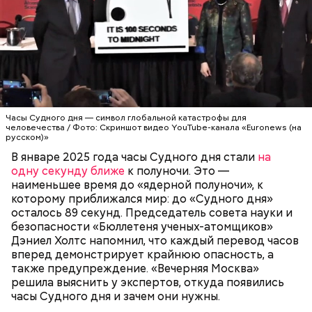
Их последствия не столь разрушительны, как
ядерные взрывы, но лишь в краткосрочной
перспективе. Десятилетия антропогенных
преобразований атмосферы могут быть не менее
Часы Судного дня — символ глобальной
катастрофичны, чем ядерные удары. Тогда, в 2007
катастрофы для человечества — был предложен в
году, один из спонсоров «Бюллетеня ученых-
1947 году группой ученых-атомщиков,
атомщиков» Стивен Хокинг призвал
участвовавших в создании первого в мире
общественность не сидеть на этой пороховой
ядерного оружия. Согласно концепции, сама
бочке сложа руки:
АПОКАЛИПСИС
КАТАСТРОФЫ
Часы Судного дня — символ глобальной катастрофы для
катастрофа произойдет, когда минутная стрелка
человечества / Фото: Скриншот видео YouTube-канала «Euronews (на
достигнет полуночи. За всю историю их
русском)»
существования стрелки часов не раз переводили
В январе 2025 года часы Судного дня стали
на
как ближе, так и дальше от полуночи. Но в 2018
одну секунду ближе
к полуночи. Это —
году часы Судного дня впервые за очень долгое
наименьшее время до «ядерной полуночи», к
время показали свое самое близкое к катастрофе
которому приближался мир: до «Судного дня»
время — без двух минут полночь. Вторая холодная
осталось 89 секунд. Председатель совета науки и
война между США и уже Россией стала обыденным
безопасности «Бюллетеня ученых-атомщиков»
предметом обсуждения для аналитиков со всего
Дэниел Холтс напомнил, что каждый перевод часов
мира. Но, помимо перспективы отправиться в
вперед демонстрирует крайнюю опасность, а
«атомный рай», с 2007 года на стрелку часов
также предупреждение. «Вечерняя Москва»
влияет еще одна глобальная угроза —
решила выяснить у экспертов, откуда появились
климатические изменения.
часы Судного дня и зачем они нужны.