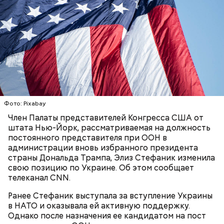
последние годы очень активно нападают на
туристов в курортных зонах. «Вечерняя Москва»
решила вспомнить
топ-5 самых страшных случаев
.
Бабич полагает, что зону отчуждения и ее
окрестности нужно развивать:
Фото: Pixabay
Член Палаты представителей Конгресса США от
штата Нью-Йорк, рассматриваемая на должность
постоянного представителя при ООН в
администрации вновь избранного президента
Он также уточнил, что у человека крайне мало
страны Дональда Трампа, Элиз Стефаник изменила
шансов выжить, если он окажется на пути у акулы.
свою позицию по Украине. Об этом сообщает
Ни один метод и способ защиты или обороны в
телеканал CNN.
стрессовой ситуации не помогает, ведь у морского
обитателя больше преимуществ в воде как по
Ранее Стефаник выступала за вступление Украины
выносливости, так и по силе.
в НАТО и оказывала ей активную поддержку.
Однако после назначения ее кандидатом на пост