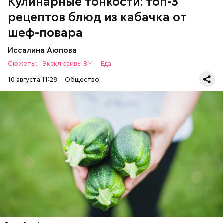
Кулинарные тонкости: топ-3
рецептов блюд из кабачка от
шеф-повара
Иссалина Аюпова
Сюжеты:
Эксклюзивы ВМ
Еда
10 августа 11:28
Общество
Что понадобится:
ЕДА
РЕЦЕПТЫ
Ингредиенты