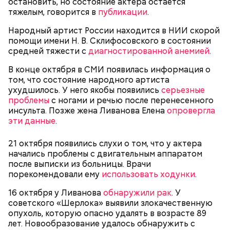
остановить, но состояние актера остается
апельсина и, помешивая массу, вливать в нее
тяжелым, говорится в
публикации
.
цитрусовый сок.
Оливковое масло — 50 мл.
В отдельной посуде нужно смешать муку с
Яблочный уксус — 2 ст. ложки.
Народный артист России находится в НИИ скорой
разрыхлителем, а потом эти компоненты
Тархун — 1 веточка.
помощи имени Н. В. Склифосовского в состоянии
следует объединить с ранее полученной
Чеснок — 2 зубчика.
средней тяжести с
диагностированной анемией
.
масляной основой.
Сахар — 1 ст. ложка.
После объединения и тщательного «микса»
В конце октября в СМИ появилась информация о
этих ингредиентов, необходимо добавлять
том, что состояние народного артиста
Способ приготовления
изюм, цукаты, которые вы пожелаете, и снова
ухудшилось. У него якобы появились
серьезные
взбить. Но не миксером, а ложкой или
проблемы
с ногами и речью после перенесенного
кухонной лопаткой, чтобы не измельчить
инсульта. Позже жена Ливанова Елена
опровергла
сухофрукты.
эти данные
.
21 октября появились слухи о том, что у актера
начались проблемы с двигательным аппаратом
после выписки из больницы. Врачи
порекомендовали ему
использовать ходунки
.
16 октября у Ливанова
обнаружили рак
. У
200 граммов сливочного масла;
советского «Шерлока» выявили злокачественную
1 стакан сахара;
опухоль, которую опасно удалять в возрасте 89
10 граммов ванильного сахара;
лет. Новообразование удалось обнаружить с
1/4 чайной ложки соли;
Для заправки: