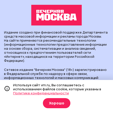
Издание создано при финансовой поддержке Департамента
средств массовой информации и рекламы города Москвы.
На сайте применяются рекомендательные технологии
(информационные технологии предоставления информации
на основе сбора, систематизации и анализа сведений,
относящихся к предпочтениям пользователей сети
«Интернет», находящихся на территории Российской
Федерации).
Сетевое издание "Вечерняя Москва" (18+) зарегистрировано
в Федеральной службе по надзору в сфере связи,
информационных технологий и массовых коммуникаций
(Роскомнадзор). Свидетельство о регистрации ЭЛ № ФС 77 -
Используя сайт vm.ru, Вы соглашаетесь с
90524 от 09.12.2025. Учредитель: АО "Редакция газеты
использованием файлов cookie, которые указаны в
"Вечерняя Москва". Главный редактор
vm.ru
: Александр
Политике конфиденциальности
Геннадьевич Глуходедов. Адрес редакции: 127015, г.Москва,
Бумажный пр-д, д. 14, стр. 2. Телефон:
+7(499)557-04-24
. Адрес
эл.почты:
edit@vm.ru
. Почта для связи с редакцией сайта:
Хорошо
news@vm.ru
.