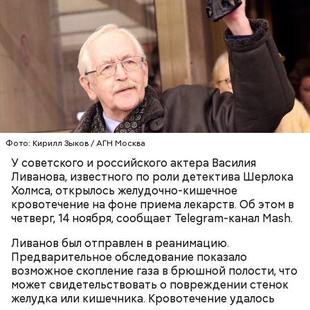
Готовим:
Нужно в течение 10 минут обжарить
перцы на мангале с раскаленными углями. Красный
лук нарезать кольцами и подпечь с двух сторон.
Сливочное масло необходимо немного
Фото: Кирилл Зыков / АГН Москва
Кабачок и баклажан нарезать крупными кольцами,
растопить и взбить с сахаром, туда же
У советского и российского актера Василия
приправить солью и выложить на мангал к перцам.
добавить ванильный сахар и соль. Все эти
Ливанова, известного по роли детектива Шерлока
ингредиенты нужно взбивать миксером
Холмса, открылось желудочно-кишечное
Тесто сразу можно выпекать, ему не нужна
примерно три минуты, пока масло не
кровотечение на фоне приема лекарств. Об этом в
расстойка, предупредил шеф-повар:
побелеет.
четверг, 14 ноября, сообщает Telegram-канал Mash.
Далее по одному следует добавлять в готовую
массу яйца, после чего нужно получившееся
Ливанов был отправлен в реанимацию.
тесто вновь взбить.
Предварительное обследование показало
Если технология соблюдается правильно, то
возможное скопление газа в брюшной полости, что
должен получиться воздушный кремовый
может свидетельствовать о повреждении стенок
сгусток цвета слоновой кости.
желудка или кишечника. Кровотечение удалось
Затем в тесто нужно включить цедру