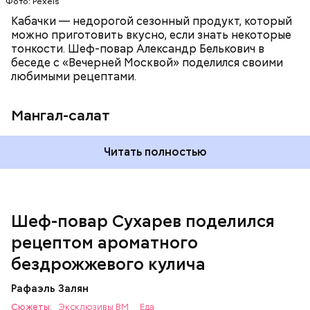
Фото: Pexels
Кабачки — недорогой сезонный продукт, который
можно приготовить вкусно, если знать некоторые
тонкости. Шеф-повар Александр Белькович в
беседе с «Вечерней Москвой» поделился своими
любимыми рецептами.
Мангал-салат
Читать полностью
— Этот вариант кулича не содержит дрожжей,
поэтому люди, которые любят сидеть на диете,
оценят его.
Шеф-повар Сухарев поделился
рецептом ароматного
бездрожжевого кулича
Рафаэль Залян
Сюжеты:
Эксклюзивы ВМ
Еда