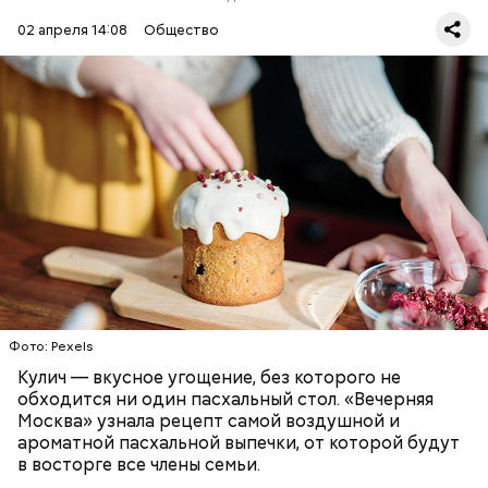
02 апреля 14:08
Общество
Первый необычный рецепт кулича несколько
отличается от классической рецептуры, так как
содержит нестандартную начинку:
ПРАЗДНИКИ
РЕЦЕПТЫ
ПАСХА
Фото: Pexels
Кулич — вкусное угощение, без которого не
обходится ни один пасхальный стол. «Вечерняя
Москва» узнала рецепт самой воздушной и
ароматной пасхальной выпечки, от которой будут
в восторге все члены семьи.