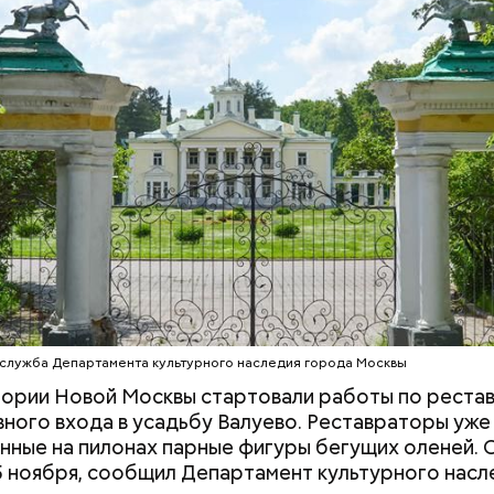
ером и Маргаритой».
 затрагивает востребованные улицы районов. Т
жители разных районов смогут как отдыхать, так и
реализованным велополосам и велодорожкам.
ии Московского зоопарка насчитывается 1267 вид
 Посетители могут увидеть своими глазами редкие
ься к жизни дикой природы и даже стать ее частью
. Также сотрудники зоопарка активно работают н
едением популяции обитателей, поэтому можно
ть, как растут милые детеныши.
служба Департамента культурного наследия города Москвы
ории Новой Москвы стартовали работы по реста
вного входа в усадьбу Валуево. Реставраторы уже
нные на пилонах парные фигуры бегущих оленей. 
15 ноября, сообщил Департамент культурного насл