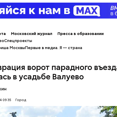
ета
Московский журнал
Пресса в образовании
Московского зоопарка является дикий кот — ману
ео
Спецпроекты
С ним можно даже немного поиграть, конечно же, 
стеклом. Однако оно не мешает котику весело рез
иша Москвы
Первые в медиа. Я — страна
оопарка.
врация ворот парадного въезд
ась в усадьбе Валуево
erstock
кин
т несколько версий, какой именно дом стал прот
4 09:35
Город
стера. Но согласно самой популярной — это под
в Мансуровском переулке. Здесь жили друзья Булг
плениновы. Писатель часто приходил к ним в гости