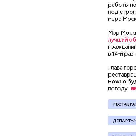
работы по
Безусловн
под строг
пруды — и
мэра Моск
Иван Безд
и его сви
Мэр Москв
Берлиоз о
лучший об
Малой Бро
гражданин
прудах ст
— На сего
в 14-й раз.
Бегемота,
веломаршр
— от Тими
Глава гор
велополос
реставра
участки о
можно буд
погоду.
РЕСТАВРА
Москов
ДЕПАРТАМ