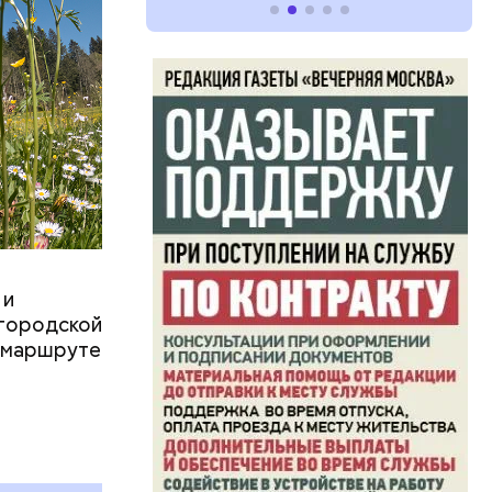
ено
еем
 ХХ века с
 и
оману.
 городской
о маршруте
а всем