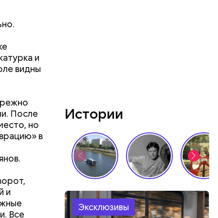
ьно.
же
катурка и
оле видны
бережно
Истории
положился
ли. После
о своей
место, но
ославля,
врацию» в
янов.
ворот,
й и
ажные
Эксклюзивы
и. Все